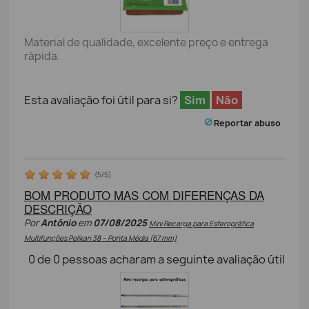
Material de qualidade, excelente preço e entrega
rápida.
Esta avaliação foi útil para si?
Sim
Não
Reportar abuso
(
5
/
5
)
BOM PRODUTO MAS COM DIFERENÇAS DA
DESCRIÇÃO
Por
António
em
07/08/2025
Mini Recarga para Esferográfica
Multifunções Pelikan 38 – Ponta Média (67 mm)
0
de
0
pessoas acharam a seguinte avaliação útil