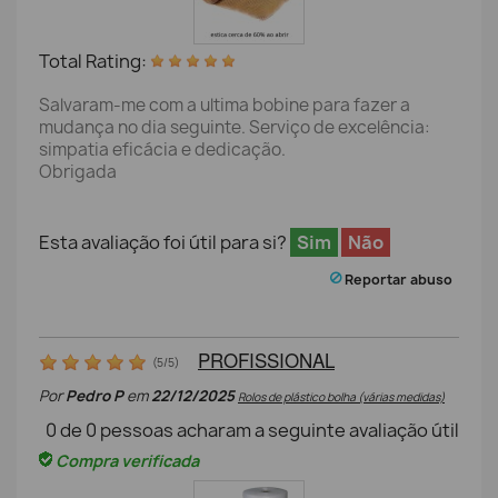
Total Rating:
Salvaram-me com a ultima bobine para fazer a
mudança no dia seguinte. Serviço de excelência:
simpatia eficácia e dedicação.
Obrigada
Esta avaliação foi útil para si?
Sim
Não
Reportar abuso
PROFISSIONAL
(
5
/
5
)
Por
Pedro P
em
22/12/2025
Rolos de plástico bolha (várias medidas)
0
de
0
pessoas acharam a seguinte avaliação útil
Compra verificada