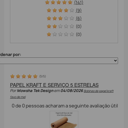
(141)
(9)
(6)
(0)
(0)
denar por:
(
5
/
5
)
PAPEL KRAFT E SERVIÇO 5 ESTRELAS
Por
Mowsha Tek Design
em
04/08/2026
Bobinas de papel kraft
favo de mel
0
de
0
pessoas acharam a seguinte avaliação útil