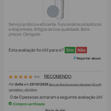
Serviço prático e eficiente. Funcionários simpáticos
e disponíveis. Artigos de boa qualidade. Bons
preços. Obrigado
Esta avaliação foi útil para si?
Sim
Não
Reportar abuso
RECOMENDO
(
5
/
5
)
Por
Sofia
em
23/10/2025
Bloco de Rifas Numerado Liderpapel (00 a 99)
com Matriz – 50x110mm
0
de
0
pessoas acharam a seguinte avaliação útil
Compra verificada