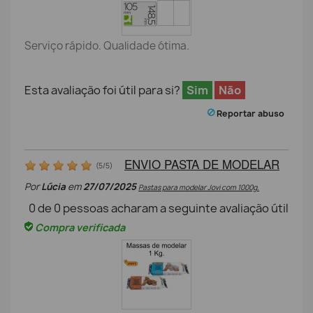
Serviço rápido. Qualidade ótima.
Esta avaliação foi útil para si?
Sim
Não
Reportar abuso
ENVIO PASTA DE MODELAR
(
5
/
5
)
Por
Lúcia
em
27/07/2025
Pastas para modelar Jovi com 1000g.
0
de
0
pessoas acharam a seguinte avaliação útil
Compra verificada