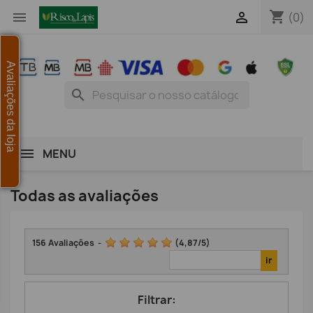
shopping_cart


(0)
Avaliações da loja
search
MENU
Todas as avaliações
156
Avaliações
-
(
4,87
/
5
)
Filtrar: