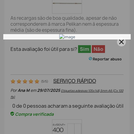
As recargas são de boa qualidade, apesar de não
corresponderem à marca Pelikan nem à espessura
média (são de espessura fina).
Esta avaliação foi útil para si?
Sim
Não
Reportar abuso
SERVIÇO RÁPIDO
(
5
/
5
)
Por
Ana M
em
29/07/2025
Etiquetas adesivas 105x148,5mm A6 (Cx 100
fls)
0
de
0
pessoas acharam a seguinte avaliação útil
Compra verificada