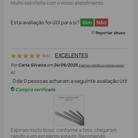
Muito satisfeita com o vosso atendimento.
Esta avaliação foi útil para si?
Sim
Não
Reportar abuso
EXCELENTES
(
5
/
5
)
Por
Carla Silveira
em
24/06/2025
Espirais metálicas pretas passo
4:1
0
de
0
pessoas acharam a seguinte avaliação útil
Compra verificada
Espirais muito boas, conforme a foto, chegaram
rápido e em excelente estado. Recomendo.