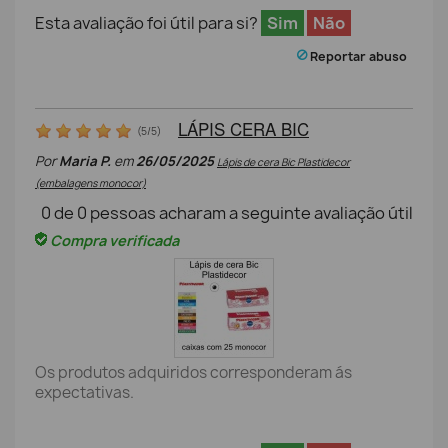
Esta avaliação foi útil para si?
Sim
Não
Reportar abuso
LÁPIS CERA BIC
(
5
/
5
)
Por
Maria P.
em
26/05/2025
Lápis de cera Bic Plastidecor
(embalagens monocor)
0
de
0
pessoas acharam a seguinte avaliação útil
Compra verificada
Os produtos adquiridos corresponderam ás
expectativas.