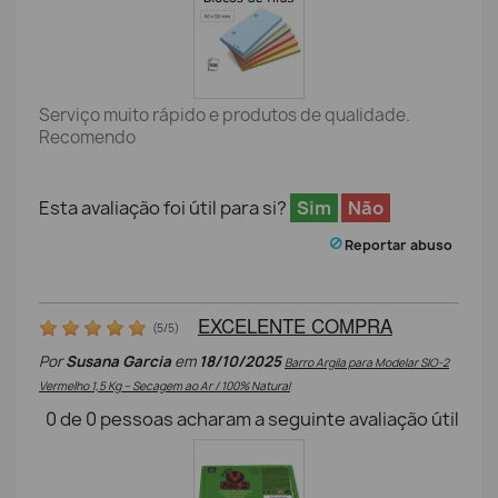
Serviço muito rápido e produtos de qualidade.
Recomendo
Esta avaliação foi útil para si?
Sim
Não
Reportar abuso
EXCELENTE COMPRA
(
5
/
5
)
Por
Susana Garcia
em
18/10/2025
Barro Argila para Modelar SIO-2
Vermelho 1,5 Kg – Secagem ao Ar / 100% Natural
0
de
0
pessoas acharam a seguinte avaliação útil