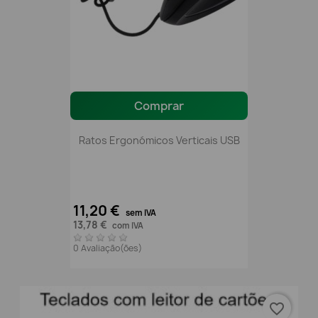
Comprar
Ratos Ergonómicos Verticais USB
11,20 €
sem IVA
13,78 €
com IVA
0 Avaliação(ões)
favorite_border