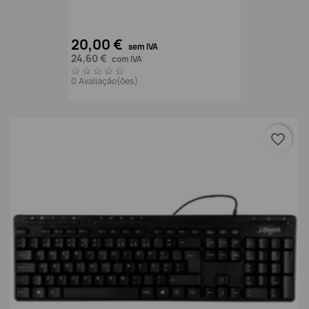
20,00 €
sem IVA
24,60 €
com IVA
0 Avaliação(ões)
favorite_border