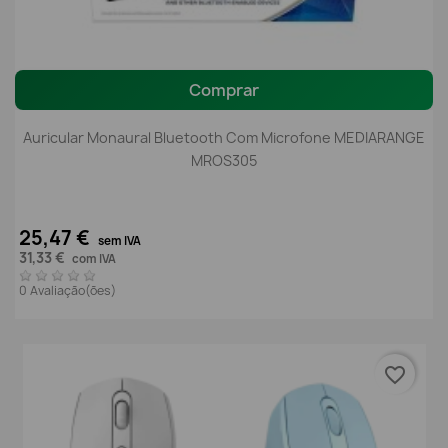
Comprar
Auricular Monaural Bluetooth Com Microfone MEDIARANGE
MROS305
25,47 €
sem IVA
31,33 €
com IVA
0 Avaliação(ões)
favorite_border