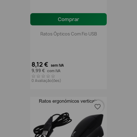
Comprar
Ratos Ópticos Com Fio USB
8,12 €
sem IVA
9,99 €
com IVA
0 Avaliação(ões)
favorite_border