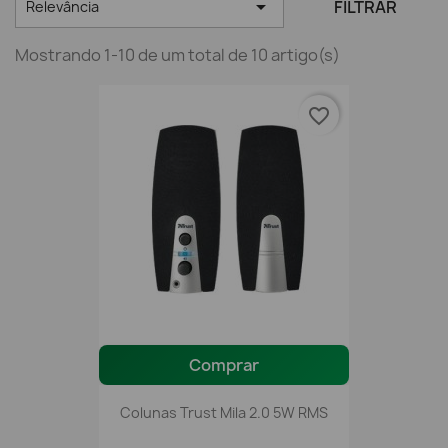

FILTRAR
Relevância
Mostrando 1-10 de um total de 10 artigo(s)
favorite_border
Comprar
Colunas Trust Mila 2.0 5W RMS