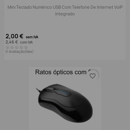
Mini Teclado Numérico USB Com Telefone De Internet VoIP
Integrado
2,00 €
sem IVA
2,46 €
com IVA
0 Avaliação(ões)
favorite_border