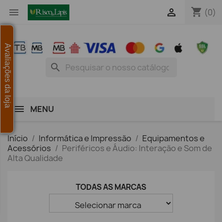
shopping_cart


(0)
Avaliações da loja
search
MENU
Início
Informática e Impressão
Equipamentos e
Acessórios
Periféricos e Áudio: Interação e Som de
Alta Qualidade
TODAS AS MARCAS