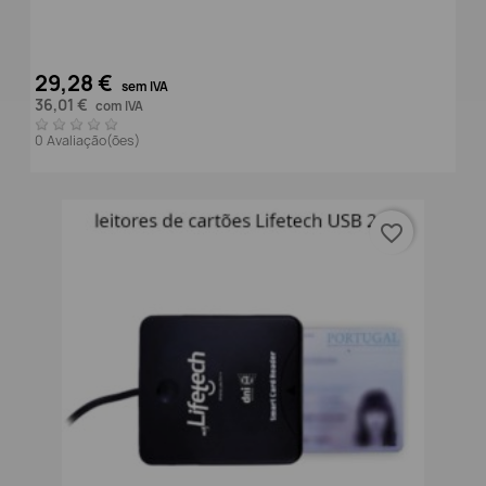
29,28 €
sem IVA
36,01 €
com IVA
0 Avaliação(ões)
favorite_border