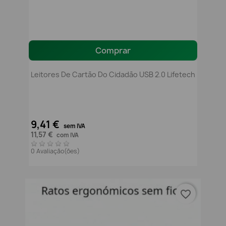
Comprar
Leitores De Cartão Do Cidadão USB 2.0 Lifetech
9,41 €
sem IVA
11,57 €
com IVA
0 Avaliação(ões)
favorite_border