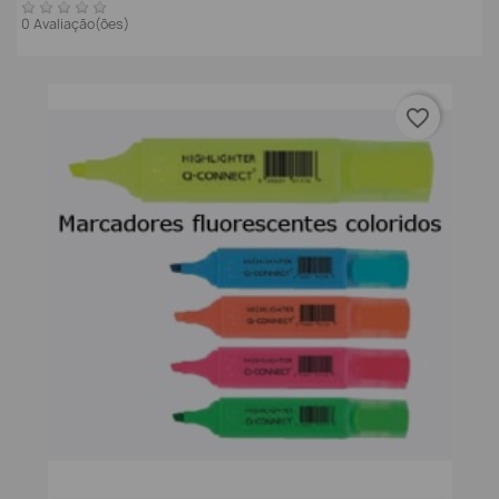
0 Avaliação(ões)
favorite_border