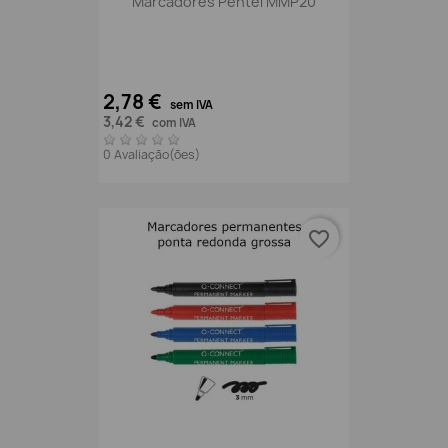
Marcadores Pentel MMP20
2,78 €
sem IVA
3,42 €
com IVA
0 Avaliação(ões)
favorite_border