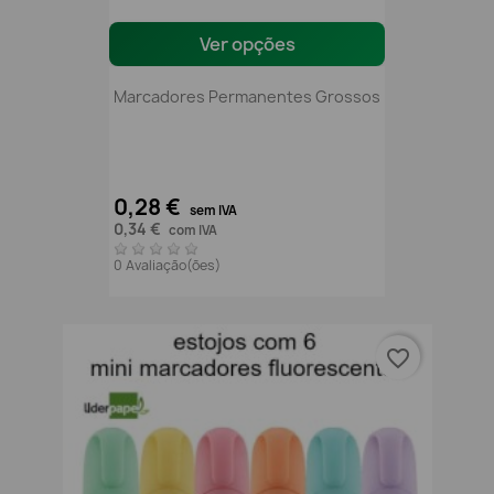
Ver opções
Marcadores Permanentes Grossos
0,28 €
sem IVA
0,34 €
com IVA
0 Avaliação(ões)
favorite_border