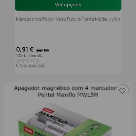
Ver opções
Marcadores Paper Mate Futura Ponta Média Nylon
0,91 €
sem IVA
1,12 €
com IVA
0 Avaliação(ões)
favorite_border