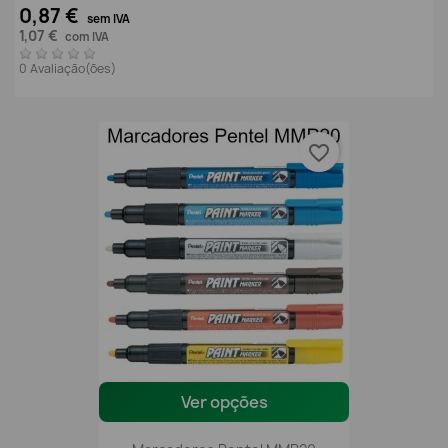
0,87 €
sem IVA
1,07 €
com IVA
0 Avaliação(ões)
favorite_border
Ver opções