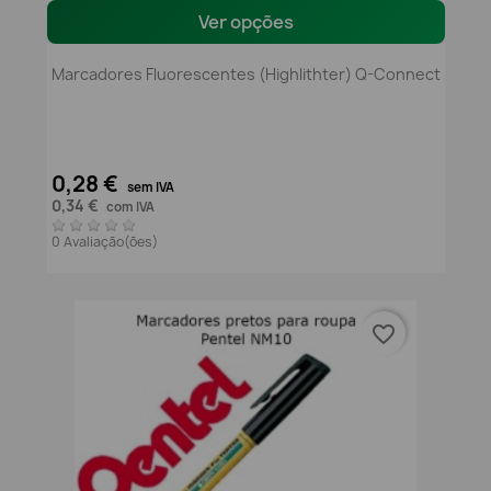
Ver opções
Marcadores Fluorescentes (Highlithter) Q-Connect
0,28 €
sem IVA
0,34 €
com IVA
0 Avaliação(ões)
favorite_border