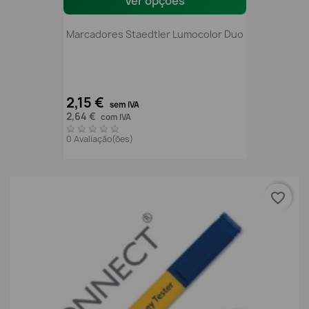
Ver opções
Marcadores Staedtler Lumocolor Duo
2,15 €
sem IVA
2,64 €
com IVA
0 Avaliação(ões)
favorite_border