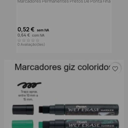
Marcadores Permanentes Pretos De Ponta Fina
0,52 €
sem IVA
0,64 €
com IVA
0 Avaliação(ões)
favorite_border