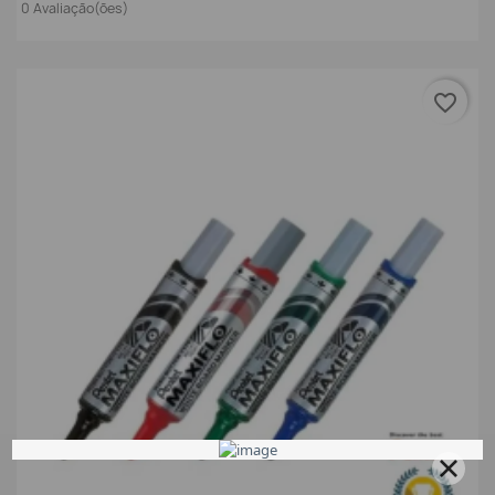
0 Avaliação(ões)
favorite_border