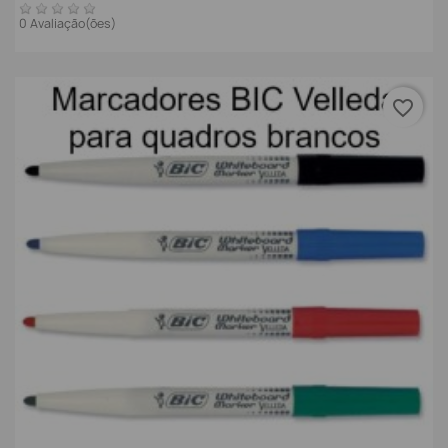
0 Avaliação(ões)
favorite_border