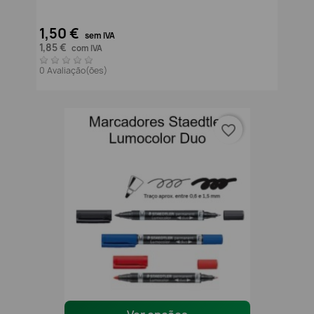
1,50 €
sem IVA
1,85 €
com IVA
0 Avaliação(ões)
favorite_border