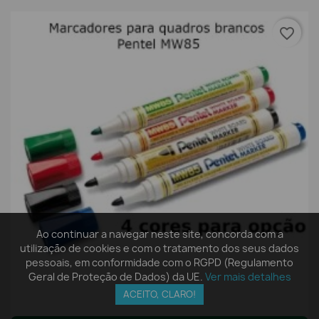
favorite_border
Ao continuar a navegar neste site, concorda com a
utilização de cookies e com o tratamento dos seus dados
pessoais, em conformidade com o RGPD (Regulamento
Geral de Proteção de Dados) da UE.
Ver mais detalhes
ACEITO, CLARO!