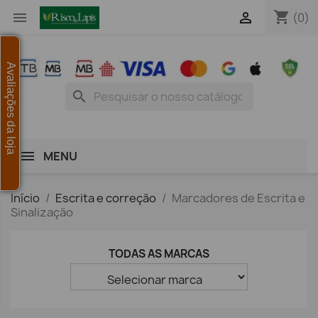
shopping_cart


(0)
Avaliações da loja
search
MENU
Início
Escrita e correção
Marcadores de Escrita e
Sinalização
TODAS AS MARCAS