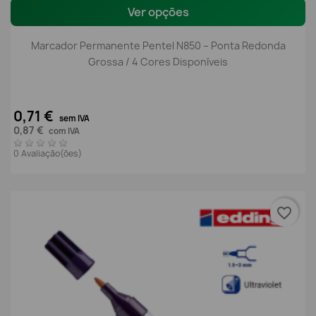
Ver opções
Marcador Permanente Pentel N850 – Ponta Redonda
Grossa / 4 Cores Disponíveis
0,71 €
sem IVA
0,87 €
com IVA
0 Avaliação(ões)
favorite_border