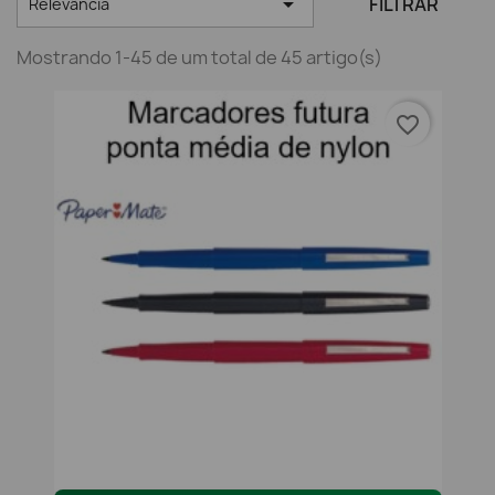

FILTRAR
Relevância
Mostrando 1-45 de um total de 45 artigo(s)
favorite_border