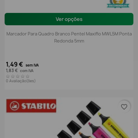
Ver opções
Marcador Para Quadro Branco Pentel Maxiflo MWL5M Ponta
Redonda 5mm
1,49 €
sem IVA
1,83 €
com IVA
0 Avaliação(ões)
favorite_border