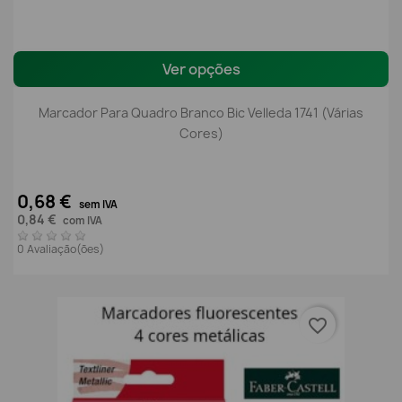
Ver opções
Marcador Para Quadro Branco Bic Velleda 1741 (Várias
Cores)
0,68 €
sem IVA
0,84 €
com IVA
0 Avaliação(ões)
favorite_border