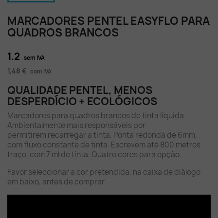
MARCADORES PENTEL EASYFLO PARA
QUADROS BRANCOS
1.2
sem IVA
1,48 €
com IVA
QUALIDADE PENTEL, MENOS
DESPERDÍCIO + ECOLÓGICOS
Marcadores para quadros brancos de tinta líquida.
Ambientalmente mais responsáveis por
permitirem recarregar a tinta. Ponta redonda de 6mm,
com fluxo constante de tinta. Escrevem até 800 metros
traço, com 7 ml de tinta. Quatro cores para opção.
Favor seleccionar a cor pretendida, na caixa de diálogo
em baixo, antes de comprar.