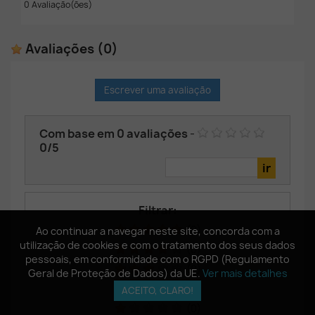
0 Avaliação(ões)
Avaliações
(0)
Escrever uma avaliação
Com base em
0
avaliações
-
0
/
5
Filtrar:
(0)
Ao continuar a navegar neste site, concorda com a
Ao continuar a navegar neste site, concorda com a
utilização de cookies e com o tratamento dos seus dados
utilização de cookies e com o tratamento dos seus dados
(0)
pessoais, em conformidade com o RGPD (Regulamento
pessoais, em conformidade com o RGPD (Regulamento
(0)
Geral de Proteção de Dados) da UE.
Geral de Proteção de Dados) da UE.
Ver mais detalhes
Ver mais detalhes
(0)
ACEITO, CLARO!
ACEITO, CLARO!
(0)