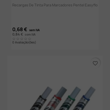
Recargas De Tinta Para Marcadores Pentel Easyflo
0,68 €
sem IVA
0,84 €
com IVA
0 Avaliação(ões)
favorite_border