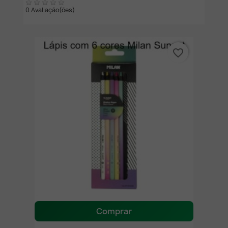
0 Avaliação(ões)
favorite_border
Comprar