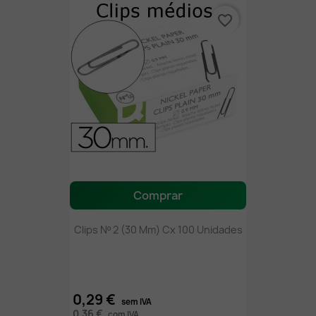
favorite_border
Comprar
Clips Nº 2 (30 Mm) Cx 100 Unidades
0,29 €
sem IVA
0,36 €
com IVA