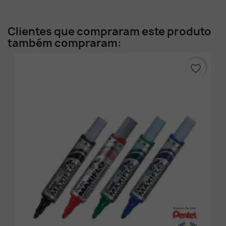
Clientes que compraram este produto
também compraram:
favorite_border