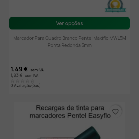
Ver opções
Marcador Para Quadro Branco Pentel Maxiflo MWL5M
Ponta Redonda 5mm
1,49 €
sem IVA
1,83 €
com IVA
0 Avaliação(ões)
favorite_border