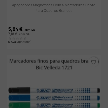
Apagadores Magnéticos Com 4 Marcadores Pentel
Para Quadros Brancos
5,84 €
sem IVA
7,18 €
com IVA
0 Avaliação(ões)
favorite_border