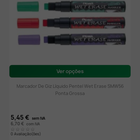
Ver opções
Marcador De Giz Líquido Pentel Wet Erase SMW56
Ponta Grossa
5,45 €
sem IVA
6,70 €
com IVA
0 Avaliação(ões)