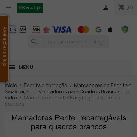
shopping_cart


(0)
Avaliações da loja
search
MENU
Início
Escrita e correção
Marcadores de Escrita e
Sinalização
Marcadores para Quadros Brancos e de
Vidro
Marcadores Pentel Easyflo para quadros
brancos