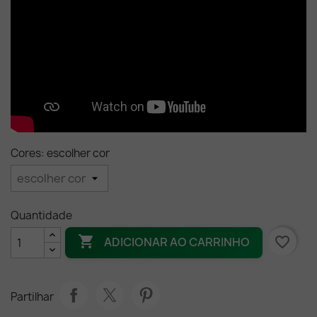
Cores: escolher cor
Quantidade

favorite_border
ADICIONAR AO CARRINHO
Partilhar