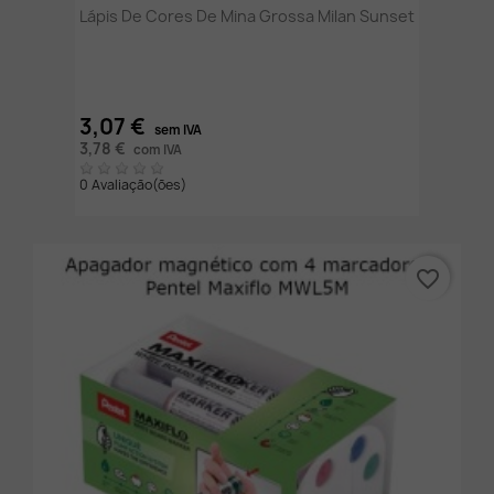
Lápis De Cores De Mina Grossa Milan Sunset
3,07 €
sem IVA
3,78 €
com IVA
0 Avaliação(ões)
favorite_border