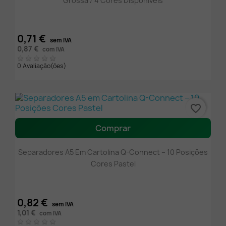
Grossa / 4 Cores Disponíveis
0,71 €
sem IVA
0,87 €
com IVA
0 Avaliação(ões)
favorite_border
Comprar
Separadores A5 Em Cartolina Q-Connect – 10 Posições
Cores Pastel
0,82 €
sem IVA
1,01 €
com IVA