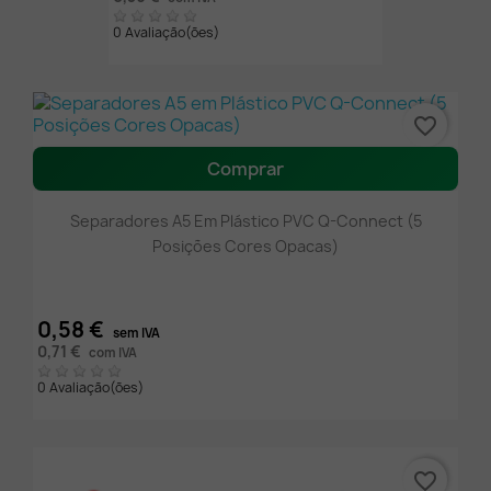
0 Avaliação(ões)
favorite_border
Comprar
Separadores A5 Em Plástico PVC Q-Connect (5
Posições Cores Opacas)
0,58 €
sem IVA
0,71 €
com IVA
0 Avaliação(ões)
favorite_border