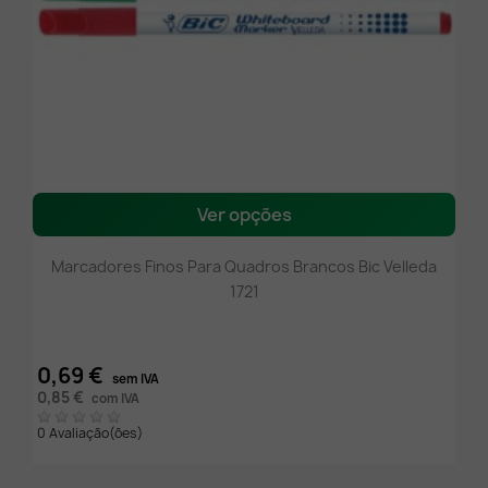
Ver opções
Marcadores Finos Para Quadros Brancos Bic Velleda
1721
0,69 €
sem IVA
0,85 €
com IVA
0 Avaliação(ões)