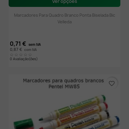
Ver opções
Marcadores Para Quadro Branco Ponta Biselada Bic
Velleda
0,71 €
sem IVA
0,87 €
com IVA
0 Avaliação(ões)
favorite_border