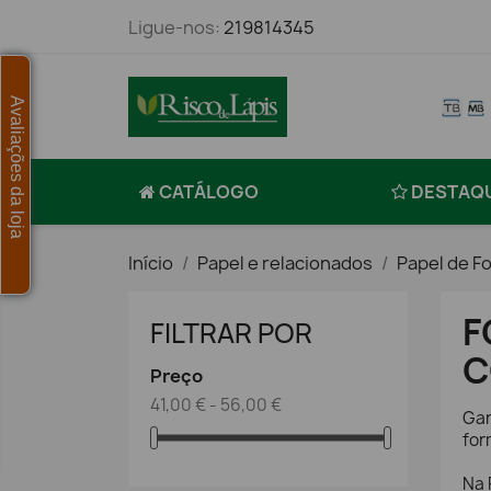
Ligue-nos:
219814345
Avaliações da loja
CATÁLOGO
DESTAQ
Início
Papel e relacionados
Papel de F
F
FILTRAR POR
C
Preço
41,00 € - 56,00 €
Gar
for
Na 