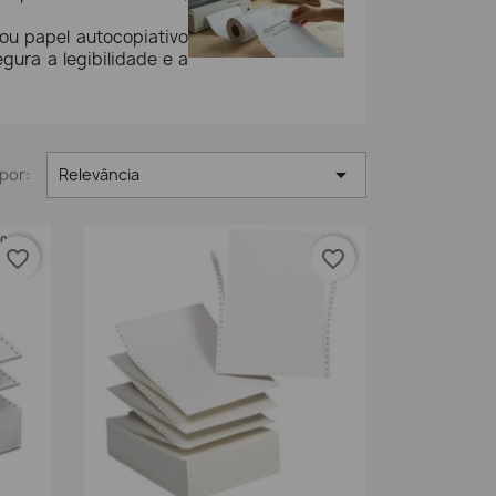
 ou papel autocopiativo
ura a legibilidade e a

por:
Relevância
favorite_border
favorite_border