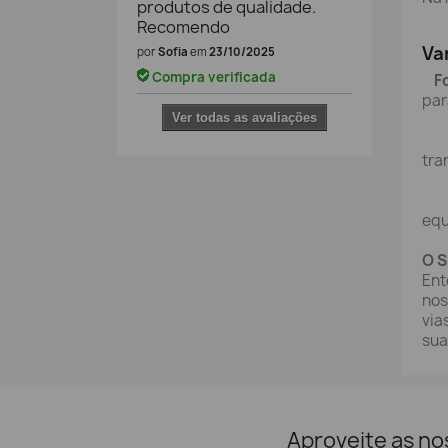
produtos de qualidade.
Recomendo
Va
por
Sofia
em
23/10/2025
Compra verificada
F
par
Ver todas as avaliações
tra
equ
O S
Ent
nos
via
sua
Aproveite as no