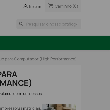
shopping_cart

Carrinho
(0)
Entrar
search
nuo para Computador (High Performance)
PARA
RMANCE)
 volume com os nossos
impressoras matriciais,