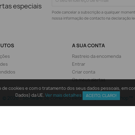
rtas especiais
Pode cancelar a subscrição a qualquer momento.
nossa informação de contacto na declaração le
DUTOS
A SUA CONTA
ções
Rastreio da encomenda
ades
Entrar
endidos
Criar conta
Os meus alertas
ação de cookies e com o tratamento dos seus dados pessoais, em 
Dados) da UE.
Ver mais detalhes
ACEITO, CLARO!
© 2026 - Software de comércio eletrónico por PrestaShop™