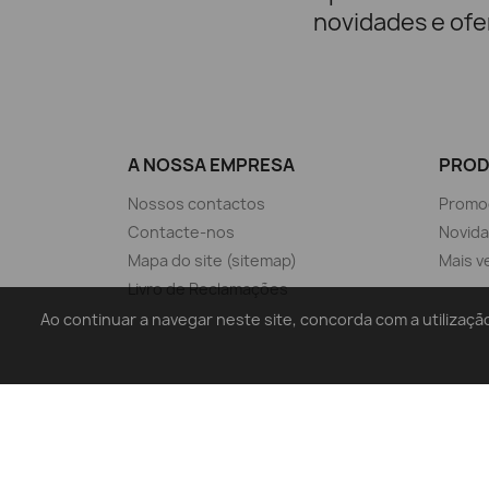
novidades e ofe
A NOSSA EMPRESA
PRO
Nossos contactos
Promo
Contacte-nos
Novid
Mapa do site (sitemap)
Mais v
Livro de Reclamações
Ao continuar a navegar neste site, concorda com a utiliz