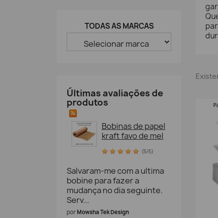
gar
Que
par
TODAS AS MARCAS
dur
Existe
Últimas avaliações de
produtos
Bobinas de papel
kraft favo de mel
(5/5)
Salvaram-me com a ultima
bobine para fazer a
mudança no dia seguinte.
Serv...
por
Mowsha Tek Design