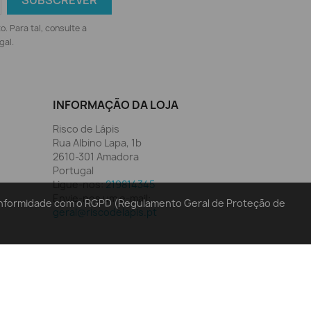
 Para tal, consulte a
gal.
INFORMAÇÃO DA LOJA
Risco de Lápis
Rua Albino Lapa, 1b
2610-301 Amadora
Portugal
Ligue-nos:
219814345
Envie-nos um e-mail:
conformidade com o RGPD (Regulamento Geral de Proteção de
geral@riscodelapis.pt