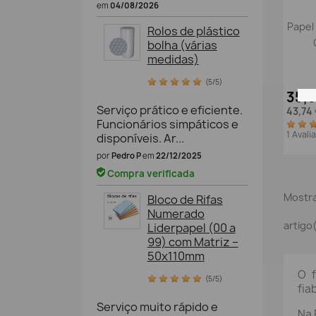
em
04/08/2026
Papel
Rolos de plástico
bolha (várias
medidas)
(5/5)
35,
Serviço prático e eficiente.
43,74
Funcionários simpáticos e
1 Aval
disponíveis. Ar...
por
Pedro P
em
22/12/2025
Compra verificada
Mostra
Bloco de Rifas
Numerado
artigo
Liderpapel (00 a
99) com Matriz –
50x110mm
O f
(5/5)
fia
Serviço muito rápido e
Na 