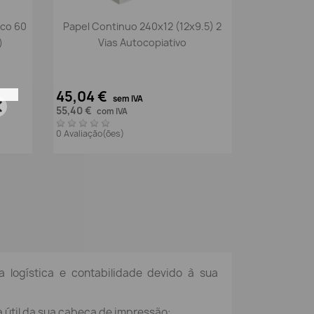
Vista rápida

nco 60
Papel Continuo 240x12 (12x9.5) 2
)
Vias Autocopiativo
45,04 €
sem IVA
55,40 €
com IVA
0 Avaliação(ões)
a logística e contabilidade devido à sua
 útil da sua cabeça de impressão: