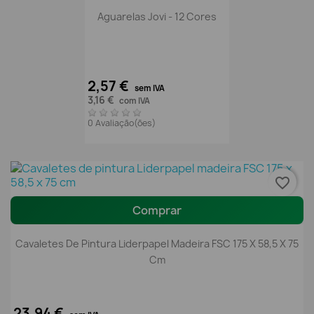
Aguarelas Jovi - 12 Cores
2,57 €
sem IVA
3,16 €
com IVA
0 Avaliação(ões)
favorite_border
Comprar
Cavaletes De Pintura Liderpapel Madeira FSC 175 X 58,5 X 75
Cm
23,94 €