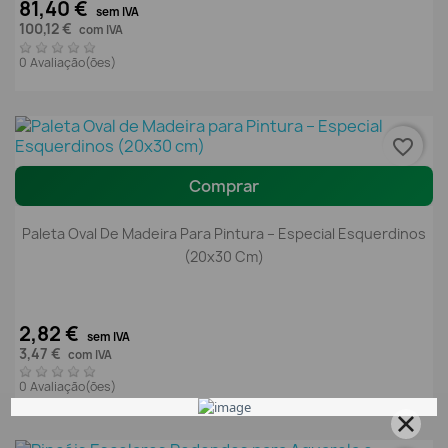
81,40 €
sem IVA
100,12 €
com IVA
0 Avaliação(ões)
favorite_border
Comprar
Paleta Oval De Madeira Para Pintura – Especial Esquerdinos
(20x30 Cm)
2,82 €
sem IVA
3,47 €
com IVA
0 Avaliação(ões)