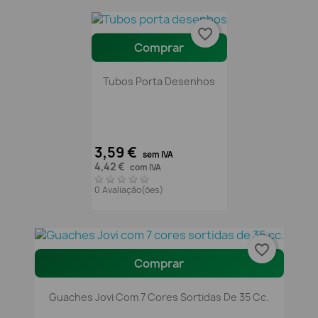
favorite_border
Comprar
Tubos Porta Desenhos
3,59 €
sem IVA
4,42 €
com IVA
0 Avaliação(ões)
favorite_border
Comprar
Guaches Jovi Com 7 Cores Sortidas De 35 Cc.