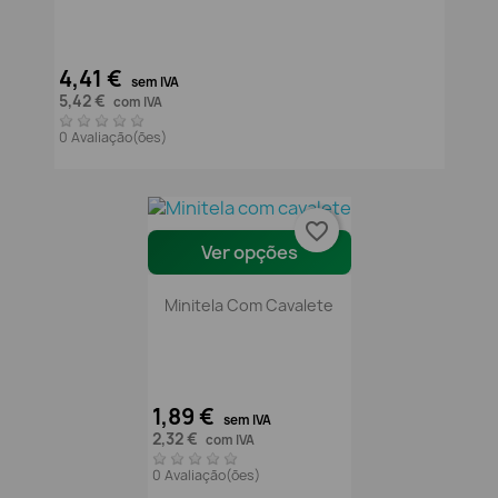
4,41 €
sem IVA
5,42 €
com IVA
0 Avaliação(ões)
favorite_border
Ver opções
Minitela Com Cavalete
1,89 €
sem IVA
2,32 €
com IVA
0 Avaliação(ões)