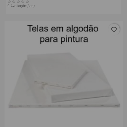
0 Avaliação(ões)
favorite_border