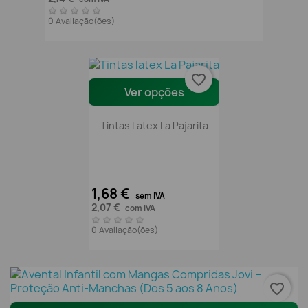
0 Avaliação(ões)
favorite_border
Ver opções
Tintas Latex La Pajarita
1,68 €
sem IVA
2,07 €
com IVA
0 Avaliação(ões)
favorite_border