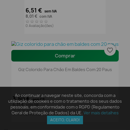
6,51 €
sem IVA
8,01 €
com IVA
0 Avaliação(ões)
favorite_border
Comprar
Giz Colorido Para Chão Em Baldes Com 20 Paus
Ao continuar a navegar neste site, concorda com a
3,50 €
sem IVA
utilização de cookies e com o tratamento dos seus dados
4,31 €
com IVA
pessoais, em conformidade com o RGPD (Regulamento
Geral de Proteção de Dados) da UE.
Ver mais detalhes
0 Avaliação(ões)
ACEITO, CLARO!