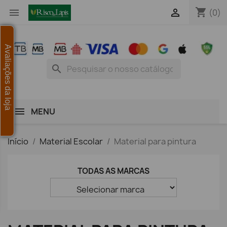
shopping_cart


(0)
Avaliações da loja
search
MENU
Início
Material Escolar
Material para pintura
TODAS AS MARCAS