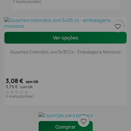
0 Avaliação(ões)
favorite_border
Ver opções
Guaches Coloridos Jovi 5x35 Cc - Embalagens Monocor
3,08 €
sem IVA
3,79 €
com IVA
0 Avaliação(ões)
favorite_border
Comprar