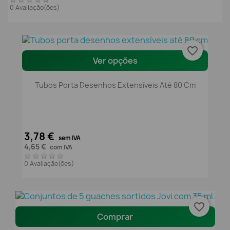
0 Avaliação(ões)
favorite_border
Ver opções
Tubos Porta Desenhos Extensíveis Até 80 Cm
3,78 €
sem IVA
4,65 €
com IVA
0 Avaliação(ões)
favorite_border
Comprar