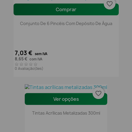
favorite_border
Comprar
Conjunto De 6 Pincéis Com Depósito De Água
7,03 €
sem IVA
8,65 €
com IVA
0 Avaliação(ões)
favorite_border
Ver opções
Tintas Acrílicas Metalizadas 300ml