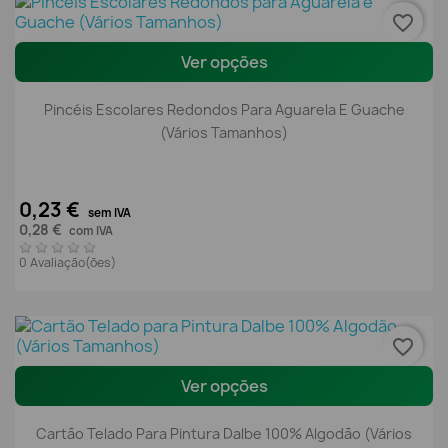
favorite_border
Ver opções
Pincéis Escolares Redondos Para Aguarela E Guache
(Vários Tamanhos)
0,23 €
sem IVA
0,28 €
com IVA
0 Avaliação(ões)
favorite_border
Ver opções
Cartão Telado Para Pintura Dalbe 100% Algodão (Vários