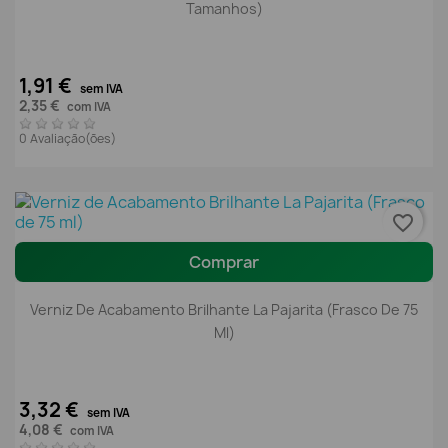
Tamanhos)
1,91 €
sem IVA
2,35 €
com IVA
0 Avaliação(ões)
favorite_border
Comprar
Verniz De Acabamento Brilhante La Pajarita (Frasco De 75
Ml)
3,32 €
sem IVA
4,08 €
com IVA