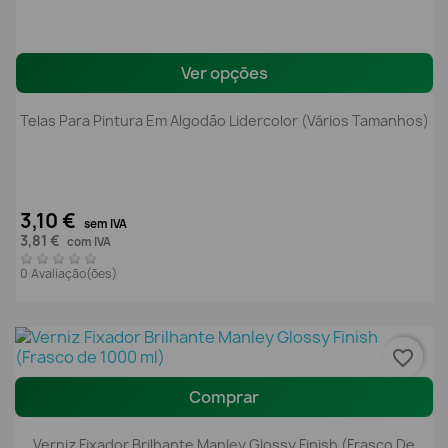
Ver opções
Telas Para Pintura Em Algodão Lidercolor (Vários Tamanhos)
3,10 €
sem IVA
3,81 €
com IVA
0 Avaliação(ões)
favorite_border
Comprar
Verniz Fixador Brilhante Manley Glossy Finish (Frasco De