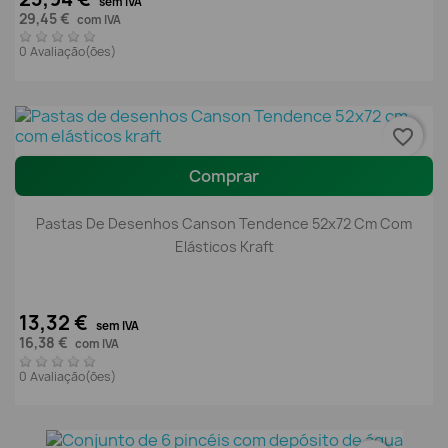
sem IVA
29,45 €
com IVA
0 Avaliação(ões)
favorite_border
Comprar
Pastas De Desenhos Canson Tendence 52x72 Cm Com
Elásticos Kraft
13,32 €
sem IVA
16,38 €
com IVA
0 Avaliação(ões)