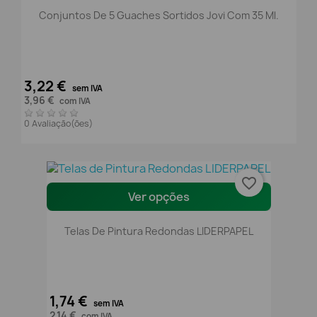
Conjuntos De 5 Guaches Sortidos Jovi Com 35 Ml.
3,22 €
sem IVA
3,96 €
com IVA
0 Avaliação(ões)
favorite_border
Ver opções
Telas De Pintura Redondas LIDERPAPEL
1,74 €
sem IVA
2,14 €
com IVA