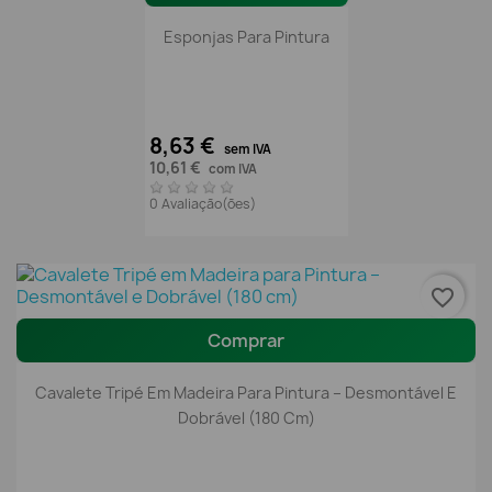
Esponjas Para Pintura
8,63 €
sem IVA
10,61 €
com IVA
0 Avaliação(ões)
favorite_border
Comprar
Cavalete Tripé Em Madeira Para Pintura – Desmontável E
Dobrável (180 Cm)