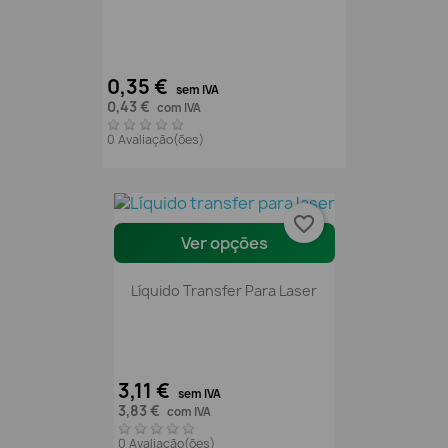
0,35 €
sem IVA
0,43 €
com IVA
0 Avaliação(ões)
favorite_border
Ver opções
Líquido Transfer Para Laser
3,11 €
sem IVA
3,83 €
com IVA
0 Avaliação(ões)