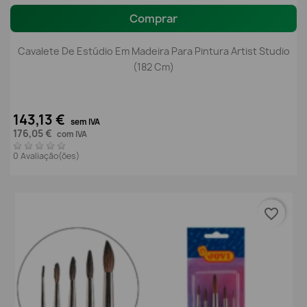
Comprar
Cavalete De Estúdio Em Madeira Para Pintura Artist Studio
(182 Cm)
143,13 €
sem IVA
176,05 €
com IVA
0 Avaliação(ões)
favorite_border