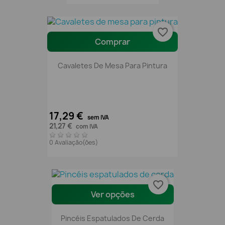
favorite_border
Comprar
Cavaletes De Mesa Para Pintura
17,29 €
sem IVA
21,27 €
com IVA
0 Avaliação(ões)
favorite_border
Ver opções
Pincéis Espatulados De Cerda