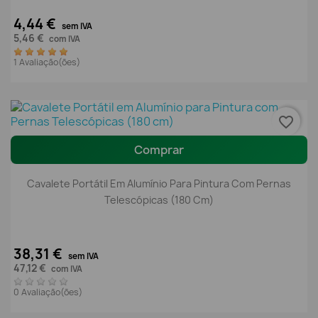
4,44 €
sem IVA
5,46 €
com IVA
1 Avaliação(ões)
favorite_border
Comprar
Cavalete Portátil Em Alumínio Para Pintura Com Pernas
Telescópicas (180 Cm)
38,31 €
sem IVA
47,12 €
com IVA
0 Avaliação(ões)