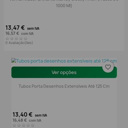
1000 Ml)
13,47 €
sem IVA
16,57 €
com IVA
0 Avaliação(ões)
favorite_border
Ver opções
Tubos Porta Desenhos Extensíveis Até 125 Cm
13,40 €
sem IVA
16,48 €
com IVA