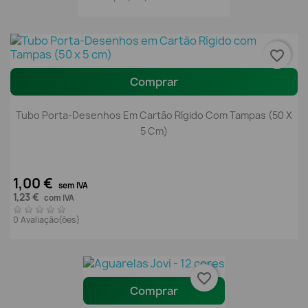
favorite_border
Comprar
Tubo Porta-Desenhos Em Cartão Rígido Com Tampas (50 X
5 Cm)
1,00 €
sem IVA
1,23 €
com IVA
0 Avaliação(ões)
favorite_border
Comprar