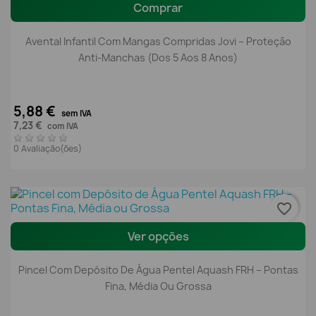
Comprar
Avental Infantil Com Mangas Compridas Jovi – Proteção
Anti-Manchas (Dos 5 Aos 8 Anos)
5,88 €
sem IVA
7,23 €
com IVA
0 Avaliação(ões)
favorite_border
Ver opções
Pincel Com Depósito De Água Pentel Aquash FRH – Pontas
Fina, Média Ou Grossa