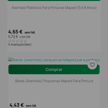
Aventais Plásticos Para Pinturas Maped (5 A 8 Anos)
4,65 €
sem IVA
5,72 €
com IVA
0 Avaliação(ões)
favorite_border
Comprar
Batas (aventais) Pequenas Maped Para Pintura
4,43 €
sem IVA