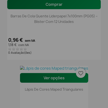
Comprar
Barras De Cola Quente Liderpapel 7x100mm (PG05) –
Blister Com 12 Unidades
0,96 €
sem IVA
1,18 €
com IVA
0 Avaliação(ões)
favorite_border
Ver opções
Lápis De Cores Maped Triangulares