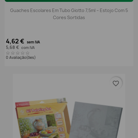
Guaches Escolares Em Tubo Giotto 7,5ml – Estojo Com 5
Cores Sortidas
4,62 €
sem IVA
5,68 €
com IVA
0 Avaliação(ões)
favorite_border