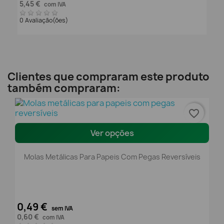
5,45 €
com IVA
0 Avaliação(ões)
Clientes que compraram este produto
também compraram:
favorite_border
Ver opções
Molas Metálicas Para Papeis Com Pegas Reversíveis
0,49 €
sem IVA
0,60 €
com IVA