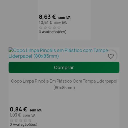
8,63 €
sem IVA
10,61 €
com IVA
0 Avaliação(ões)
favorite_border
Comprar
Copo Limpa Pincéis Em Plástico Com Tampa Liderpapel
(80x85mm)
0,84 €
sem IVA
1,03 €
com IVA
0 Avaliação(ões)