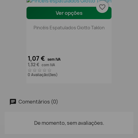
favorite_border
Ver opções
Pincéis Espatulados Giotto Taklon
1,07 €
sem IVA
1,32 €
com IVA
0 Avaliação(ões)
Comentários (0)
De momento, sem avaliações.