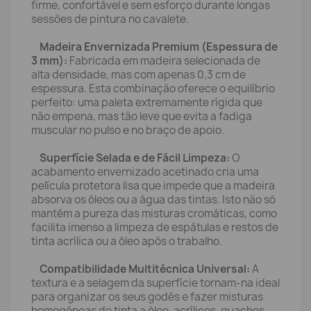
firme, confortável e sem esforço durante longas
sessões de pintura no cavalete.
Madeira Envernizada Premium (Espessura de
3 mm):
Fabricada em madeira selecionada de
alta densidade, mas com apenas 0,3 cm de
espessura. Esta combinação oferece o equilíbrio
perfeito: uma paleta extremamente rígida que
não empena, mas tão leve que evita a fadiga
muscular no pulso e no braço de apoio.
Superfície Selada e de Fácil Limpeza:
O
acabamento envernizado acetinado cria uma
película protetora lisa que impede que a madeira
absorva os óleos ou a água das tintas. Isto não só
mantém a pureza das misturas cromáticas, como
facilita imenso a limpeza de espátulas e restos de
tinta acrílica ou a óleo após o trabalho.
Compatibilidade Multitécnica Universal:
A
textura e a selagem da superfície tornam-na ideal
para organizar os seus godés e fazer misturas
homogéneas de tinta a óleo, acrílicos, guaches,