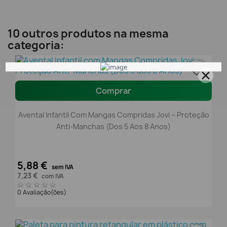
10 outros produtos na mesma
categoria:
favorite_border
Comprar
Avental Infantil Com Mangas Compridas Jovi – Proteção
Anti-Manchas (Dos 5 Aos 8 Anos)
5,88 €
sem IVA
7,23 €
com IVA
0 Avaliação(ões)