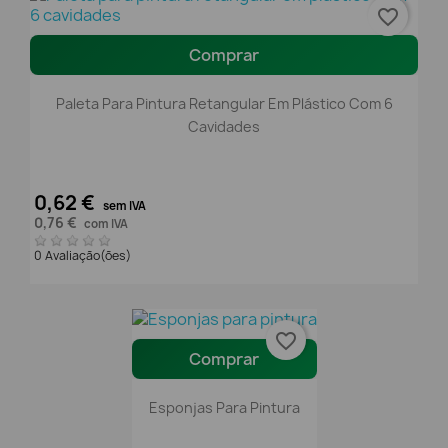
favorite_border
Comprar
Paleta Para Pintura Retangular Em Plástico Com 6
Cavidades
0,62 €
sem IVA
0,76 €
com IVA
0 Avaliação(ões)
favorite_border
Comprar
Esponjas Para Pintura