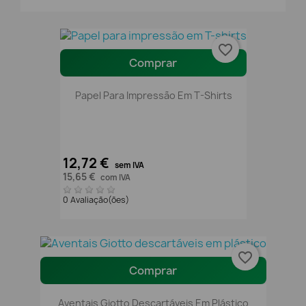
favorite_border
Comprar
Papel Para Impressão Em T-Shirts
12,72 €
sem IVA
15,65 €
com IVA
0 Avaliação(ões)
favorite_border
Comprar
Aventais Giotto Descartáveis Em Plástico