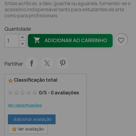
tintas acrílicas, a óleo, guache ou aguarela, tornando-se o
acessório indispensável tanto para estudantes de arte
como para profissionais.
Quantidade

favorite_border
ADICIONAR AO CARRINHO
Partilhar
Classificação total
:
0
/
5
-
0
avaliações
Ver classificações
Adicionar avaliação
Ver avaliação