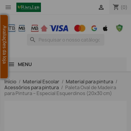
shopping_cart


(0)
Avaliações da loja
search
MENU
Início
Material Escolar
Material para pintura
Acessórios para pintura
Paleta Oval de Madeira
para Pintura – Especial Esquerdinos (20x30 cm)