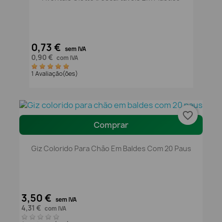
0,73 €
sem IVA
0,90 €
com IVA
1 Avaliação(ões)
favorite_border
Comprar
Giz Colorido Para Chão Em Baldes Com 20 Paus
3,50 €
sem IVA
4,31 €
com IVA