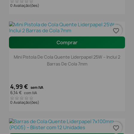
0 Avaliação(ões)
favorite_border
Comprar
Mini Pistola De Cola Quente Liderpapel 25W – Inclui 2
Barras De Cola 7mm
4,99 €
sem IVA
6,14 €
com IVA
0 Avaliação(ões)
favorite_border