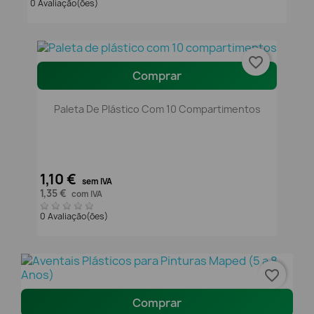
0 Avaliação(ões)
favorite_border
Comprar
Paleta De Plástico Com 10 Compartimentos
1,10 €
sem IVA
1,35 €
com IVA
0 Avaliação(ões)
favorite_border
Comprar