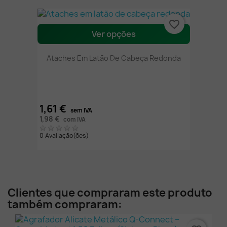
favorite_border
Ver opções
Ataches Em Latão De Cabeça Redonda
1,61 €
sem IVA
1,98 €
com IVA
0 Avaliação(ões)
Clientes que compraram este produto
também compraram: