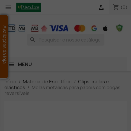
shopping_cart


(0)
Avaliações da loja
search
MENU
Início
Material de Escritório
Clips, molas e
elásticos
Molas metálicas para papeis com pegas
reversíveis