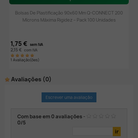
Bolsas De Plastificação 90x60 Mm Q-CONNECT 200
Mícrons Máxima Rigidez – Pack 100 Unidades
1,75 €
sem IVA
2,15 €
com IVA
1 Avaliação(ões)
Avaliações
(0)
Escrever uma avaliação
Com base em
0
avaliações
-
0
/
5