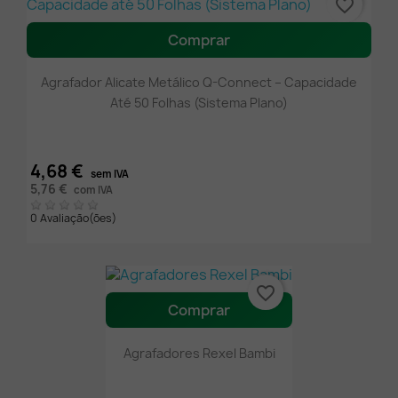
favorite_border
Comprar
Agrafador Alicate Metálico Q-Connect – Capacidade
Até 50 Folhas (Sistema Plano)
4,68 €
sem IVA
5,76 €
com IVA
0 Avaliação(ões)
favorite_border
Comprar
Agrafadores Rexel Bambi