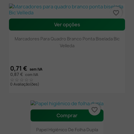
favorite_border
Ver opções
Marcadores Para Quadro Branco Ponta Biselada Bic
Velleda
0,71 €
sem IVA
0,87 €
com IVA
0 Avaliação(ões)
favorite_border
Comprar
Papel Higiénico De Folha Dupla