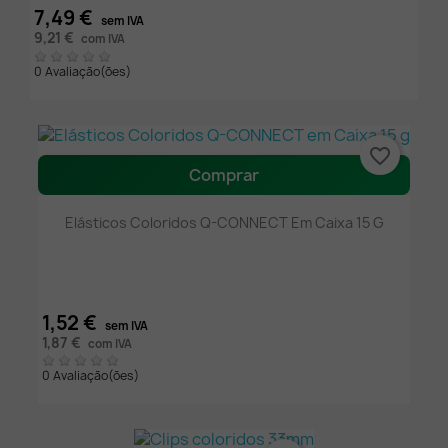
7,49 €
sem IVA
9,21 €
com IVA
0 Avaliação(ões)
favorite_border
Comprar
Elásticos Coloridos Q-CONNECT Em Caixa 15 G
1,52 €
sem IVA
1,87 €
com IVA
0 Avaliação(ões)