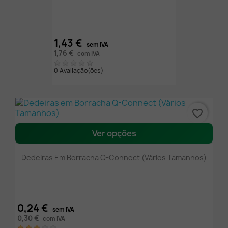
1,43 €
sem IVA
1,76 €
com IVA
0 Avaliação(ões)
favorite_border
Ver opções
Dedeiras Em Borracha Q-Connect (Vários Tamanhos)
0,24 €
sem IVA
0,30 €
com IVA