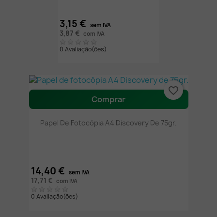
3,15 €
sem IVA
3,87 €
com IVA
0 Avaliação(ões)
favorite_border
Comprar
Papel De Fotocópia A4 Discovery De 75gr.
14,40 €
sem IVA
17,71 €
com IVA
0 Avaliação(ões)