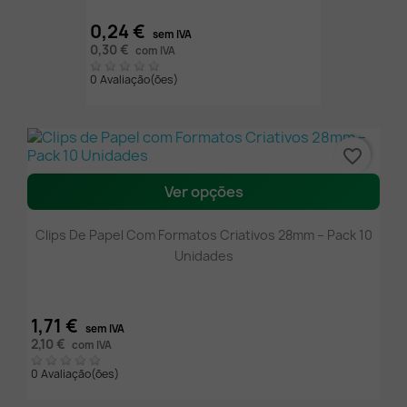
0,24 €
sem IVA
0,30 €
com IVA
0 Avaliação(ões)
favorite_border
Ver opções
Clips De Papel Com Formatos Criativos 28mm – Pack 10
Unidades
1,71 €
sem IVA
2,10 €
com IVA
0 Avaliação(ões)