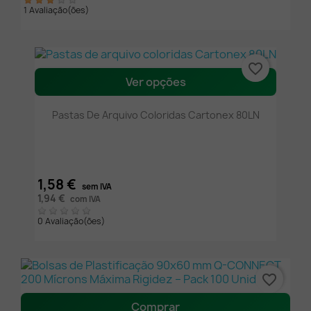
1 Avaliação(ões)
favorite_border
Ver opções
Pastas De Arquivo Coloridas Cartonex 80LN
1,58 €
sem IVA
1,94 €
com IVA
0 Avaliação(ões)
favorite_border
Comprar