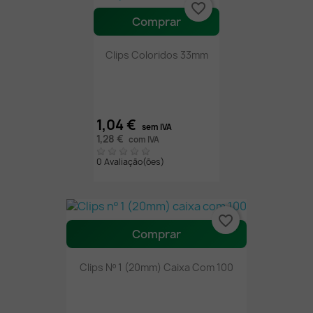
favorite_border
Comprar
Clips Coloridos 33mm
1,04 €
sem IVA
1,28 €
com IVA
0 Avaliação(ões)
favorite_border
Comprar
Clips Nº 1 (20mm) Caixa Com 100