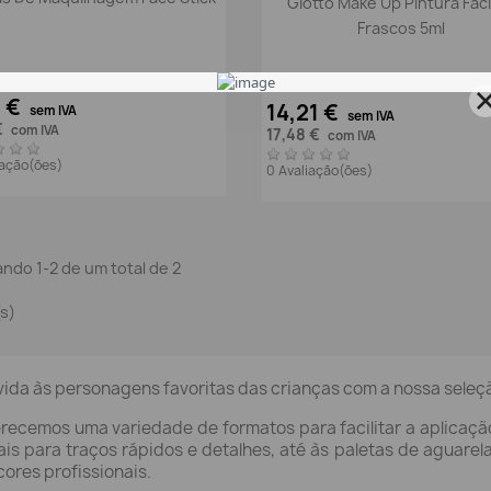
Giotto Make Up Pintura Faci
Frascos 5ml
2 €
14,21 €
sem IVA
sem IVA
€
com IVA
17,48 €
com IVA
iação(ões)
0 Avaliação(ões)
ndo 1-2 de um total de 2
(s)
vida às personagens favoritas das crianças com a nossa seleção
recemos uma variedade de formatos para facilitar a aplicação:
ais para traços rápidos e detalhes, até às paletas de aguarel
cores profissionais.