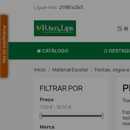
Ligue-nos:
219814345
Avaliações da loja
CATÁLOGO
DESTAQ
Início
Material Escolar
Festas, Jogos 
P
FILTRAR POR
Preço
Tra
7,00 € - 18,00 €
Exp
tes
mom
Marca