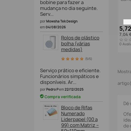
bobine para fazer a
mudança no dia seguinte.
Serv...
por
Mowsha Tek Design
5,7
em
04/08/2026
7,04 
Rolos de plástico
bolha (várias
0 Aval
medidas)
(5/5)
Serviço prático e eficiente.
Mostra
Funcionários simpáticos e
disponíveis. Ar...
artigo
por
Pedro P
em
22/12/2025
Compra verificada
Dê 
Bloco de Rifas
Numerado
Ofe
Liderpapel (00 a
ide
99) com Matriz –
de 