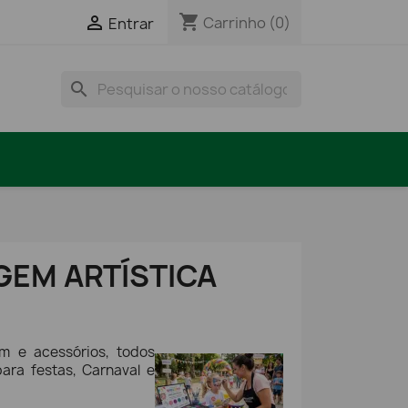
shopping_cart

Carrinho
(0)
Entrar
search
GEM ARTÍSTICA
em e acessórios, todos
ara festas, Carnaval e