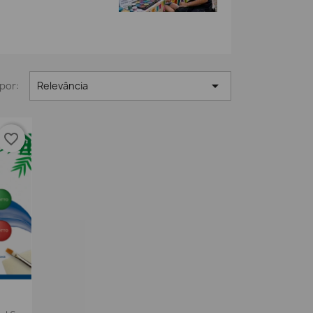

por:
Relevância
favorite_border