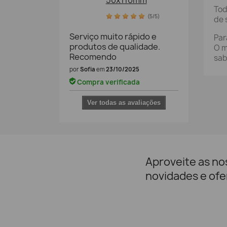
50x110mm
Tod
(5/5)
de 
Serviço muito rápido e
Par
produtos de qualidade.
O m
Recomendo
sab
por
Sofia
em
23/10/2025
Compra verificada
Ver todas as avaliações
Aproveite as no
novidades e ofe