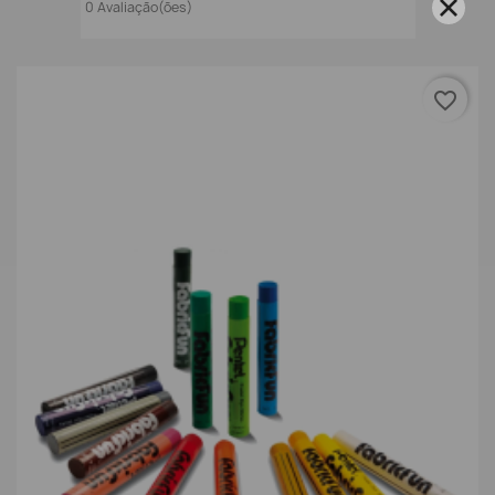
0 Avaliação(ões)
favorite_border