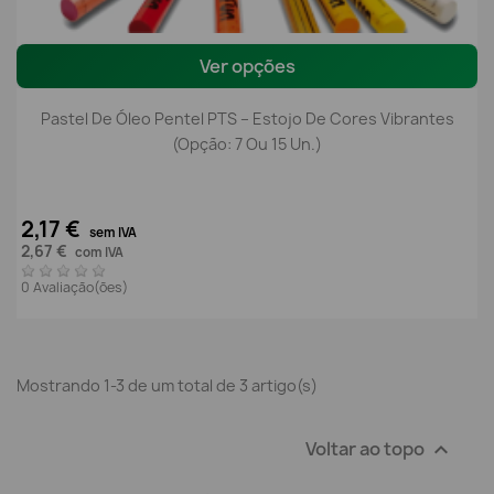
Ver opções
Pastel De Óleo Pentel PTS – Estojo De Cores Vibrantes
(Opção: 7 Ou 15 Un.)
2,17 €
sem IVA
2,67 €
com IVA
0 Avaliação(ões)
Mostrando 1-3 de um total de 3 artigo(s)
Voltar ao topo
