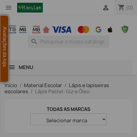
shopping_cart


(0)
Avaliações da loja
search
MENU
Início
Material Escolar
Lápis e lapiseiras
escolares
Lápis Pastel: Giz e Óleo
TODAS AS MARCAS