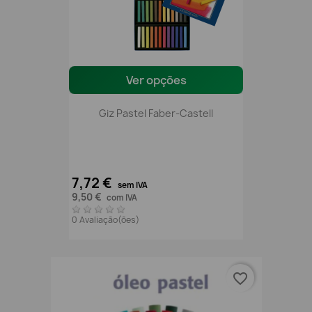
Ver opções
Giz Pastel Faber-Castell
7,72 €
sem IVA
9,50 €
com IVA
0 Avaliação(ões)
favorite_border