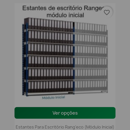
favorite_border
Ver opções
Estantes Para Escritório Rang'eco (módulo Inicial)