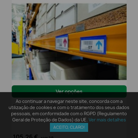
Ver opções
Ao continuar a navegar neste site, concorda com a
Bolsas Magnéticas Fundo Azul E Frente Transparente
utilização de cookies e com o tratamento dos seus dados
pessoais, em conformidade com o RGPD (Regulamento
Geral de Proteção de Dados) da UE.
Ver mais detalhes
ACEITO, CLARO!
105,26 €
sem IVA