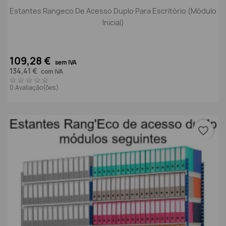
Estantes Rangeco De Acesso Duplo Para Escritório (módulo
Inicial)
109,28 €
sem IVA
134,41 €
com IVA
0 Avaliação(ões)
favorite_border