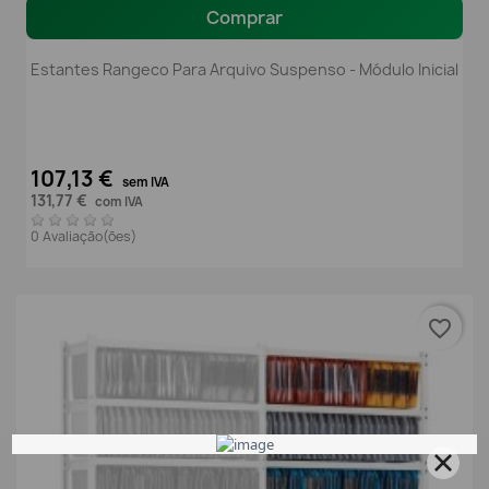
Comprar
Estantes Rangeco Para Arquivo Suspenso - Módulo Inicial
107,13 €
sem IVA
131,77 €
com IVA
0 Avaliação(ões)
favorite_border