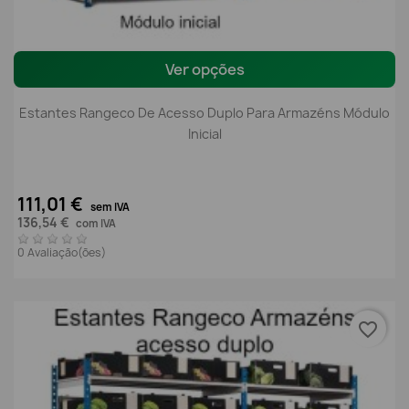
Ver opções
Estantes Rangeco De Acesso Duplo Para Armazéns Módulo
Inicial
111,01 €
sem IVA
136,54 €
com IVA
0 Avaliação(ões)
favorite_border