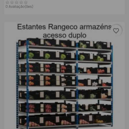
0 Avaliação(ões)
favorite_border