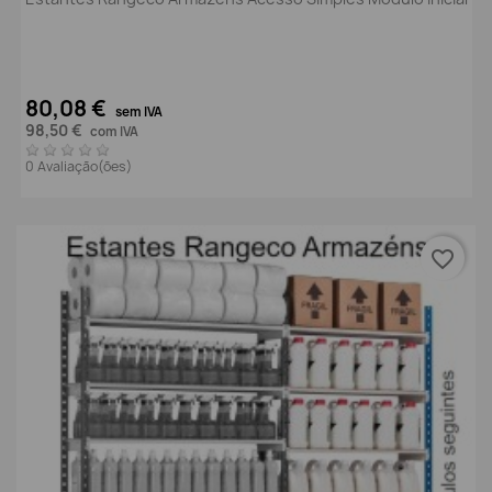
80,08 €
sem IVA
98,50 €
com IVA
0 Avaliação(ões)
favorite_border