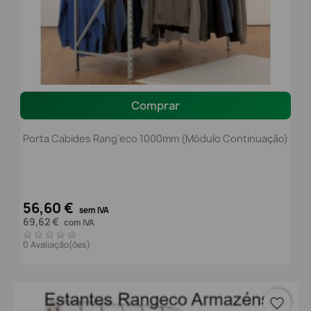
Comprar
Porta Cabides Rang'eco 1000mm (módulo Continuação)
56,60 €
sem IVA
69,62 €
com IVA
0 Avaliação(ões)
favorite_border