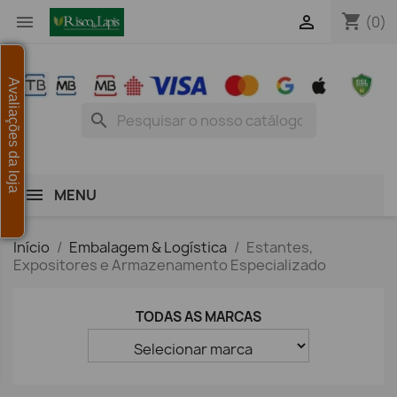
shopping_cart


(0)
Avaliações da loja
search
MENU
Início
Embalagem & Logística
Estantes,
Expositores e Armazenamento Especializado
TODAS AS MARCAS