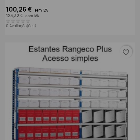
100,26 €
sem IVA
123,32 €
com IVA
0 Avaliação(ões)
favorite_border