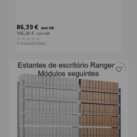
86,39 €
sem IVA
106,26 €
com IVA
0 Avaliação(ões)
favorite_border