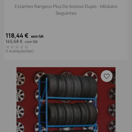
Estantes Rangeco Plus De Acesso Duplo - Módulos
Seguintes
118,44 €
sem IVA
145,68 €
com IVA
0 Avaliação(ões)
favorite_border