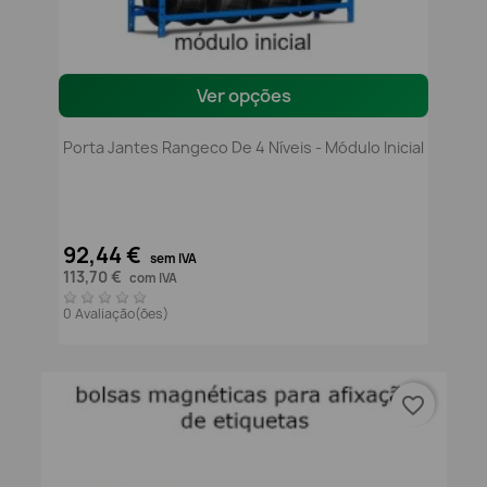
Ver opções
Porta Jantes Rangeco De 4 Níveis - Módulo Inicial
92,44 €
sem IVA
113,70 €
com IVA
0 Avaliação(ões)
favorite_border