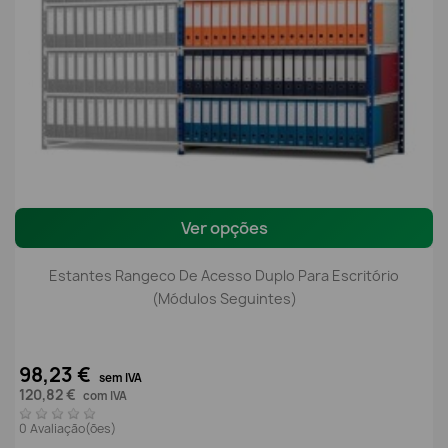
Ver opções
Estantes Rangeco De Acesso Duplo Para Escritório
(módulos Seguintes)
98,23 €
sem IVA
120,82 €
com IVA
0 Avaliação(ões)