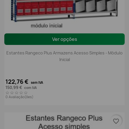
Ver opções
Estantes Rangeco Plus Armazens Acesso Simples - Módulo
Inicial
122,76 €
sem IVA
150,99 €
com IVA
0 Avaliação(ões)
favorite_border