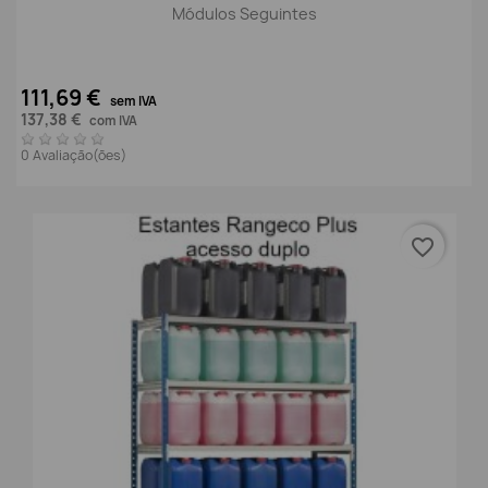
Módulos Seguintes
111,69 €
sem IVA
137,38 €
com IVA
0 Avaliação(ões)
favorite_border