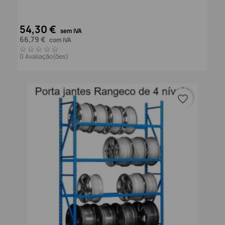
54,30 €
sem IVA
66,79 €
com IVA
0 Avaliação(ões)
favorite_border