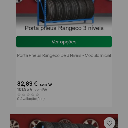
Ver opções
Porta Pneus Rangeco De 3 Níveis - Módulo Inicial
82,89 €
sem IVA
101,95 €
com IVA
0 Avaliação(ões)
favorite_border