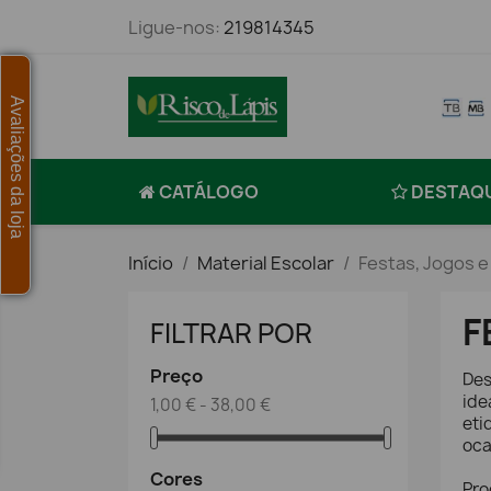
Ligue-nos:
219814345
Avaliações da loja
CATÁLOGO
DESTAQ
Início
Material Escolar
Festas, Jogos 
F
FILTRAR POR
Preço
Des
ide
1,00 € - 38,00 €
eti
oca
Cores
Pro