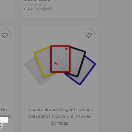
0 Avaliação(ões)
favorite_border
favorite_border
Vista rápida

s Do
Quadro Branco Magnético Com
ativas
Acessórios (22x34 Cm) – Cores
Sortidas