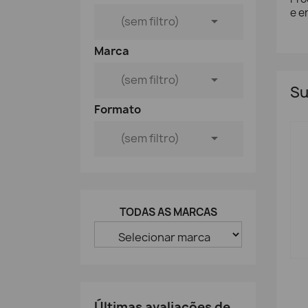
e e

(sem filtro)
Marca

(sem filtro)
Su
Formato

(sem filtro)
TODAS AS MARCAS
Últimas avaliações de