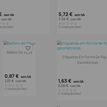
 €
5,72 €
sem IVA
sem IVA
€
7,04 €
com IVA
com IVA
iação(ões)
0 Avaliação(ões)
favorite_border
Vista rápida

Balões De Água
Vista rápida

Etiquetas Em Forma De Fig
Geométricas
0,87 €
sem IVA
1,63 €
1,07 €
com IVA
sem IVA
2,00 €
com IVA
0 Avaliação(ões)
0 Avaliação(ões)