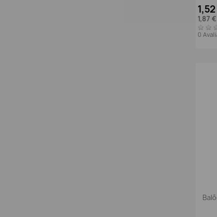
1,52
1,87 
0 Aval
Balõ