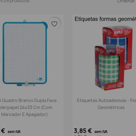
m 29 produtos.
Ordenar 
favorite_border
Vista rápida
Vista rápida


i Quadro Branco Dupla Face
Etiquetas Autoadesivas - F
iderpapel 24x33 Cm (Com
Geométricas
Marcador E Apagador)
 €
3,85 €
sem IVA
sem IVA