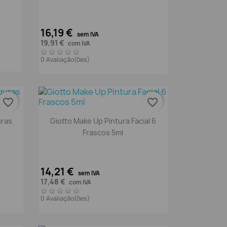
16,19 €
sem IVA
19,91 €
com IVA
0 Avaliação(ões)
favorite_border
favorite_border
Vista rápida

uras
Giotto Make Up Pintura Facial 6
Frascos 5ml
14,21 €
sem IVA
17,48 €
com IVA
0 Avaliação(ões)