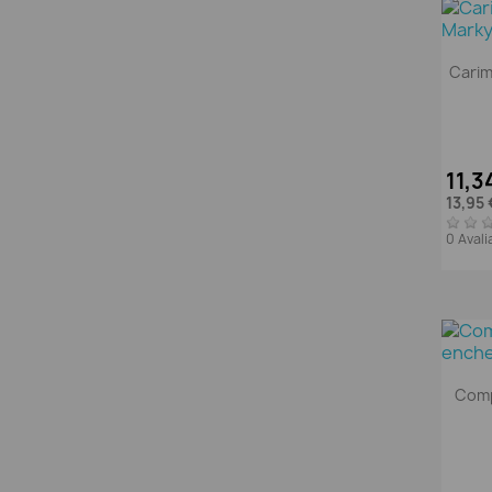
Cari
11,3
13,95
0 Aval
Comp