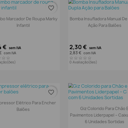
favorite_border
Vista rápida
Vista rápida


mbo Marcador De Roupa Marky
Bomba Insufladora Manual De
Infantil
Ação Para Balões
4 €
2,30 €
sem IVA
sem IVA
 €
2,83 €
com IVA
com IVA
iação(ões)
0 Avaliação(ões)
favorite_border
Vista rápida

ressor Elétrico Para Encher
Vista rápida

Giz Colorido Para Chão 
Balões
Pavimentos Liderpapel – Cai
6 Unidades Sortidas