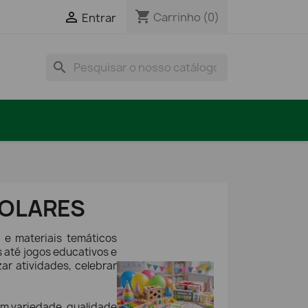
shopping_cart

Carrinho
(0)
Entrar
search
COLARES
 e materiais temáticos
 até jogos educativos e
ar atividades, celebrar
om variedade, qualidade