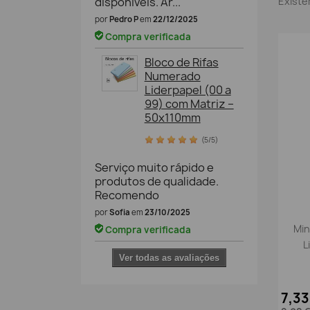
Existe
disponíveis. Ar...
por
Pedro P
em
22/12/2025
Compra verificada
Bloco de Rifas
Numerado
Liderpapel (00 a
99) com Matriz –
50x110mm
(5/5)
Serviço muito rápido e
produtos de qualidade.
Recomendo
por
Sofia
em
23/10/2025
Min
Compra verificada
L
Ver todas as avaliações
7,33