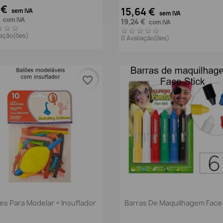
 €
15,64 €
sem IVA
sem IVA
€
com IVA
19,24 €
com IVA
iação(ões)
0 Avaliação(ões)
favorite_border
Vista rápida
Vista rápida


es Para Modelar + Insuflador
Barras De Maquilhagem Face 