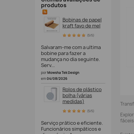
produtos
Bobinas de papel
kraft favo de mel
(5/5)
Salvaram-me com a ultima
bobine para fazer a
mudança no dia seguinte.
Serv...
por
Mowsha Tek Design
em
04/08/2026
Rolos de plástico
bolha (várias
medidas)
Transf
(5/5)
Explor
fáceis
Serviço prático e eficiente.
Funcionários simpáticos e