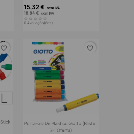
15,32 €
sem IVA
18,84 €
com IVA
0 Avaliação(ões)
favorite_border
favorite_border
Vista rápida

Stick
Porta-Giz De Plástico Giotto (Blister
5+1 Oferta)