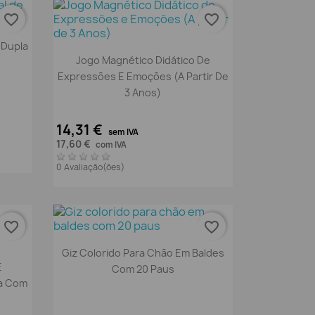
favorite_border
favorite_border
 Dupla
Vista rápida

Jogo Magnético Didático De
Expressões E Emoções (A Partir De
3 Anos)
14,31 €
sem IVA
17,60 €
com IVA
0 Avaliação(ões)
favorite_border
favorite_border
Vista rápida

Giz Colorido Para Chão Em Baldes
E
Com 20 Paus
xa Com