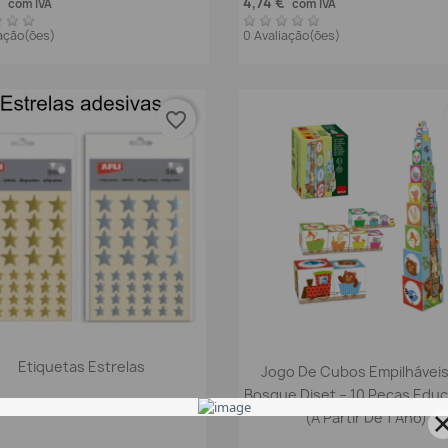
€
4,74 €
com IVA
com IVA
iação(ões)
0 Avaliação(ões)
favorite_border
Vista rápida

Vista rápida

Etiquetas Estrelas
Jogo De Cubos Empilhávei
Bosque Diset – 10 Peças Educ
(A Partir De 1 Ano)