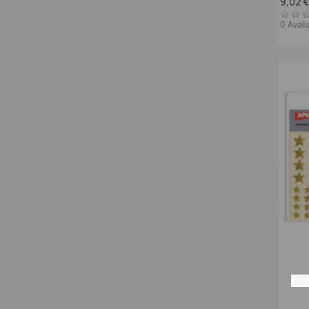
9,02 
0 Aval