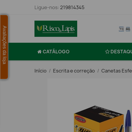
Ligue-nos:
219814345
Avaliações da loja
CATÁLOGO
DESTAQ
Início
Escrita e correção
Canetas Esfer