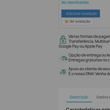
Ver classificações
Adicionar avaliação
Ver avaliação
Várias formas de paga
Transferência, Multiba
Google Pay ou Apple Pay
Opção de entrega ou l
Entregas gratuitas no c
Apoio ao cliente de exc
É o nosso DNA! Venha de
Descrição
Dados 
Características pri