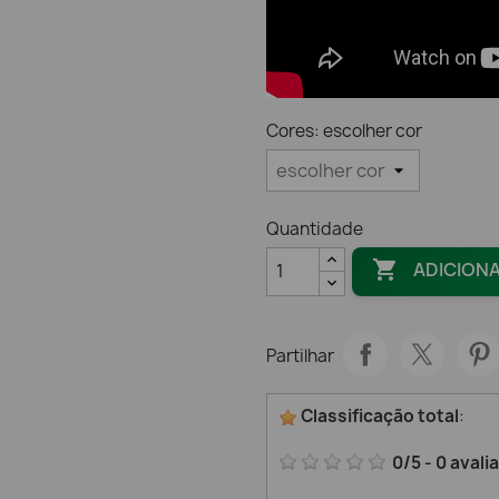
Cores: escolher cor
Quantidade

ADICION
Partilhar
Classificação total
:
0
/
5
-
0
avali