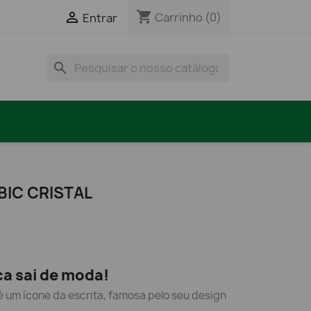
shopping_cart

Carrinho
(0)
Entrar
search
BIC CRISTAL
ca sai de moda!
 é um ícone da escrita, famosa pelo seu design