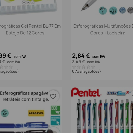
Vista rápida
Vista rápida


rográficas Gel Pentel BL-77 Em
Esferográficas Multifunções 
Estojo De 12 Cores
Cores + Lapiseira
99 €
2,84 €
sem IVA
sem IVA
8 €
3,49 €
com IVA
com IVA
liação(ões)
0 Avaliação(ões)
favorite_border
fa