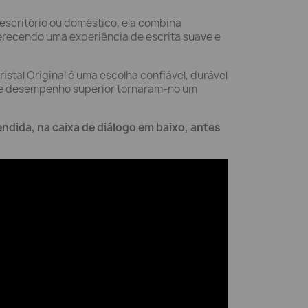
 escritório ou doméstico, ela combina
ferecendo uma experiência de escrita suave e
istal Original é uma escolha confiável, durável
o e desempenho superior tornaram-no um
endida, na caixa de diálogo em baixo, antes