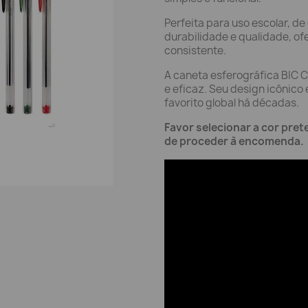
Perfeita para uso escolar, de
durabilidade e qualidade, o
consistente.
A caneta esferográfica BIC Cr
e eficaz. Seu design icônic
favorito global há décadas.
Favor selecionar a cor pret
de proceder à encomenda.