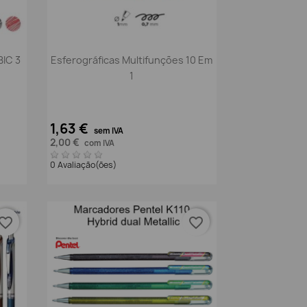
Vista rápida

BIC 3
Esferográficas Multifunções 10 Em
1
1,63 €
sem IVA
2,00 €
com IVA
0 Avaliação(ões)
vorite_border
favorite_border