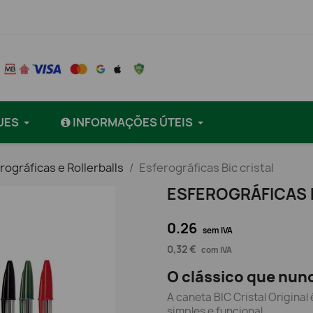
UES
INFORMAÇÕES ÚTEIS
ográficas e Rollerballs
Esferográficas Bic cristal
ESFEROGRÁFICAS 
0.26
sem IVA
0,32 €
com IVA
O clássico que nun
A caneta BIC Cristal Original
simples e funcional.