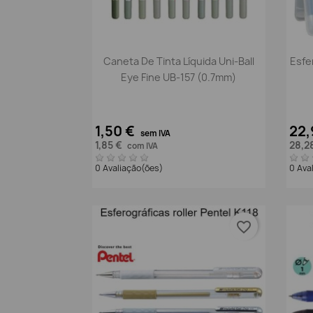
Vista rápida

Caneta De Tinta Líquida Uni-Ball
Esfe
Eye Fine UB-157 (0.7mm)
1,50 €
22,
sem IVA
1,85 €
28,2
com IVA
0 Avaliação(ões)
0 Ava
favorite_border