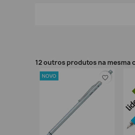
12 outros produtos na mesma c
NOVO
favorite_border