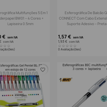
Vista rápida
Vista rápida


rográfica Multifunções 5 Em 1
Esferográfica De Balcão Q
iderpapel BW01 – 4 Cores +
CONNECT Com Cabo Extensív
Lapiseira 0.5mm
Suporte Adesivo – Preta
0 €
1,57 €
sem IVA
sem IVA
 €
1,93 €
com IVA
com IVA
liação(ões)
0 Avaliação(ões)
favorite_border
fa