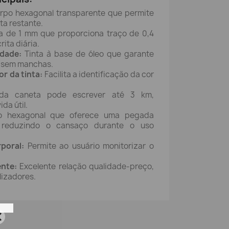
po hexagonal transparente que permite
ta restante.
 de 1 mm que proporciona traço de 0,4
rita diária.
idade:
Tinta à base de óleo que garante
e sem manchas.
r da tinta:
Facilita a identificação da cor
a caneta pode escrever até 3 km,
da útil.
 hexagonal que oferece uma pegada
, reduzindo o cansaço durante o uso
poral:
Permite ao usuário monitorizar o
ente:
Excelente relação qualidade-preço,
ilizadores.