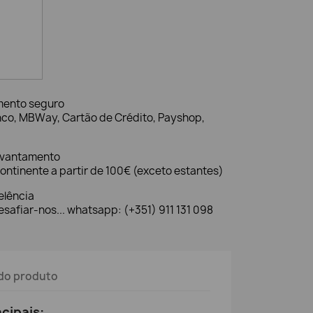
mento seguro
nco, MBWay, Cartão de Crédito, Payshop,
evantamento
ontinente a partir de 100€ (exceto estantes)
elência
safiar-nos... whatsapp: (+351) 911 131 098
do produto
ncipais: