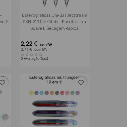
Vista rápida

-
Esferográficas Uni-Ball Jetstream
el E
SXN-210 Retráteis – Escrita Ultra
Suave E Secagem Rápida
2,22 €
sem IVA
2,73 €
com IVA
0 Avaliação(ões)
vorite_border
favorite_border