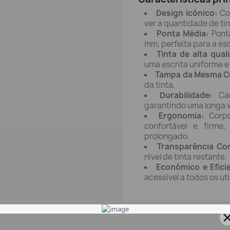
Design icônico:
Cor
ver a quantidade de tin
Ponta Média:
Ponta
mm, perfeita para a esc
Tinta de alta qual
uma escrita uniforme 
Tampa da Mesma Co
da tinta.
Durabilidade:
Cad
garantindo uma longa vi
Ergonomia:
Corpo
confortável e firme
prolongado.
Transparência Cor
nível de tinta restante.
Económico e Efici
acessível a todos os ut