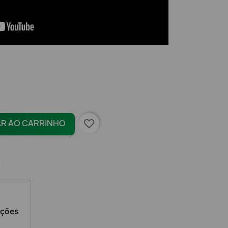
favorite_border
AR AO CARRINHO
ações