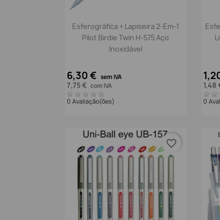
Vista rápida

Esferográfica + Lapiseira 2-Em-1
Esfe
Pilot Birdie Twin H-575 Aço
L
Inoxidável
6,30 €
1,2
sem IVA
7,75 €
1,48
com IVA
0 Avaliação(ões)
0 Ava
favorite_border