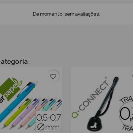
De momento, sem avaliações.
ategoria:
favorite_border
fa