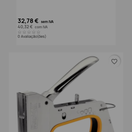
32,78 €
sem IVA
40,32 €
com IVA
0 Avaliação(ões)
favorite_border