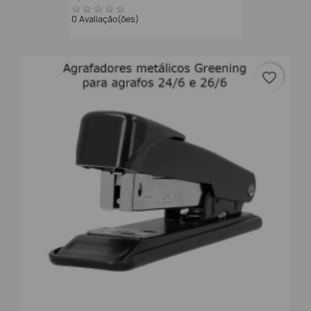
0 Avaliação(ões)
favorite_border