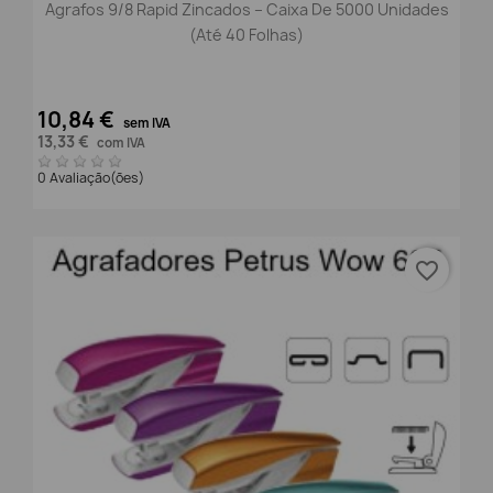
Agrafos 9/8 Rapid Zincados – Caixa De 5000 Unidades
(Até 40 Folhas)
10,84 €
sem IVA
13,33 €
com IVA
0 Avaliação(ões)
favorite_border