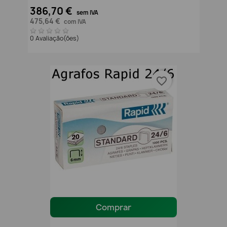
386,70 €
sem IVA
475,64 €
com IVA
0 Avaliação(ões)
favorite_border
Comprar