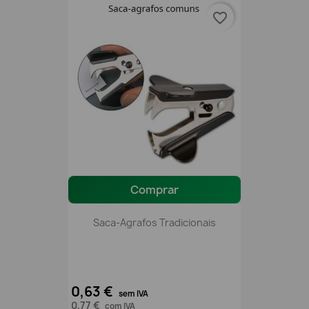
favorite_border
Comprar
Saca-Agrafos Tradicionais
0,63 €
sem IVA
0,77 €
com IVA