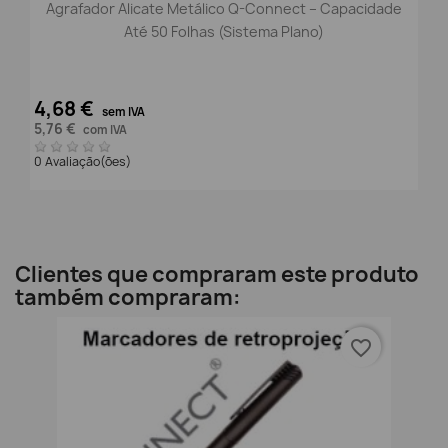
Agrafador Alicate Metálico Q-Connect – Capacidade
Até 50 Folhas (Sistema Plano)
4,68 €
sem IVA
5,76 €
com IVA
0 Avaliação(ões)
Clientes que compraram este produto
também compraram:
favorite_border