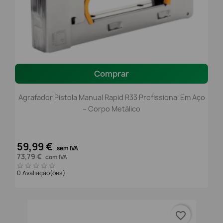
Comprar
Agrafador Pistola Manual Rapid R33 Profissional Em Aço
– Corpo Metálico
59,99 €
sem IVA
73,79 €
com IVA
0 Avaliação(ões)
favorite_border