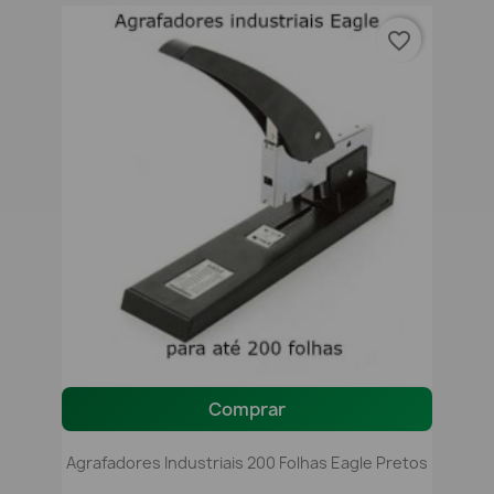
favorite_border
Comprar
Agrafadores Industriais 200 Folhas Eagle Pretos