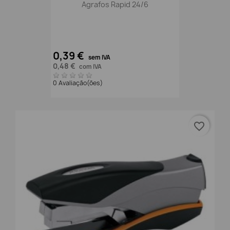
Agrafos Rapid 24/6
0,39 €
sem IVA
0,48 €
com IVA
0 Avaliação(ões)
favorite_border