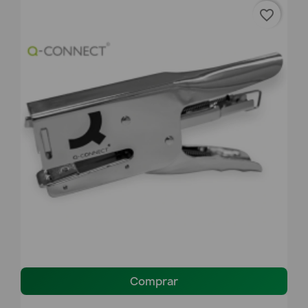
favorite_border
Comprar