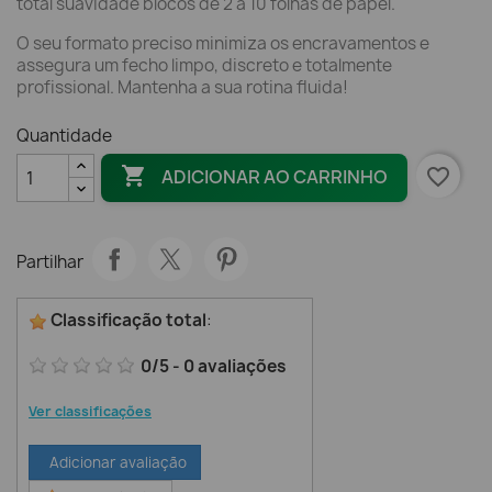
total suavidade blocos de 2 a 10 folhas de papel.
O seu formato preciso minimiza os encravamentos e
assegura um fecho limpo, discreto e totalmente
profissional. Mantenha a sua rotina fluida!
Quantidade

favorite_border
ADICIONAR AO CARRINHO
Partilhar
Classificação total
:
0
/
5
-
0
avaliações
Ver classificações
Adicionar avaliação