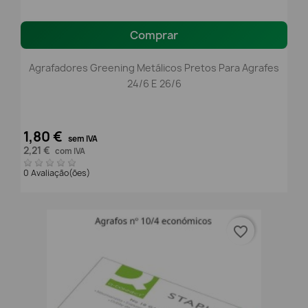
Comprar
Agrafadores Greening Metálicos Pretos Para Agrafes
24/6 E 26/6
1,80 €
sem IVA
2,21 €
com IVA
0 Avaliação(ões)
favorite_border