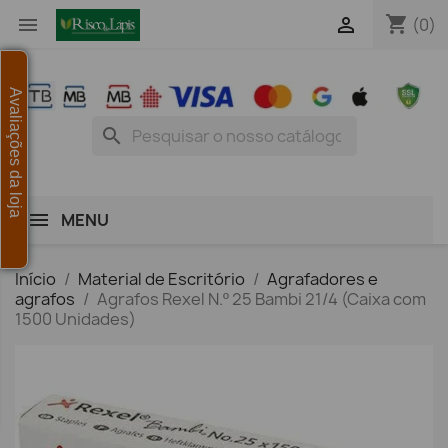
shopping_cart


(0)
Avaliações da loja
search
MENU
Início
Material de Escritório
Agrafadores e
agrafos
Agrafos Rexel N.º 25 Bambi 21/4 (Caixa com
1500 Unidades)