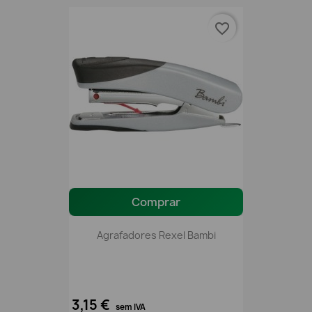
favorite_border
Comprar
Agrafadores Rexel Bambi
3,15 €
sem IVA