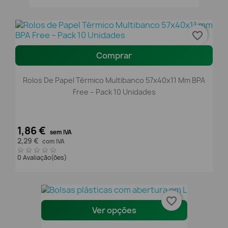
favorite_border
Comprar
Rolos De Papel Térmico Multibanco 57x40x11 Mm BPA
Free – Pack 10 Unidades
1,86 €
sem IVA
2,29 €
com IVA
0 Avaliação(ões)
favorite_border
Ver opções