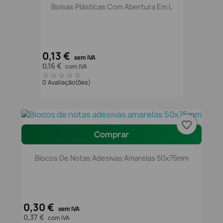
Bolsas Plásticas Com Abertura Em L
0,13 €
sem IVA
0,16 €
com IVA
0 Avaliação(ões)
favorite_border
Comprar
Blocos De Notas Adesivas Amarelas 50x75mm
0,30 €
sem IVA
0,37 €
com IVA