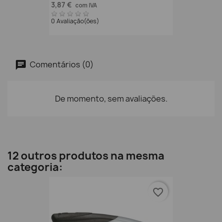
3,87 €
com IVA
0 Avaliação(ões)
Comentários (0)
De momento, sem avaliações.
12 outros produtos na mesma
categoria:
favorite_border