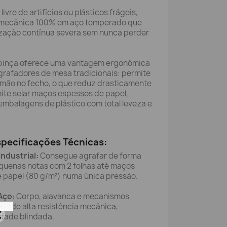
ivre de artifícios ou plásticos frágeis,
 mecânica 100% em aço temperado que
lização contínua severa sem nunca perder
u pinça oferece uma vantagem ergonómica
grafadores de mesa tradicionais: permite
a mão no fecho, o que reduz drasticamente
ite selar maços espessos de papel,
 embalagens de plástico com total leveza e
specificações Técnicas:
ndustrial:
Consegue agrafar de forma
quenas notas com 2 folhas até maços
e papel (80 g/m²) numa única pressão.
Aço:
Corpo, alavanca e mecanismos
ço de alta resistência mecânica,
dade blindada.