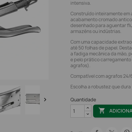
intensiva.
Construído inteiramente em 
acabamento cromado anticorr
desenhado para aguentar flux
armazéns ou indústrias.
Com uma capacidade extraord
até 50 folhas de papel. Des
a fadiga mecânica da mão, p
e pelo prático carregamento
agrafos).
Compatível com agrafos 24/6,
Escolha a robustez que dura

Quantidade

ADICION