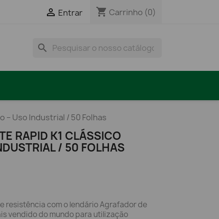
shopping_cart

Carrinho
(0)
Entrar
search
 – Uso Industrial / 50 Folhas
E RAPID K1 CLÁSSICO
NDUSTRIAL / 50 FOLHAS
e resistência com o lendário Agrafador de
ais vendido do mundo para utilização