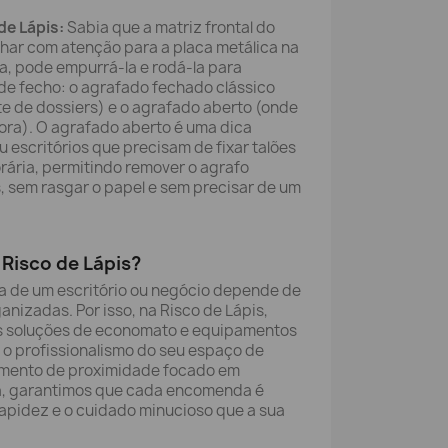
de Lápis:
Sabia que a matriz frontal do
olhar com atenção para a placa metálica na
a, pode empurrá-la e rodá-la para
s de fecho: o agrafado fechado clássico
e de dossiers) e o agrafado aberto (onde
ora). O agrafado aberto é uma dica
ou escritórios que precisam de fixar talões
rária, permitindo remover o agrafo
, sem rasgar o papel e sem precisar de um
Risco de Lápis?
a de um escritório ou negócio depende de
anizadas. Por isso, na Risco de Lápis,
s soluções de economato e equipamentos
 o profissionalismo do seu espaço de
imento de proximidade focado em
dia, garantimos que cada encomenda é
rapidez e o cuidado minucioso que a sua