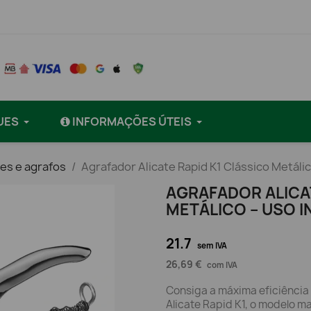
UES
INFORMAÇÕES ÚTEIS
es e agrafos
Agrafador Alicate Rapid K1 Clássico Metálico
AGRAFADOR ALICAT
METÁLICO – USO I
21.7
sem IVA
26,69 €
com IVA
Consiga a máxima eficiência 
Alicate Rapid K1, o modelo m