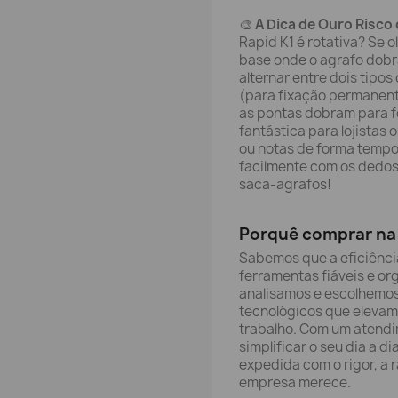
🎨
A Dica de Ouro Risco 
Rapid K1 é rotativa? Se 
base onde o agrafo dobr
alternar entre dois tipo
(para fixação permanent
as pontas dobram para f
fantástica para lojistas 
ou notas de forma tempo
facilmente com os dedos
saca-agrafos!
Porquê comprar na 
Sabemos que a eficiênci
ferramentas fiáveis e org
analisamos e escolhemo
tecnológicos que elevam
trabalho. Com um atend
simplificar o seu dia a 
expedida com o rigor, a 
empresa merece.