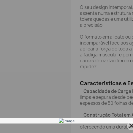
O seu design intemporal, l
assenta numa estrutura
tolera quedas e uma uti
a precisão.
O formato em alicate o
incomparável face aos a
aplicar a força de toda 
a fadiga muscular e perm
caixas de cartão fino ou
rapidez.
Características e E
Capacidade de Carga I
limpa e segura desde pe
espessos de 50 folhas d
Construção Total em 
internos fabricados em a
oferecendo uma durabili