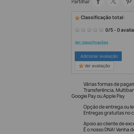
Partilhar
Classificação total
:
0
/
5
-
0
avali
Ver classificações
Adicionar avaliação
Ver avaliação
Várias formas de paga
Transferência, Multiba
Google Pay ou Apple Pay
Opção de entrega ou l
Entregas gratuitas no c
Apoio ao cliente de exc
É o nosso DNA! Venha de