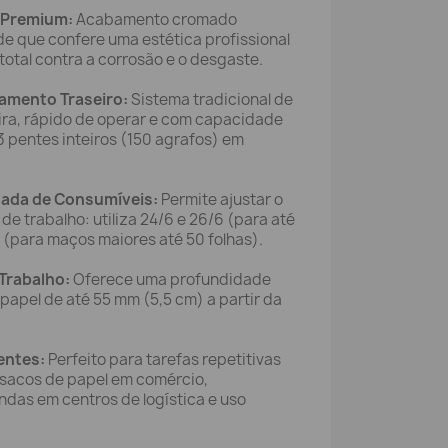
 Premium:
Acabamento cromado
ade que confere uma estética profissional
total contra a corrosão e o desgaste.
amento Traseiro:
Sistema tradicional de
ira, rápido de operar e com capacidade
 3 pentes inteiros (150 agrafos) em
gada de Consumíveis:
Permite ajustar o
de trabalho: utiliza 24/6 e 26/6 (para até
8 (para maços maiores até 50 folhas).
Trabalho:
Oferece uma profundidade
 papel de até 55 mm (5,5 cm) a partir da
entes:
Perfeito para tarefas repetitivas
sacos de papel em comércio,
as em centros de logística e uso