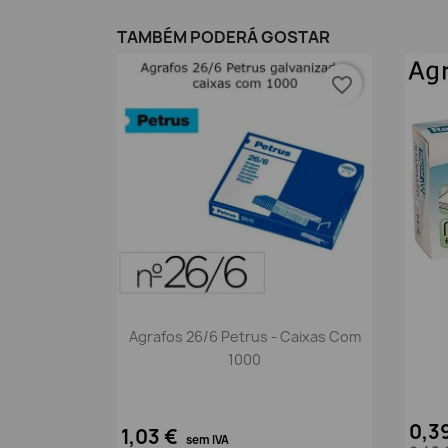
TAMBÉM PODERÁ GOSTAR
favorite_border
Vista rápida

Agrafos 26/6 Petrus - Caixas Com
1000
0,3
1,03 €
sem IVA