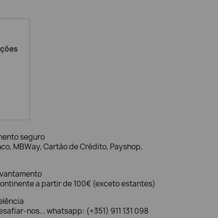
ações
mento seguro
nco, MBWay, Cartão de Crédito, Payshop,
evantamento
ontinente a partir de 100€ (exceto estantes)
elência
safiar-nos... whatsapp: (+351) 911 131 098