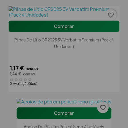
favorite_border
Comprar
Pilhas De Lítio CR2025 3V Verbatim Premium (Pack 4
Unidades)
1,17 €
sem IVA
1,44 €
com IVA
0 Avaliação(ões)
favorite_border
Comprar
Apoios De Pés Em Poliestireno Ajustáveis