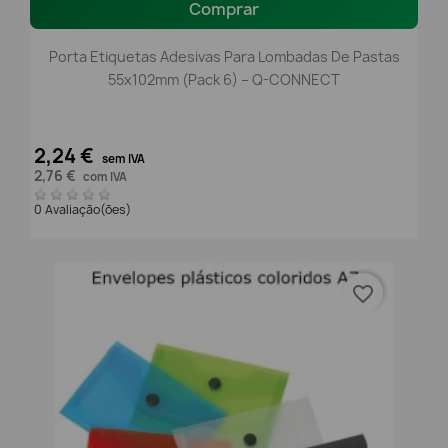
Comprar
Porta Etiquetas Adesivas Para Lombadas De Pastas
55x102mm (Pack 6) – Q-CONNECT
2,24 €
sem IVA
2,76 €
com IVA
0 Avaliação(ões)
favorite_border