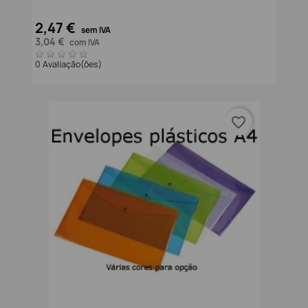
2,47 €
sem IVA
3,04 €
com IVA
0 Avaliação(ões)
favorite_border