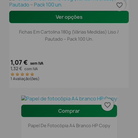
favorite_border
Ver opções
Fichas Em Cartolina 180g (Várias Medidas) Liso /
Pautado – Pack 100 Un.
1,07 €
sem IVA
1,32 €
com IVA
1 Avaliação(ões)
favorite_border
Comprar
Papel De Fotocópia A4 Branco HP Copy