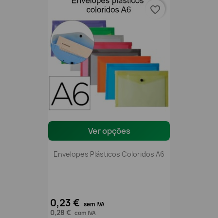
favorite_border
Ver opções
Envelopes Plásticos Coloridos A6
0,23 €
sem IVA
0,28 €
com IVA