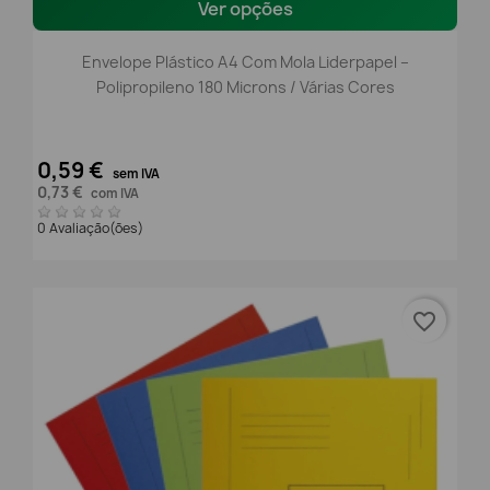
Ver opções
Envelope Plástico A4 Com Mola Liderpapel –
Polipropileno 180 Microns / Várias Cores
0,59 €
sem IVA
0,73 €
com IVA
0 Avaliação(ões)
favorite_border