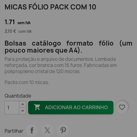
MICAS FÓLIO PACK COM 10
1.71
sem IVA
2,10 €
com IVA
Bolsas catálogo formato fólio (um
pouco maiores que A4).
Para proteção e arquivo de documentos. Lombada
reforçada, cor branca com 16 furos. Fabricadas em
polipropileno cristal de 120 micras.
Packs com 10 micas.
Quantidade

favorite_border
ADICIONAR AO CARRINHO
Partilhar