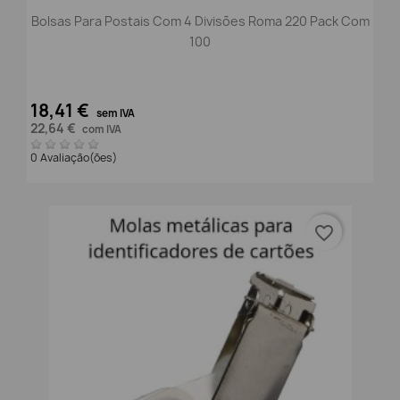
Bolsas Para Postais Com 4 Divisões Roma 220 Pack Com
100
18,41 €
sem IVA
22,64 €
com IVA
0 Avaliação(ões)
favorite_border