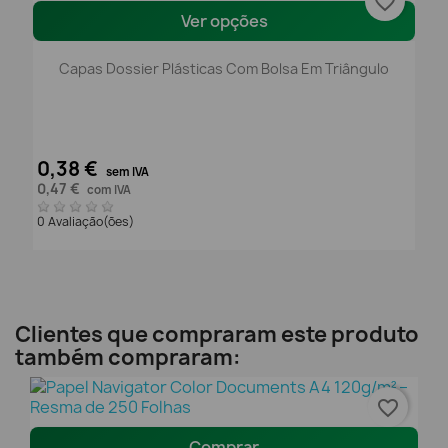
favorite_border
Ver opções
Capas Dossier Plásticas Com Bolsa Em Triângulo
0,38 €
sem IVA
0,47 €
com IVA
0 Avaliação(ões)
Clientes que compraram este produto
também compraram:
favorite_border
Comprar