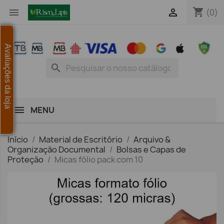
shopping_cart


(0)
Avaliações da loja
search
MENU
Início
Material de Escritório
Arquivo &
Organização Documental
Bolsas e Capas de
Proteção
Micas fólio pack com 10