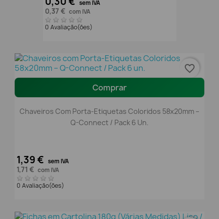
0,30 €
sem IVA
0,37 €
com IVA
0 Avaliação(ões)
favorite_border
Comprar
Chaveiros Com Porta-Etiquetas Coloridos 58x20mm –
Q-Connect / Pack 6 Un.
1,39 €
sem IVA
1,71 €
com IVA
0 Avaliação(ões)