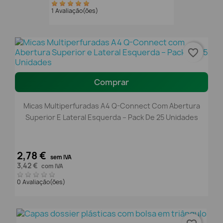
1 Avaliação(ões)
favorite_border
Comprar
Micas Multiperfuradas A4 Q-Connect Com Abertura
Superior E Lateral Esquerda – Pack De 25 Unidades
2,78 €
sem IVA
3,42 €
com IVA
0 Avaliação(ões)