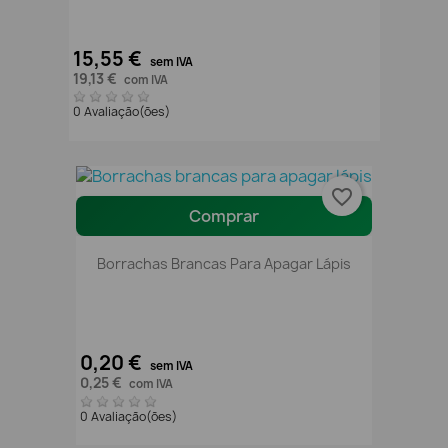
15,55 €
sem IVA
19,13 €
com IVA
0 Avaliação(ões)
favorite_border
Comprar
Borrachas Brancas Para Apagar Lápis
0,20 €
sem IVA
0,25 €
com IVA
0 Avaliação(ões)