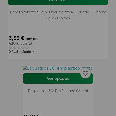
Papel Navigator Color Documents A4 120g/m² – Resma
De 250 Folhas
3,33 €
sem IVA
4,10 €
com IVA
0 Avaliação(ões)
favorite_border
Ver opções
Esquadros 60º Em Plástico Cristal