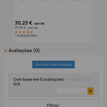
30,23 €
sem IVA
37,18 €
com IVA
1 Avaliação(ões)
Avaliações
(0)
Escrever uma avaliação
Com base em
0
avaliações
-
0
/
5
Filtrar: