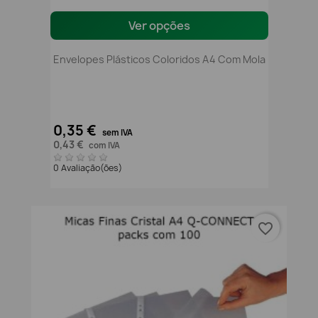
Ver opções
Envelopes Plásticos Coloridos A4 Com Mola
0,35 €
sem IVA
0,43 €
com IVA
0 Avaliação(ões)
favorite_border