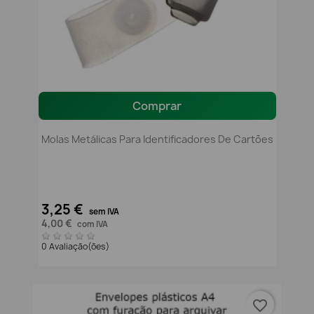
Comprar
Molas Metálicas Para Identificadores De Cartões
3,25 €
sem IVA
4,00 €
com IVA
0 Avaliação(ões)
favorite_border