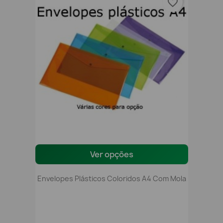
favorite_border
Ver opções
Envelopes Plásticos Coloridos A4 Com Mola