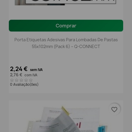
Comprar
Porta Etiquetas Adesivas Para Lombadas De Pastas
55x102mm (Pack 6) – Q-CONNECT
2,24 €
sem IVA
2,76 €
com IVA
0 Avaliação(ões)
favorite_border