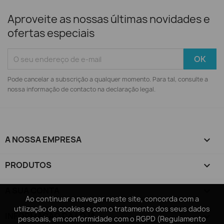
Aproveite as nossas últimas novidades e
ofertas especiais
Pode cancelar a subscrição a qualquer momento. Para tal, consulte a
nossa informação de contacto na declaração legal.
A NOSSA EMPRESA

PRODUTOS

A SUA CONTA

Ao continuar a navegar neste site, concorda com a
Ao continuar a navegar neste site, concorda com a
utilização de cookies e com o tratamento dos seus dados
utilização de cookies e com o tratamento dos seus dados
INFORMAÇÃO DA LOJA
keyboard_arrow_down
pessoais, em conformidade com o RGPD (Regulamento
pessoais, em conformidade com o RGPD (Regulamento