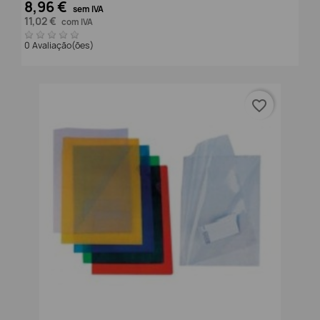
8,96 €
sem IVA
11,02 €
com IVA
0 Avaliação(ões)
favorite_border