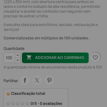
(220 x 350 mm) com abertura central para ambos os
lados e contorno soldado de alta resistência, permitindo
visualizar e aceder ao conteúdo num segundo sem
precisar de extrair a folha.
A escolha ideal para escritórios, escolas, restauração e
serviços!
Comercializadas em múltiplos de 100 unidades.
Quantidade

favorite_border
ADICIONAR AO CARRINHO
A quantidade mínima de encomenda deste produto é 100.
Partilhar
Classificação total
:
0
/
5
-
0
avaliações