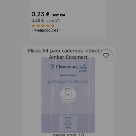
0,23 €
sem IVA
0,28 €
com IVA
1 Avaliação(ões)
favorite_border