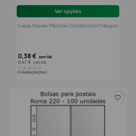
Ver opções
Capas Dossier Plásticas Com Bolsa Em Triângulo
0,38 €
sem IVA
0,47 €
com IVA
0 Avaliação(ões)
favorite_border