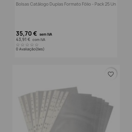
Bolsas Catálogo Duplas Formato Fólio - Pack 25 Un
35,70 €
sem IVA
43,91 €
com IVA
0 Avaliação(ões)
favorite_border