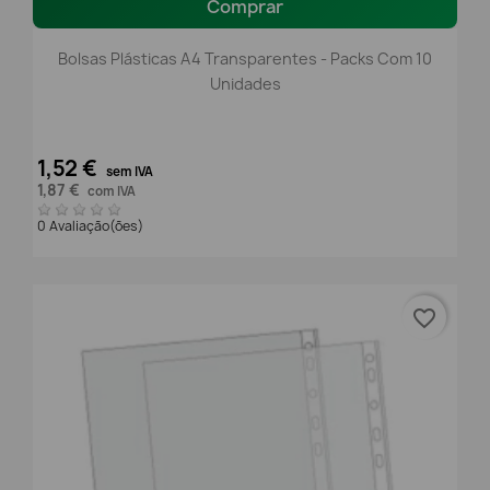
Comprar
Bolsas Plásticas A4 Transparentes - Packs Com 10
Unidades
1,52 €
sem IVA
1,87 €
com IVA
0 Avaliação(ões)
favorite_border