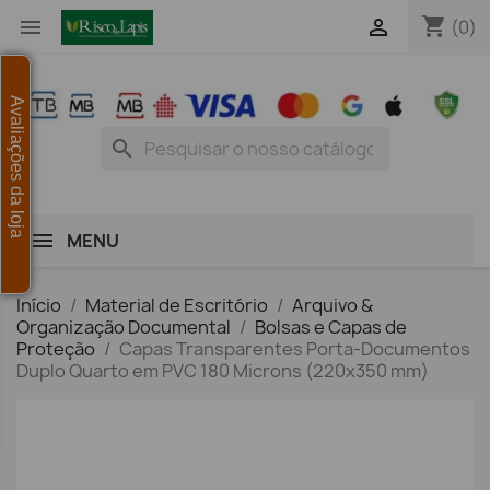
shopping_cart


(0)
Avaliações da loja
search
MENU
Início
Material de Escritório
Arquivo &
Organização Documental
Bolsas e Capas de
Proteção
Capas Transparentes Porta-Documentos
Duplo Quarto em PVC 180 Microns (220x350 mm)