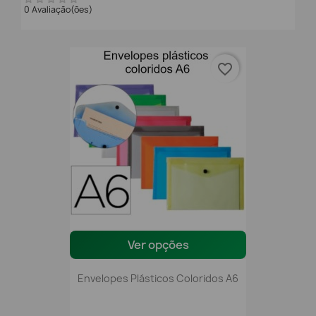
0 Avaliação(ões)
favorite_border
Ver opções
Envelopes Plásticos Coloridos A6