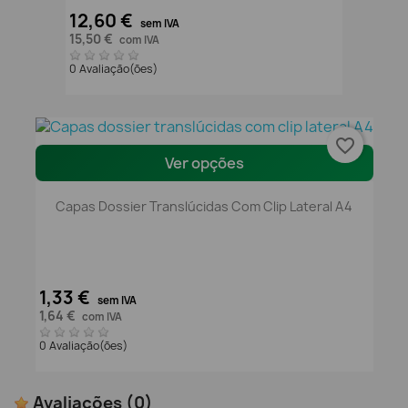
12,60 €
sem IVA
15,50 €
com IVA
0 Avaliação(ões)
favorite_border
Ver opções
Capas Dossier Translúcidas Com Clip Lateral A4
1,33 €
sem IVA
1,64 €
com IVA
0 Avaliação(ões)
Avaliações
(0)