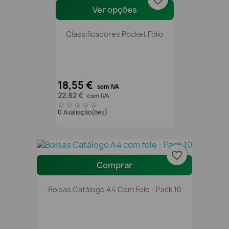
favorite_border
Ver opções
Classificadores Pocket Fólio
18,55 €
sem IVA
22,82 €
com IVA
0 Avaliação(ões)
favorite_border
Comprar
Bolsas Catálogo A4 Com Fole - Pack 10