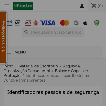
shopping_cart


(0)
Avaliações da loja
search
MENU
Início
Material de Escritório
Arquivo &
Organização Documental
Bolsas e Capas de
Proteção
Identificadores pessoais 85x54mm
Durable transparentes