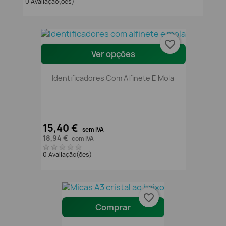
0 Avaliação(ões)
favorite_border
Ver opções
Identificadores Com Alfinete E Mola
15,40 €
sem IVA
18,94 €
com IVA
0 Avaliação(ões)
favorite_border
Comprar