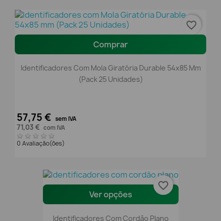
favorite_border
Comprar
Identificadores Com Mola Giratória Durable 54x85 Mm
(Pack 25 Unidades)
57,75 €
sem IVA
71,03 €
com IVA
0 Avaliação(ões)
favorite_border
Ver opções
Identificadores Com Cordão Plano