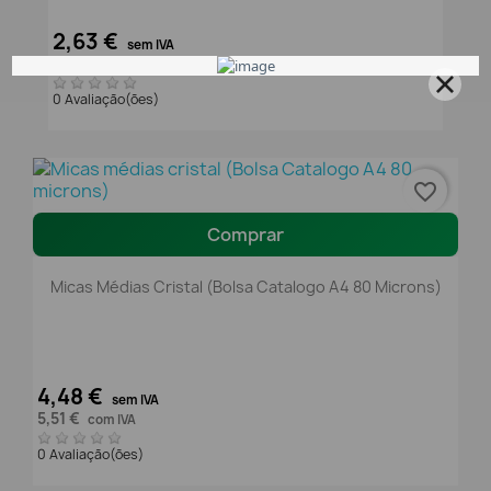
2,63 €
sem IVA
3,23 €
com IVA
0 Avaliação(ões)
favorite_border
Comprar
Micas Médias Cristal (Bolsa Catalogo A4 80 Microns)
4,48 €
sem IVA
5,51 €
com IVA
0 Avaliação(ões)