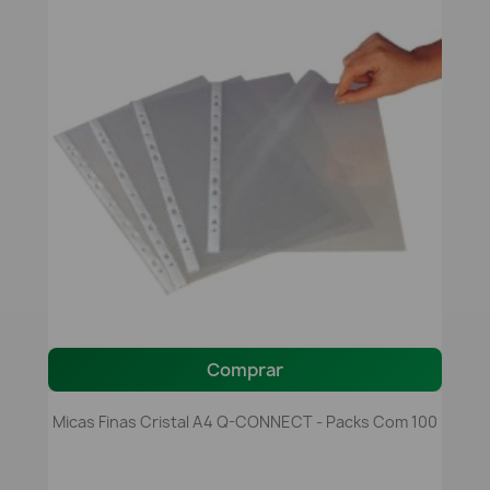
Comprar
Micas Finas Cristal A4 Q-CONNECT - Packs Com 100