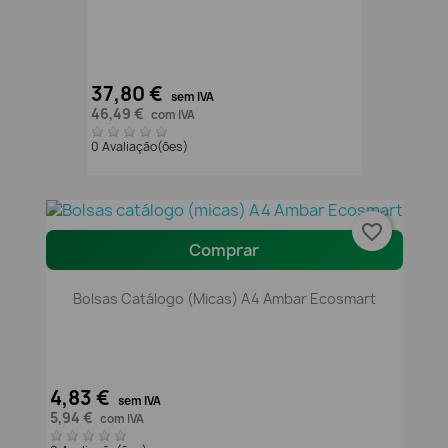
37,80 €
sem IVA
46,49 €
com IVA
0 Avaliação(ões)
favorite_border
Comprar
Bolsas Catálogo (micas) A4 Ambar Ecosmart
4,83 €
sem IVA
5,94 €
com IVA