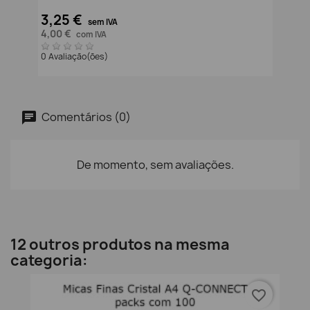
3,25 €
sem IVA
4,00 €
com IVA
0 Avaliação(ões)
Comentários (0)
De momento, sem avaliações.
12 outros produtos na mesma
categoria:
favorite_border