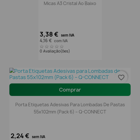
Micas A3 Cristal Ao Baixo
3,38 €
sem IVA
4,16 €
com IVA
0 Avaliação(ões)
favorite_border
Comprar
Porta Etiquetas Adesivas Para Lombadas De Pastas
55x102mm (Pack 6) – Q-CONNECT
2,24 €
sem IVA