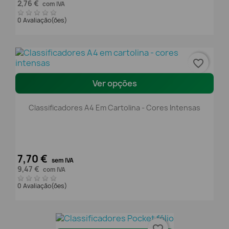
2,76 €
com IVA
0 Avaliação(ões)
favorite_border
Ver opções
Classificadores A4 Em Cartolina - Cores Intensas
7,70 €
sem IVA
9,47 €
com IVA
0 Avaliação(ões)