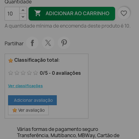
Quantidade

favorite_border
ADICIONAR AO CARRINHO
A quantidade mínima de encomenda deste produto é 10.
Partilhar
Classificação total
:
0
/
5
-
0
avaliações
Ver classificações
Adicionar avaliação
Ver avaliação
Várias formas de pagamento seguro
Transferência, Multibanco, MBWay, Cartão de