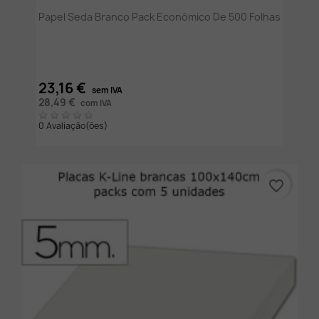
Papel Seda Branco Pack Económico De 500 Folhas
23,16 €
sem IVA
28,49 €
com IVA
0 Avaliação(ões)
favorite_border