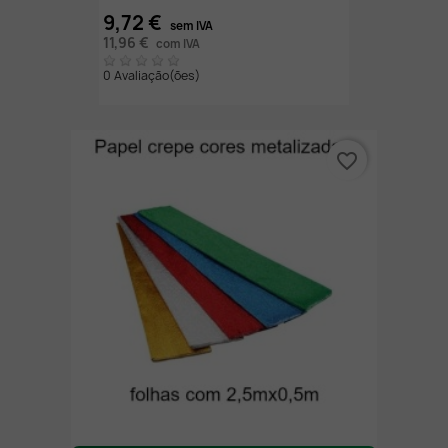
9,72 €
sem IVA
11,96 €
com IVA
0 Avaliação(ões)
favorite_border