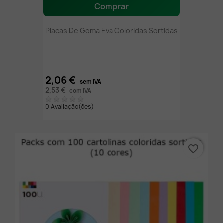
Comprar
Placas De Goma Eva Coloridas Sortidas
2,06 €
sem IVA
2,53 €
com IVA
0 Avaliação(ões)
favorite_border