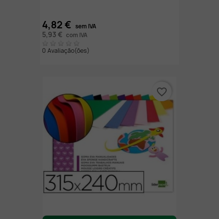
4,82 €
sem IVA
5,93 €
com IVA
0 Avaliação(ões)
favorite_border