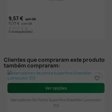
9,57 €
sem IVA
11,77 €
com IVA
0 Avaliação(ões)
Clientes que compraram este produto
também compraram:
favorite_border
Ver opções
Marcadores De Ponta Superfina Staedtler Lumocolor
313