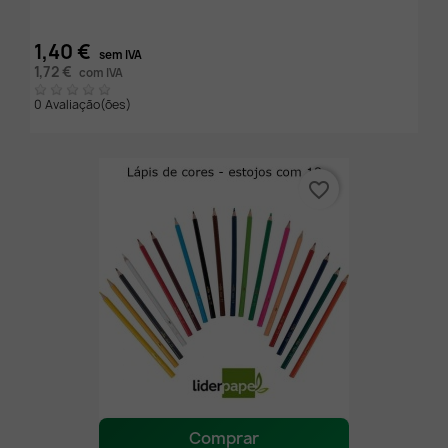
1,40 €
sem IVA
1,72 €
com IVA
0 Avaliação(ões)
favorite_border
Comprar