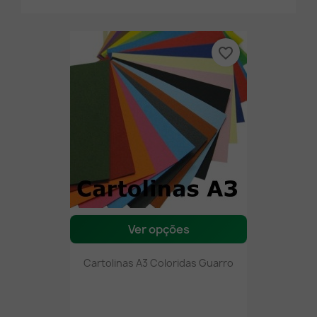
favorite_border
Ver opções
Cartolinas A3 Coloridas Guarro