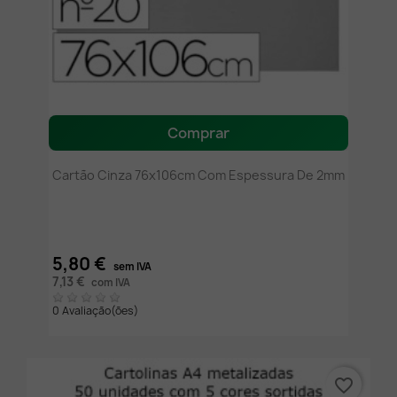
Comprar
Cartão Cinza 76x106cm Com Espessura De 2mm
5,80 €
sem IVA
7,13 €
com IVA
0 Avaliação(ões)
favorite_border