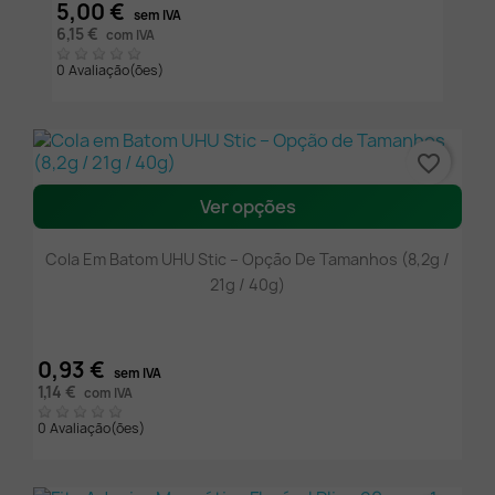
5,00 €
sem IVA
6,15 €
com IVA
0 Avaliação(ões)
favorite_border
Ver opções
Cola Em Batom UHU Stic – Opção De Tamanhos (8,2g /
21g / 40g)
0,93 €
sem IVA
1,14 €
com IVA
0 Avaliação(ões)