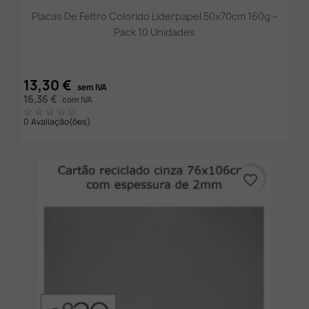
Placas De Feltro Colorido Liderpapel 50x70cm 160g –
Pack 10 Unidades
13,30 €
sem IVA
16,36 €
com IVA
0 Avaliação(ões)
favorite_border