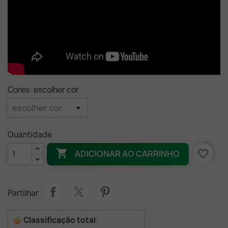
Cores: escolher cor
Quantidade

favorite_border
ADICIONAR AO CARRINHO
Partilhar
Classificação total
: