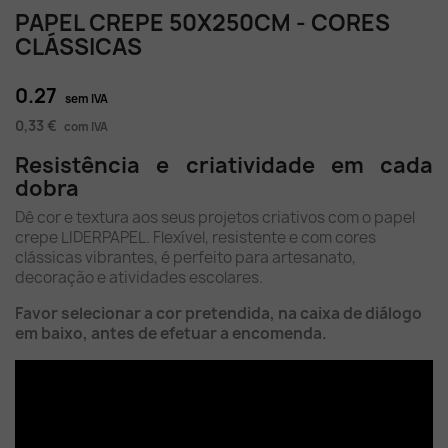
PAPEL CREPE 50X250CM - CORES
CLÁSSICAS
0.27
sem IVA
0,33 €
com IVA
Resistência e criatividade em cada
dobra
Dê cor e textura aos seus projetos criativos com o papel
crepe LIDERPAPEL. Flexível, resistente e com cores
clássicas vibrantes, é perfeito para artesanato,
decoração e atividades escolares.
Favor selecionar a cor pretendida, na caixa de diálogo
em baixo, antes de efetuar a encomenda.