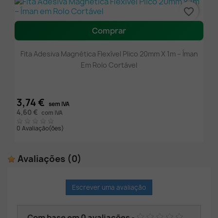
favorite_border
Comprar
Fita Adesiva Magnética Flexível Plico 20mm X 1m – Íman
Em Rolo Cortável
3,74 €
sem IVA
4,60 €
com IVA
0 Avaliação(ões)
Avaliações
(0)
Escrever uma avaliação
Com base em
0
avaliações
-