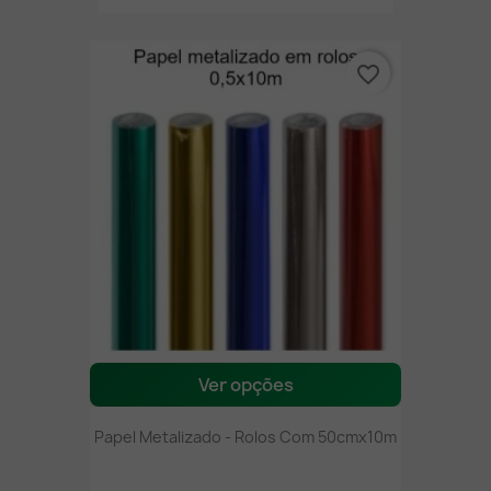
favorite_border
Ver opções
Papel Metalizado - Rolos Com 50cmx10m