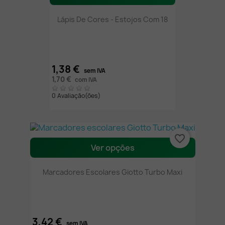
Lápis De Cores - Estojos Com 18
1,38 €
sem IVA
1,70 €
com IVA
0 Avaliação(ões)
favorite_border
Ver opções
Marcadores Escolares Giotto Turbo Maxi
3,42 €
sem IVA