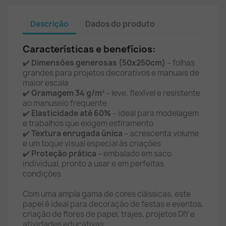
Descrição
Dados do produto
Características e benefícios:
✔️
Dimensões generosas (50x250cm)
– folhas
grandes para projetos decorativos e manuais de
maior escala
✔️
Gramagem 34 g/m²
– leve, flexível e resistente
ao manuseio frequente
✔️
Elasticidade até 60%
– ideal para modelagem
e trabalhos que exigem estiramento
✔️
Textura enrugada única
– acrescenta volume
e um toque visual especial às criações
✔️
Proteção prática
– embalado em saco
individual, pronto a usar e em perfeitas
condições
Com uma ampla gama de cores clássicas, este
papel é ideal para decoração de festas e eventos,
criação de flores de papel, trajes, projetos DIY e
atividades educativas.