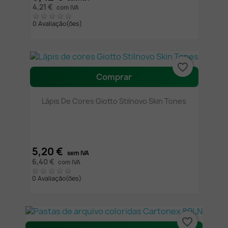
4,21 €
com IVA
0 Avaliação(ões)
favorite_border
Comprar
Lápis De Cores Giotto Stilnovo Skin Tones
5,20 €
sem IVA
6,40 €
com IVA
0 Avaliação(ões)
favorite_border