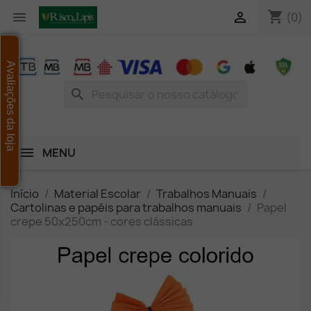
shopping_cart


(0)
Avaliações da loja
search
MENU
Início
Material Escolar
Trabalhos Manuais
Cartolinas e papéis para trabalhos manuais
Papel
crepe 50x250cm - cores clássicas