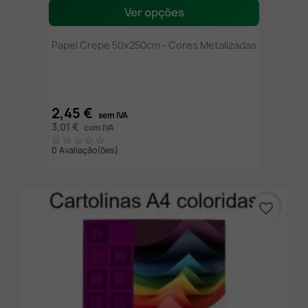
Ver opções
Papel Crepe 50x250cm - Cores Metalizadas
2,45 €
sem IVA
3,01 €
com IVA
0 Avaliação(ões)
favorite_border