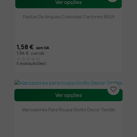
Ver opções
Pastas De Arquivo Coloridas Cartonex 80LN
1,58 €
sem IVA
1,94 €
com IVA
0 Avaliação(ões)
favorite_border
Ver opções
Marcadores Para Roupa Giotto Decor Textile