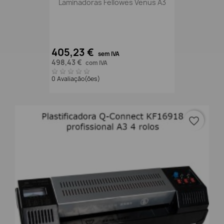
Laminadoras Fellowes Venus A3
405,23 €
sem IVA
498,43 €
com IVA
0 Avaliação(ões)
favorite_border