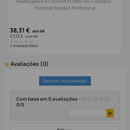
Plastificadora Q-Connect KF19061 A4 Compacta –
Proteção Rápida E Profissional
38,31 €
sem IVA
47,12 €
com IVA
0 Avaliação(ões)
Avaliações
(0)
Escrever uma avaliação
Com base em
0
avaliações
-
0
/
5