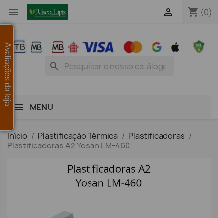
shopping_cart


(0)
Avaliações da loja
search
MENU
Início
Plastificação Térmica
Plastificadoras
Plastificadoras A2 Yosan LM-460