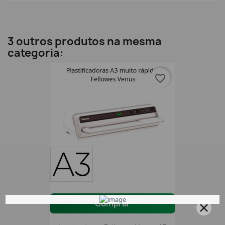
3 outros produtos na mesma
categoria:
favorite_border
Comprar