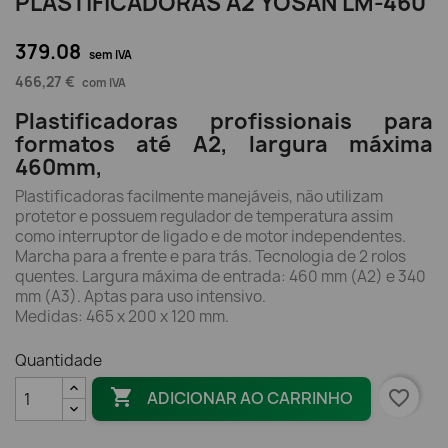
PLASTIFICADORAS A2 YOSAN LM-460
379.08
sem IVA
466,27 €
com IVA
Plastificadoras profissionais para
formatos até A2, largura máxima
460mm,
Plastificadoras facilmente manejáveis, não utilizam
protetor e possuem regulador de temperatura assim
como interruptor de ligado e de motor independentes.
Marcha para a frente e para trás. Tecnologia de 2 rolos
quentes. Largura máxima de entrada: 460 mm (A2) e 340
mm (A3). Aptas para uso intensivo.
Medidas: 465 x 200 x 120 mm.
Quantidade

favorite_border
ADICIONAR AO CARRINHO