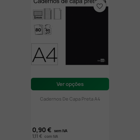
favorite_border
Ver opções
Cadernos De Capa Preta A4
0,90 €
sem IVA
1,11 €
com IVA