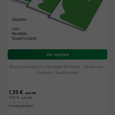
Ver opções
Blocos De Notas A4 Liderpapel 80 Folhas – Opção Liso /
Pautado / Quadriculado
1,35 €
sem IVA
1,66 €
com IVA
0 Avaliação(ões)