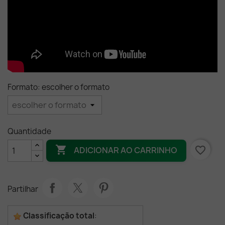
Formato: escolher o formato
Quantidade

favorite_border
ADICIONAR AO CARRINHO
Partilhar
Classificação total
: