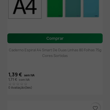
Comprar
Caderno Espiral A4 Smart De Duas Linhas 80 Folhas 75g
Cores Sortidas
1,39 €
sem IVA
1,71 €
com IVA
0 Avaliação(ões)
favorite_border