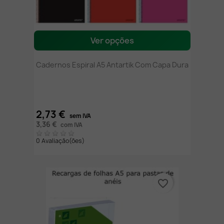
Ver opções
Cadernos Espiral A5 Antartik Com Capa Dura
2,73 €
sem IVA
3,36 €
com IVA
0 Avaliação(ões)
favorite_border