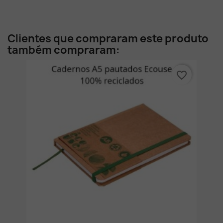
Clientes que compraram este produto
também compraram:
favorite_border