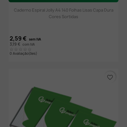
Caderno Espiral Jolly A4 140 Folhas Lisas Capa Dura
Cores Sortidas
2,59 €
sem IVA
3,19 €
com IVA
0 Avaliação(ões)
favorite_border