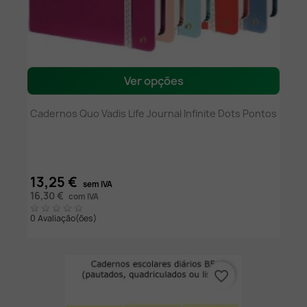
Ver opções
Cadernos Quo Vadis Life Journal Infinite Dots Pontos
13,25 €
sem IVA
16,30 €
com IVA
0 Avaliação(ões)
favorite_border