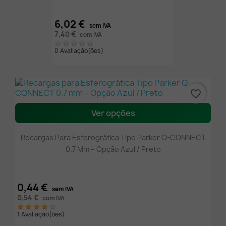
6,02 €
sem IVA
7,40 €
com IVA
0 Avaliação(ões)
favorite_border
Ver opções
Recargas Para Esferográfica Tipo Parker Q-CONNECT
0.7 Mm – Opção Azul / Preto
0,44 €
sem IVA
0,54 €
com IVA
1 Avaliação(ões)