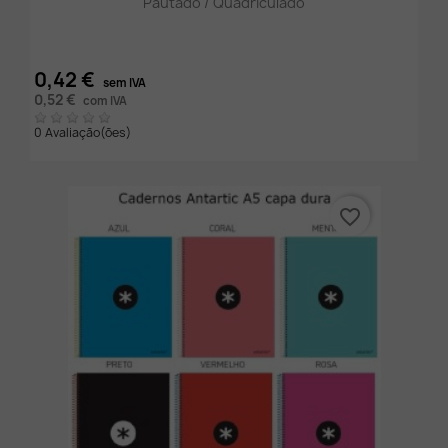
Pautado / Quadriculado
0,42 €
sem IVA
0,52 €
com IVA
0 Avaliação(ões)
favorite_border