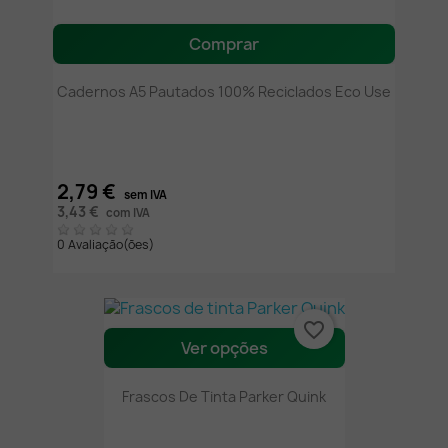
Comprar
Cadernos A5 Pautados 100% Reciclados Eco Use
2,79 €
sem IVA
3,43 €
com IVA
0 Avaliação(ões)
favorite_border
Ver opções
Frascos De Tinta Parker Quink