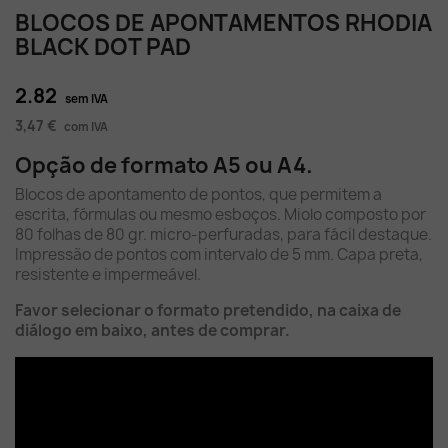
BLOCOS DE APONTAMENTOS RHODIA
BLACK DOT PAD
2.82
sem IVA
3,47 €
com IVA
Opção de formato A5 ou A4.
Blocos de apontamento de pontos, que permitem a
escrita, fórmulas ou mesmo esboços. Miolo composto por
80 folhas de 80 gr. micro-perfuradas, para fácil destaque.
Impressão de pontos com intervalo de 5 mm. Capa preta,
resistente e impermeável.
Favor selecionar o formato pretendido, na caixa de
diálogo em baixo, antes de comprar.