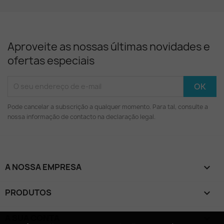
Aproveite as nossas últimas novidades e
ofertas especiais
Pode cancelar a subscrição a qualquer momento. Para tal, consulte a
nossa informação de contacto na declaração legal.
A NOSSA EMPRESA

PRODUTOS

A SUA CONTA
