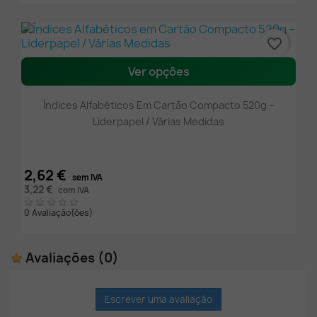
favorite_border
Ver opções
Índices Alfabéticos Em Cartão Compacto 520g –
Liderpapel / Várias Medidas
2,62 €
sem IVA
3,22 €
com IVA
0 Avaliação(ões)
Avaliações
(0)
Escrever uma avaliação