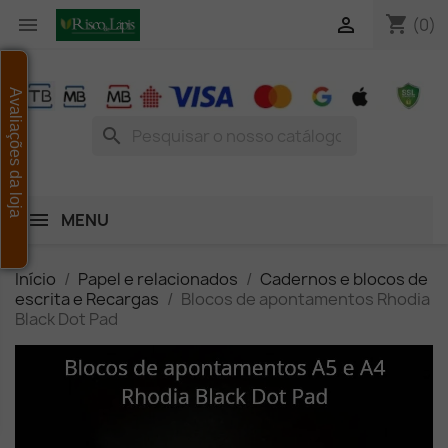
shopping_cart


(0)
Avaliações da loja
search
MENU
Início
Papel e relacionados
Cadernos e blocos de
escrita e Recargas
Blocos de apontamentos Rhodia
Black Dot Pad