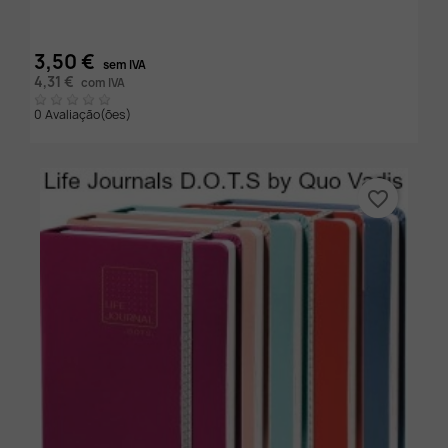
3,50 €
sem IVA
4,31 €
com IVA
0 Avaliação(ões)
favorite_border