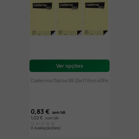
Ver opções
Cadernos Diários B5 25x17,6cm 40Fls
0,83 €
sem IVA
1,02 €
com IVA
0 Avaliação(ões)