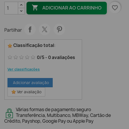

favorite_border
ADICIONAR AO CARRINHO
Partilhar
Classificação total
:
0
/
5
-
0
avaliações
Ver classificações
Adicionar avaliação
Ver avaliação
Várias formas de pagamento seguro
Transferência, Multibanco, MBWay, Cartão de
Crédito, Payshop, Google Pay ou Apple Pay