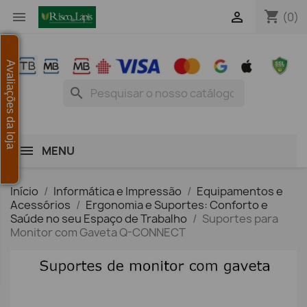
shopping_cart


(0)
Avaliações da loja
search
MENU
Início
Informática e Impressão
Equipamentos e
Acessórios
Ergonomia e Suportes: Conforto e
Saúde no seu Espaço de Trabalho
Suportes para
Monitor com Gaveta Q-CONNECT