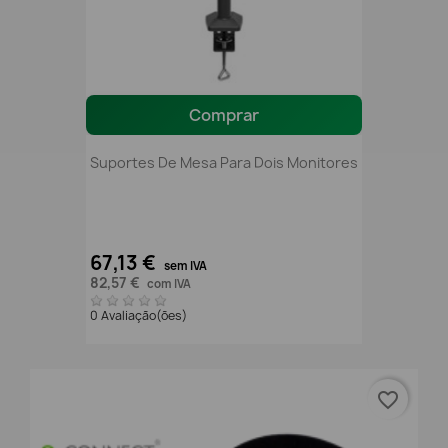
Comprar
Suportes De Mesa Para Dois Monitores
67,13 €
sem IVA
82,57 €
com IVA
0 Avaliação(ões)
favorite_border