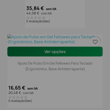
35,84 €
sem IVA
44,08 €
com IVA
0 Avaliação(ões)
favorite_border
Ver opções
Apoio De Pulso Em Gel Fellowes Para Teclado
(Ergonómico, Base Antiderrapante)
16,65 €
sem IVA
20,48 €
com IVA
0 Avaliação(ões)