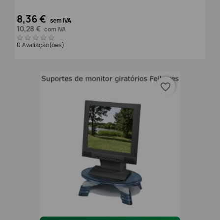
8,36 €
sem IVA
10,28 €
com IVA
0 Avaliação(ões)
favorite_border