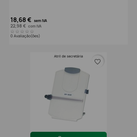
18,68 €
sem IVA
22,98 €
com IVA
0 Avaliação(ões)
favorite_border