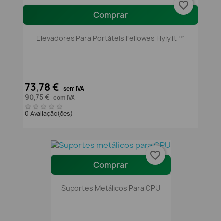
favorite_border
Comprar
Elevadores Para Portáteis Fellowes Hylyft ™
73,78 €
sem IVA
90,75 €
com IVA
0 Avaliação(ões)
favorite_border
Comprar
Suportes Metálicos Para CPU