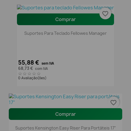
favorite_border
Comprar
Suportes Para Teclado Fellowes Manager
55,88 €
sem IVA
68,73 €
com IVA
0 Avaliação(ões)
favorite_border
Comprar
Suportes Kensington Easy Riser Para Portáteis 17"