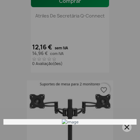
Comprar
Atriles De Secretária Q-Connect
12,16 €
sem IVA
14,96 €
com IVA
0 Avaliação(ões)
favorite_border