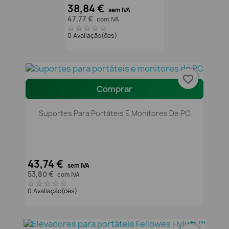
38,84 €
sem IVA
47,77 €
com IVA
0 Avaliação(ões)
favorite_border
Comprar
Suportes Para Portáteis E Monitores De PC
43,74 €
sem IVA
53,80 €
com IVA
0 Avaliação(ões)