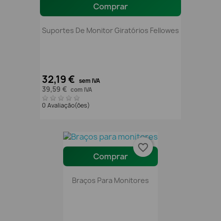
Comprar
Suportes De Monitor Giratórios Fellowes
32,19 €
sem IVA
39,59 €
com IVA
0 Avaliação(ões)
favorite_border
Comprar
Braços Para Monitores