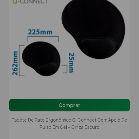
Comprar
Tapete De Rato Ergonómico Q-Connect Com Apoio De
Pulso Em Gel – Cinza Escuro