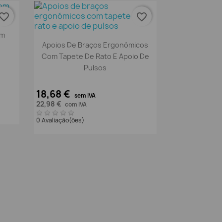
vorite_border
favorite_border
om
Vista rápida

Apoios De Braços Ergonómicos
Com Tapete De Rato E Apoio De
Pulsos
18,68 €
sem IVA
22,98 €
com IVA
0 Avaliação(ões)