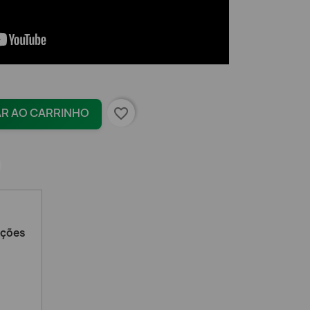
favorite_border
AR AO CARRINHO
ações