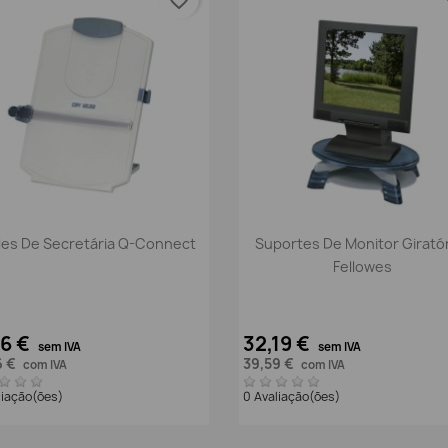
Vista rápida
Vista rápida


iles De Secretária Q-Connect
Suportes De Monitor Girató
Fellowes
16 €
32,19 €
sem IVA
sem IVA
6 €
39,59 €
com IVA
com IVA
liação(ões)
0 Avaliação(ões)