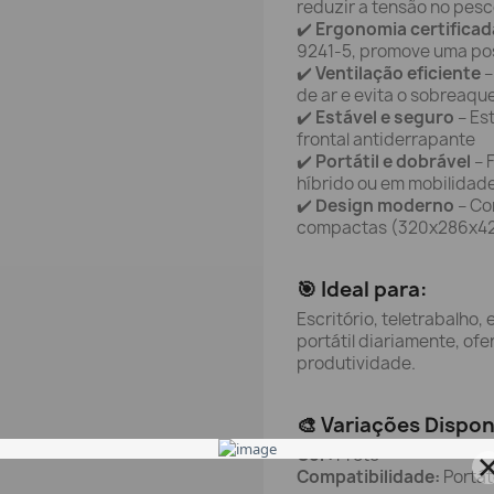
reduzir a tensão no pes
✔️
Ergonomia certificad
9241-5, promove uma po
✔️
Ventilação eficiente
–
de ar e evita o sobreaq
✔️
Estável e seguro
– Es
frontal antiderrapante
✔️
Portátil e dobrável
– F
híbrido ou em mobilidad
✔️
Design moderno
– Co
compactas (320x286x4
🎯 Ideal para:
Escritório, teletrabalho,
portátil diariamente, of
produtividade.
🎨 Variações Dispon
Cor:
Preto
Compatibilidade:
Portáte