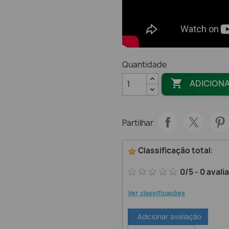
Quantidade

ADICION
Partilhar
Classificação total
:
0
/
5
-
0
avali
Ver classificações
Adicionar avaliação