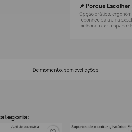
📌 Porque Escolher 
Opção prática, ergonómic
reconhecida a uma excele
melhorar o seu espaço de
De momento, sem avaliações.
ategoria:
favorite_border
fa