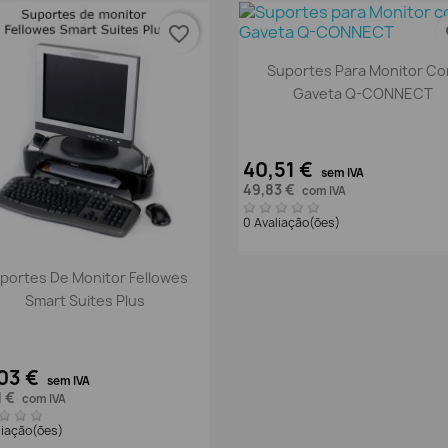
favorite_border
fa
Vista rápida

Suportes Para Monitor C
Gaveta Q-CONNECT
40,51 €
sem IVA
49,83 €
com IVA
0 Avaliação(ões)
Vista rápida

portes De Monitor Fellowes
Smart Suites Plus
03 €
sem IVA
1 €
com IVA
liação(ões)