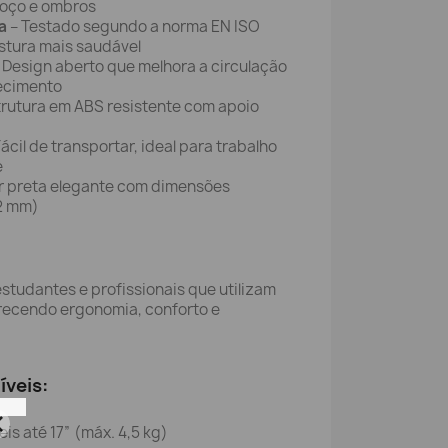
coço e ombros
a
– Testado segundo a norma EN ISO
stura mais saudável
 Design aberto que melhora a circulação
uecimento
trutura em ABS resistente com apoio
ácil de transportar, ideal para trabalho
e
r preta elegante com dimensões
2 mm)
 estudantes e profissionais que utilizam
erecendo ergonomia, conforto e
íveis:
is até 17” (máx. 4,5 kg)