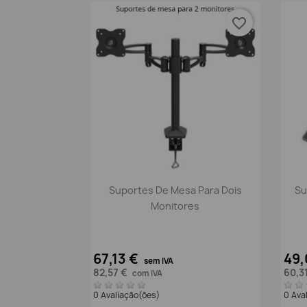
favorite_border
Vista rápida

Suportes De Mesa Para Dois
Su
Monitores
67,13 €
49,
sem IVA
82,57 €
60,3
com IVA
0 Avaliação(ões)
0 Ava