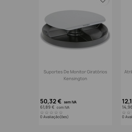
Vista rápida

Suportes De Monitor Giratórios
Atr
Kensington
50,32 €
12,
sem IVA
61,89 €
14,9
com IVA
0 Avaliação(ões)
0 Ava