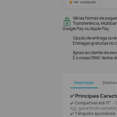
Ver avaliação
Várias formas de paga
Transferência, Multiba
Google Pay ou Apple Pay
Opção de entrega ou l
Entregas gratuitas no c
Apoio ao cliente de exc
É o nosso DNA! Venha de
Descrição
Dados 
✅ Principais Caract
✔️
Compatível até 17”
– 
kg), garantindo versatili
✔️
7 ângulos ajustáveis