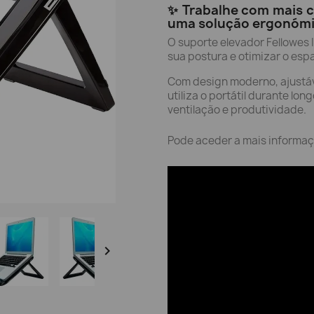
✨ Trabalhe com mais co
uma solução ergonómic
O suporte elevador Fellowes 
sua postura e otimizar o esp
Com design moderno, ajustáve
utiliza o portátil durante lo
ventilação e produtividade.
Pode aceder a mais informa
