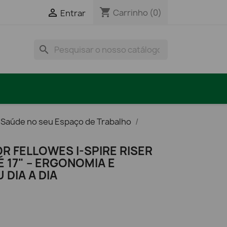
shopping_cart

Carrinho
(0)
Entrar
search
 Saúde no seu Espaço de Trabalho
R FELLOWES I-SPIRE RISER
É 17" – ERGONOMIA E
DIA A DIA