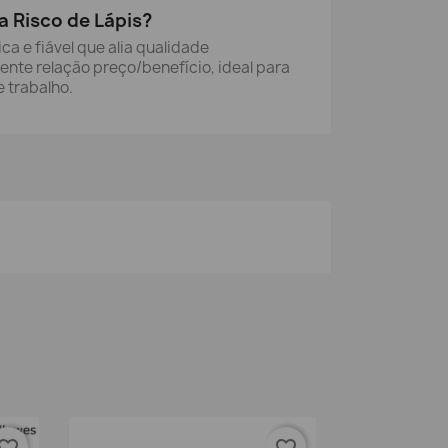
a Risco de Lápis?
a e fiável que alia qualidade
nte relação preço/benefício, ideal para
 trabalho.
vorite_border
favorite_border