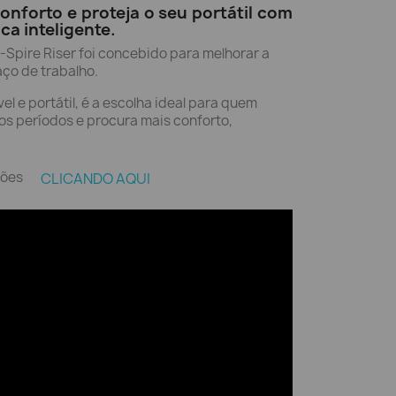
nforto e proteja o seu portátil com
a inteligente.
I-Spire Riser foi concebido para melhorar a
aço de trabalho.
l e portátil, é a escolha ideal para quem
ngos períodos e procura mais conforto,
ções
CLICANDO AQUI