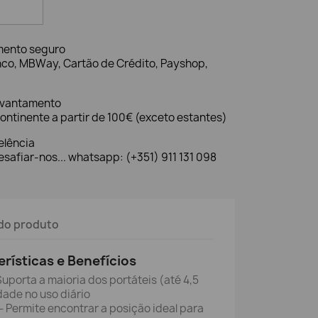
mento seguro
nco, MBWay, Cartão de Crédito, Payshop,
evantamento
ontinente a partir de 100€ (exceto estantes)
elência
safiar-nos... whatsapp: (+351) 911 131 098
do produto
erísticas e Benefícios
Suporta a maioria dos portáteis (até 4,5
dade no uso diário
– Permite encontrar a posição ideal para