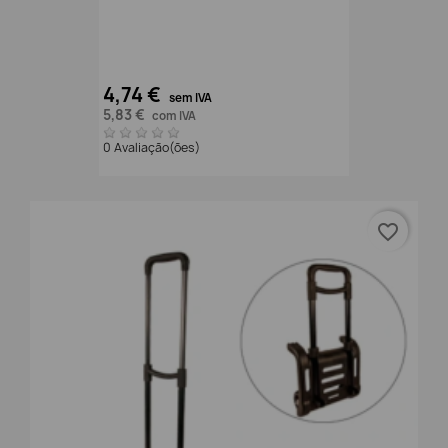
4,74 €
sem IVA
5,83 €
com IVA
0 Avaliação(ões)
favorite_border