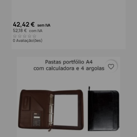
42,42 €
sem IVA
52,18 €
com IVA
0 Avaliação(ões)
favorite_border