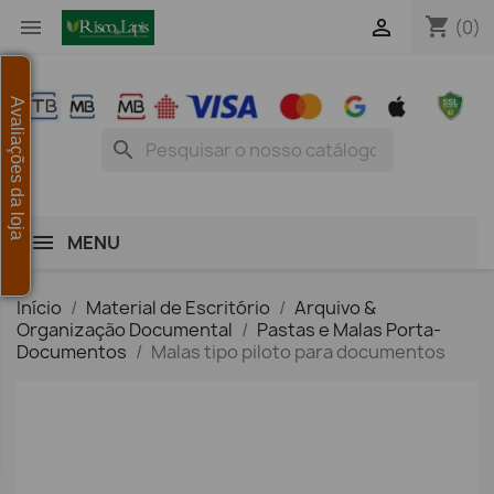
shopping_cart


(0)
Avaliações da loja
search
MENU
Início
Material de Escritório
Arquivo &
Organização Documental
Pastas e Malas Porta-
Documentos
Malas tipo piloto para documentos