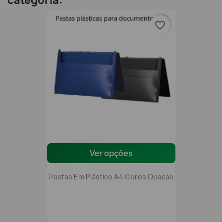
categoria:
favorite_border
Ver opções
Pastas Em Plástico A4 Cores Opacas