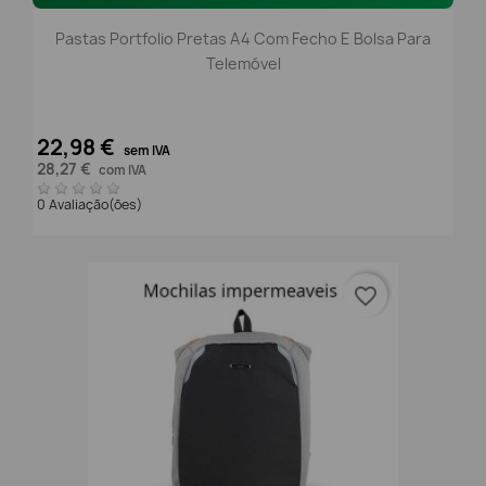
Pastas Portfolio Pretas A4 Com Fecho E Bolsa Para
Telemóvel
22,98 €
sem IVA
28,27 €
com IVA
0 Avaliação(ões)
favorite_border