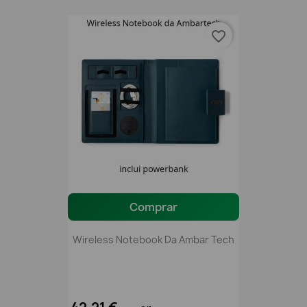
favorite_border
Comprar
Wireless Notebook Da Ambar Tech