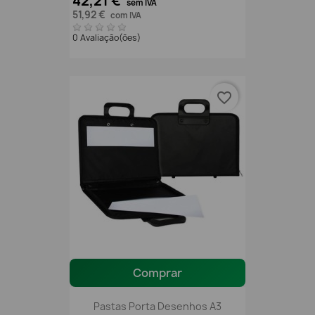
42,21 €
sem IVA
51,92 €
com IVA
0 Avaliação(ões)
favorite_border
Comprar
Pastas Porta Desenhos A3