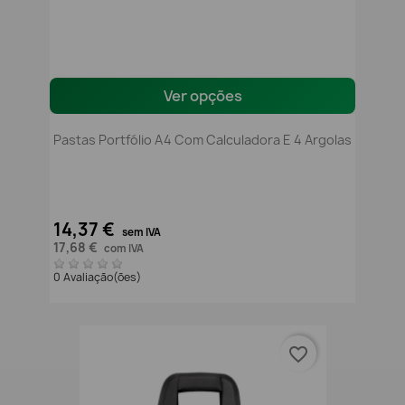
Ver opções
Pastas Portfólio A4 Com Calculadora E 4 Argolas
14,37 €
sem IVA
17,68 €
com IVA
0 Avaliação(ões)
favorite_border