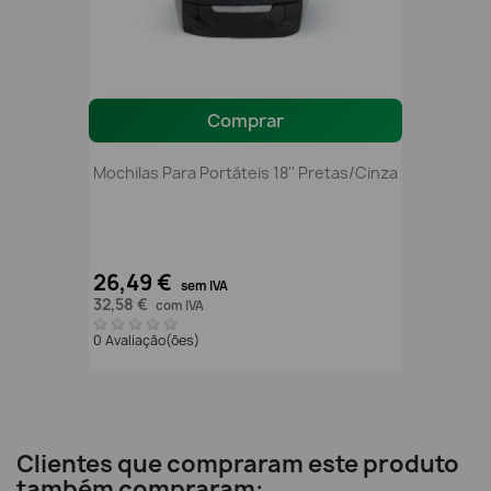
Comprar
Mochilas Para Portáteis 18'' Pretas/cinza
26,49 €
sem IVA
32,58 €
com IVA
0 Avaliação(ões)
Clientes que compraram este produto
também compraram: