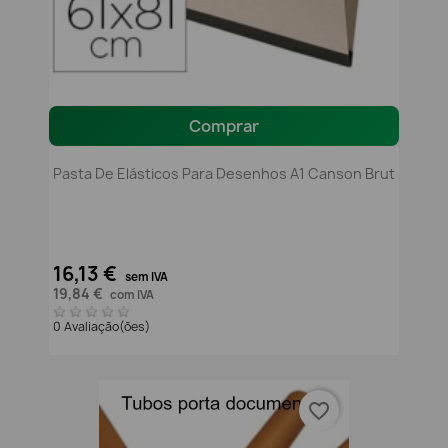
Comprar
Pasta De Elásticos Para Desenhos A1 Canson Brut
16,13 €
sem IVA
19,84 €
com IVA
0 Avaliação(ões)
favorite_border