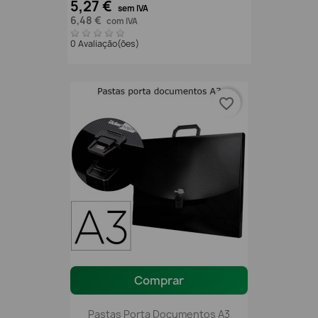
5,27 €
sem IVA
6,48 €
com IVA
0 Avaliação(ões)
favorite_border
Comprar
Pastas Porta Documentos A3