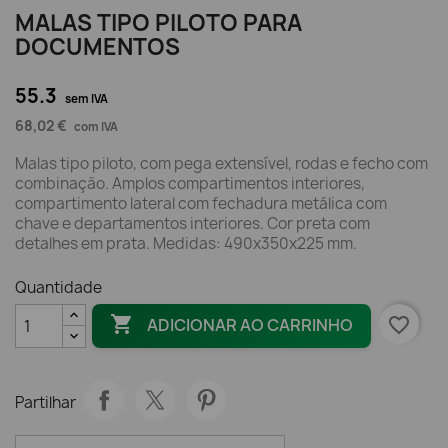
MALAS TIPO PILOTO PARA
DOCUMENTOS
55.3
sem IVA
68,02 €
com IVA
Malas tipo piloto, com pega extensível, rodas e fecho com
combinação. Amplos compartimentos interiores,
compartimento lateral com fechadura metálica com
chave e departamentos interiores. Cor preta com
detalhes em prata. Medidas: 490x350x225 mm.
Quantidade

favorite_border
ADICIONAR AO CARRINHO
Partilhar