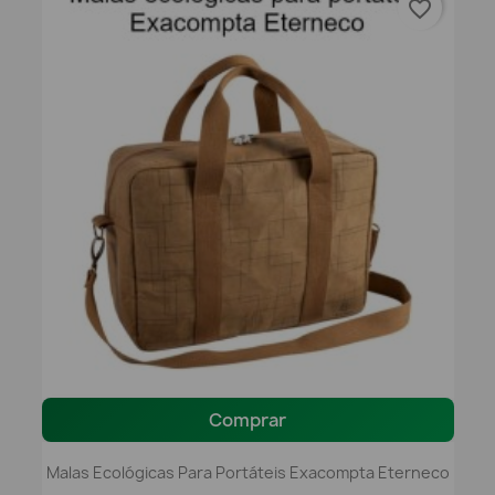
favorite_border
Comprar
Malas Ecológicas Para Portáteis Exacompta Eterneco