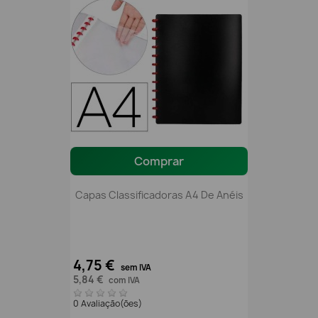
Comprar
Capas Classificadoras A4 De Anéis
4,75 €
sem IVA
5,84 €
com IVA
0 Avaliação(ões)