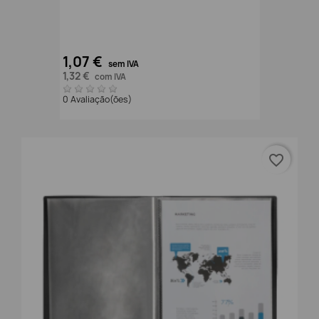
1,07 €
sem IVA
1,32 €
com IVA
0 Avaliação(ões)
favorite_border