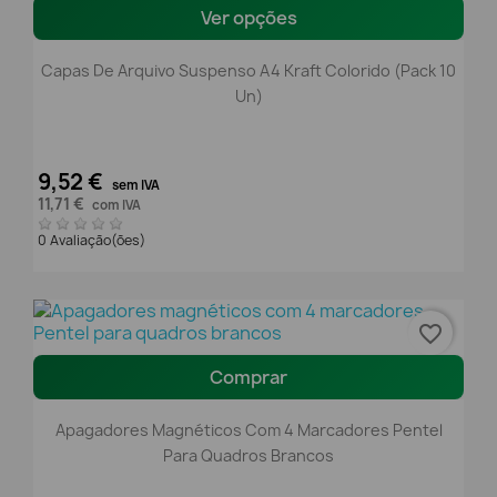
Ver opções
Capas De Arquivo Suspenso A4 Kraft Colorido (pack 10
Un)
9,52 €
sem IVA
11,71 €
com IVA
0 Avaliação(ões)
favorite_border
Comprar
Apagadores Magnéticos Com 4 Marcadores Pentel
Para Quadros Brancos