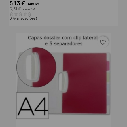
5,13 €
sem IVA
6,31 €
com IVA
0 Avaliação(ões)
favorite_border