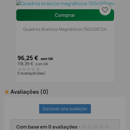
favorite_border
Comprar
Quadros Brancos Magnéticos 150x100 Cm
96,25 €
sem IVA
118,39 €
com IVA
0 Avaliação(ões)
Avaliações
(0)
Escrever uma avaliação
Com base em
0
avaliações
-