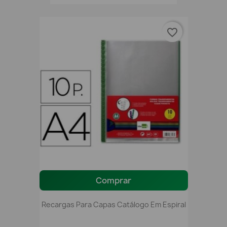
favorite_border
Comprar
Recargas Para Capas Catálogo Em Espiral