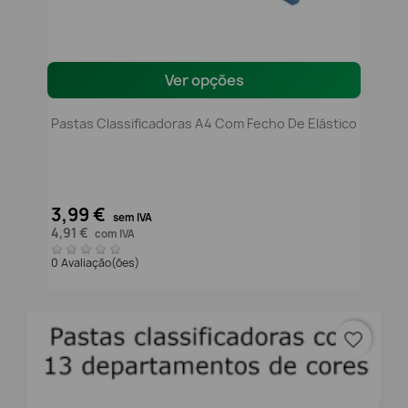
Ver opções
Pastas Classificadoras A4 Com Fecho De Elástico
3,99 €
sem IVA
4,91 €
com IVA
0 Avaliação(ões)
favorite_border