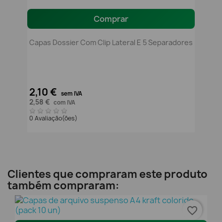
Comprar
Capas Dossier Com Clip Lateral E 5 Separadores
2,10 €
sem IVA
2,58 €
com IVA
0 Avaliação(ões)
Clientes que compraram este produto
também compraram:
favorite_border