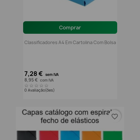
Comprar
Classificadores A4 Em Cartolina Com Bolsa
7,28 €
sem IVA
8,95 €
com IVA
0 Avaliação(ões)
favorite_border