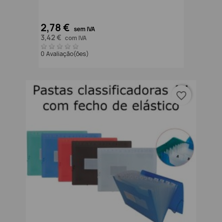
2,78 €
sem IVA
3,42 €
com IVA
0 Avaliação(ões)
favorite_border