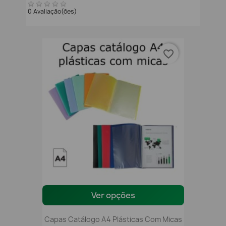
0 Avaliação(ões)
favorite_border
Ver opções
Capas Catálogo A4 Plásticas Com Micas