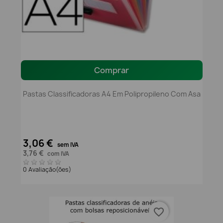
Comprar
Pastas Classificadoras A4 Em Polipropileno Com Asa
3,06 €
sem IVA
3,76 €
com IVA
0 Avaliação(ões)
favorite_border