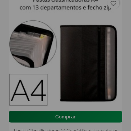
favorite_border
Comprar
Pastas Classificadoras A4 Com 13 Departamentos E