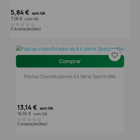
5,84 €
sem IVA
7,18 €
com IVA
0 Avaliação(ões)
favorite_border
Comprar
Pastas Classificadoras A4 Série Spectrafile
13,14 €
sem IVA
16,16 €
com IVA
0 Avaliação(ões)