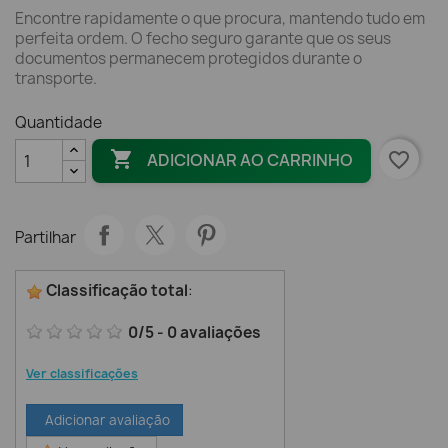
Encontre rapidamente o que procura, mantendo tudo em
perfeita ordem. O fecho seguro garante que os seus
documentos permanecem protegidos durante o
transporte.
Quantidade

favorite_border
ADICIONAR AO CARRINHO
Partilhar
Classificação total
:
0
/
5
-
0
avaliações
Ver classificações
Adicionar avaliação