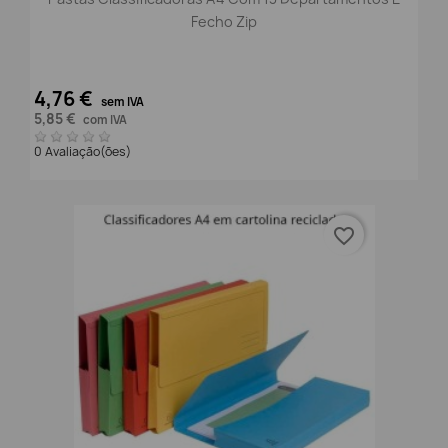
Fecho Zip
4,76 €
sem IVA
5,85 €
com IVA
0 Avaliação(ões)
favorite_border