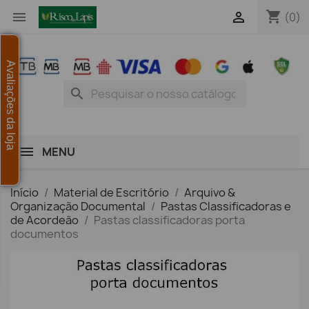
shopping_cart


(0)
Avaliações da loja
search
MENU
Início
Material de Escritório
Arquivo &
Organização Documental
Pastas Classificadoras e
de Acordeão
Pastas classificadoras porta
documentos