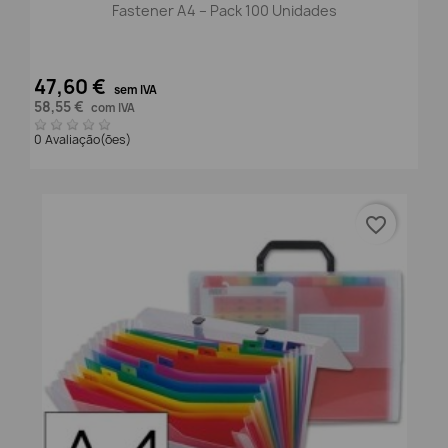
Fastener A4 – Pack 100 Unidades
47,60 €
sem IVA
58,55 €
com IVA
0 Avaliação(ões)
favorite_border