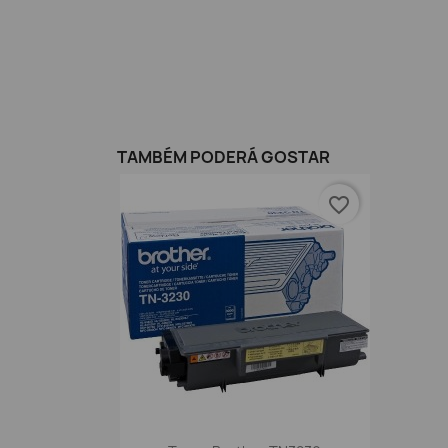
TAMBÉM PODERÁ GOSTAR
favorite_border
Vista rápida
