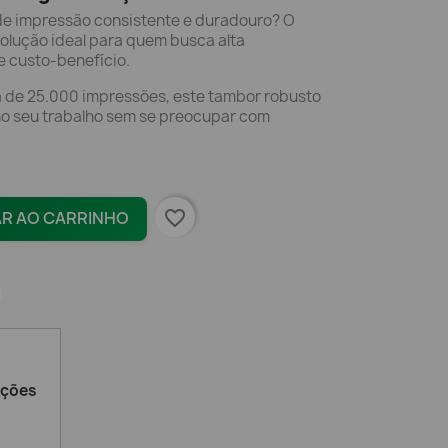
e impressão consistente e duradouro? O
olução ideal para quem busca alta
e custo-benefício.
ca de 25.000 impressões, este tambor robusto
no seu trabalho sem se preocupar com
favorite_border
AR AO CARRINHO
ações