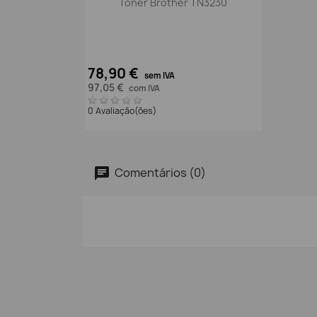
Toner Brother TN3230
78,90 €
sem IVA
97,05 €
com IVA
0 Avaliação(ões)
Comentários (0)