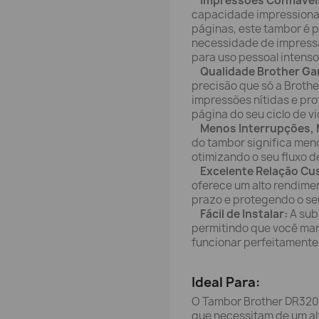
Impressões Confiávei
capacidade impression
páginas, este tambor é p
necessidade de impressã
para uso pessoal intenso
Qualidade Brother Ga
precisão que só a Broth
impressões nítidas e prof
página do seu ciclo de vi
Menos Interrupções, 
do tambor significa men
otimizando o seu fluxo d
Excelente Relação Cu
oferece um alto rendimen
prazo e protegendo o se
Fácil de Instalar:
A subs
permitindo que você man
funcionar perfeitamente
Ideal Para:
O Tambor Brother DR3200
que necessitam de um al