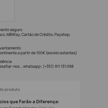
mento seguro
nco, MBWay, Cartão de Crédito, Payshop,
evantamento
ontinente a partir de 100€ (exceto estantes)
elência
safiar-nos... whatsapp: (+351) 911 131 098
do produto
cios que Farão a Diferença: