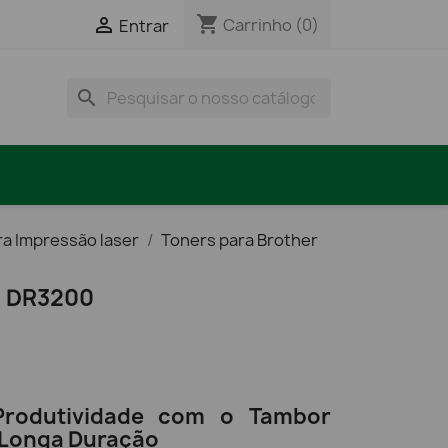
shopping_cart

Carrinho
(0)
Entrar
search
ra Impressão laser
Toners para Brother
 DR3200
Produtividade com o Tambor
 Longa Duração