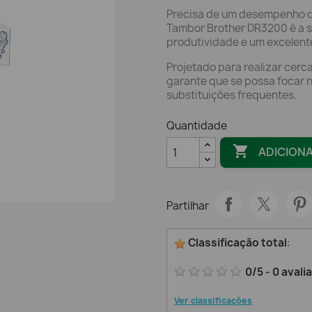
Precisa de um desempenho d
Tambor Brother DR3200 é a s
produtividade e um excelent
Projetado para realizar cer
garante que se possa focar 
substituições frequentes.
Quantidade

ADICION
Partilhar
Classificação total
:
0
/
5
-
0
avali
Ver classificações