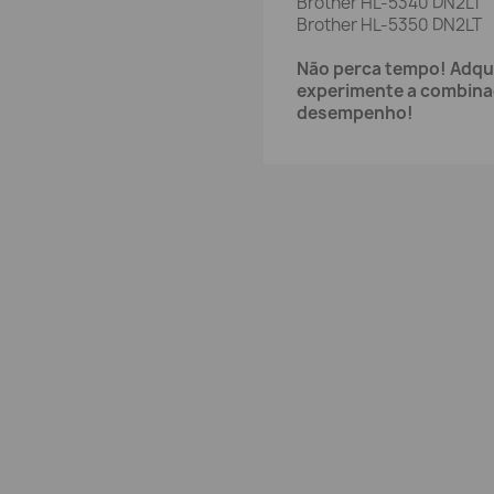
Brother HL-5340 DN2LT
Brother HL-5350 DN2LT
Não perca tempo! Adqui
experimente a combinaç
desempenho!