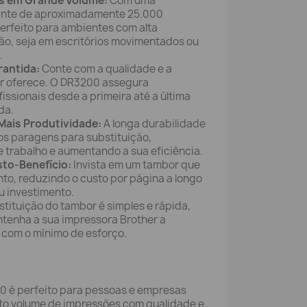
s em Grande Volume:
Com uma
ante de aproximadamente 25.000
erfeito para ambientes com alta
o, seja em escritórios movimentados ou
.
rantida:
Conte com a qualidade e a
er oferece. O DR3200 assegura
issionais desde a primeira até a última
da.
Mais Produtividade:
A longa durabilidade
os paragens para substituição,
e trabalho e aumentando a sua eficiência.
sto-Benefício:
Invista em um tambor que
to, reduzindo o custo por página a longo
u investimento.
tituição do tambor é simples e rápida,
tenha a sua impressora Brother a
 com o mínimo de esforço.
 é perfeito para pessoas e empresas
to volume de impressões com qualidade e