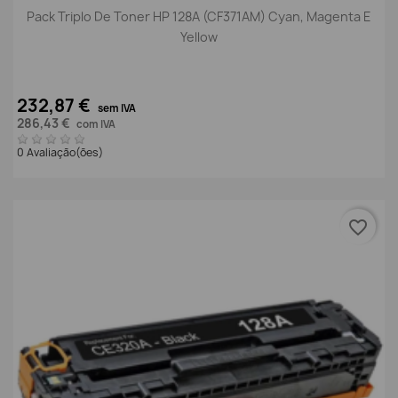
Pack Triplo De Toner HP 128A (CF371AM) Cyan, Magenta E
Yellow
232,87 €
sem IVA
286,43 €
com IVA
0 Avaliação(ões)
favorite_border