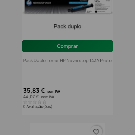
Comprar
Pack Duplo Toner HP Neverstop 143A Preto
35,83 €
sem IVA
44,07 €
com IVA
0 Avaliação(ões)
favorite_border