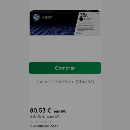
Comprar
Toner HP 35A Preto (CB435A)
80,53 €
sem IVA
99,05 €
com IVA
0 Avaliação(ões)