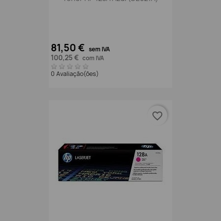
81,50 €
sem IVA
100,25 €
com IVA
0 Avaliação(ões)
favorite_border