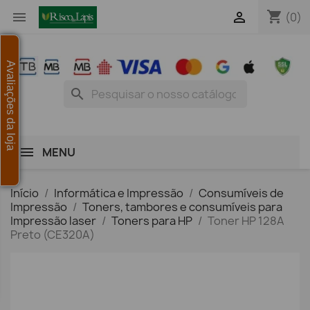
shopping_cart


(0)
Avaliações da loja
search
MENU
Início
Informática e Impressão
Consumíveis de
Impressão
Toners, tambores e consumíveis para
Impressão laser
Toners para HP
Toner HP 128A
Preto (CE320A)