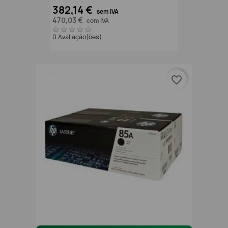
382,14 €
sem IVA
470,03 €
com IVA
0 Avaliação(ões)
favorite_border