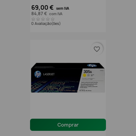
69,00 €
sem IVA
84,87 €
com IVA
0 Avaliação(ões)
favorite_border
Comprar