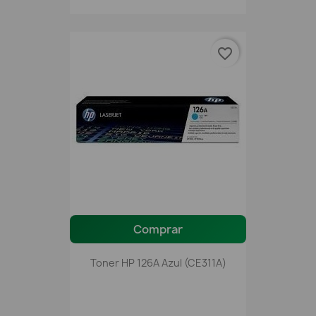
favorite_border
Comprar
Toner HP 126A Azul (CE311A)