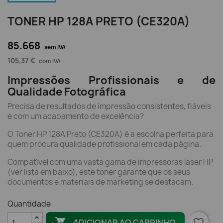
TONER HP 128A PRETO (CE320A)
85.668
sem IVA
105,37 €
com IVA
Impressões Profissionais e de
Qualidade Fotográfica
Precisa de resultados de impressão consistentes, fiáveis
e com um acabamento de excelência?
O Toner HP 128A Preto (CE320A) é a escolha perfeita para
quem procura qualidade profissional em cada página.
Compatível com uma vasta gama de impressoras laser HP
(ver lista em baixo), este toner garante que os seus
documentos e materiais de marketing se destacam.
Quantidade

favorite_border
ADICIONAR AO CARRINHO