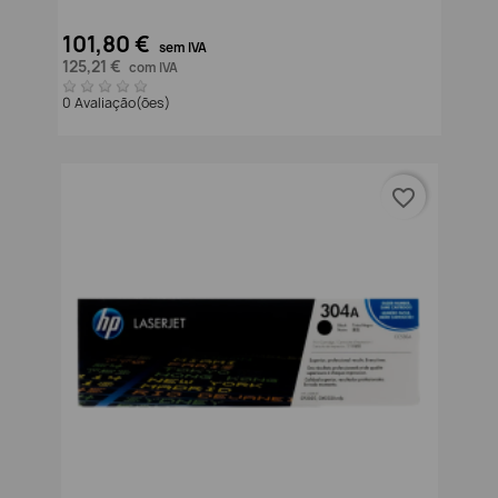
101,80 €
sem IVA
125,21 €
com IVA
0 Avaliação(ões)
favorite_border