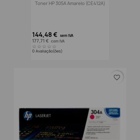
Toner HP 305A Amarelo (CE412A)
144,48 €
sem IVA
177,71 €
com IVA
0 Avaliação(ões)
favorite_border