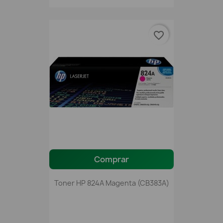
favorite_border
Comprar
Toner HP 824A Magenta (CB383A)