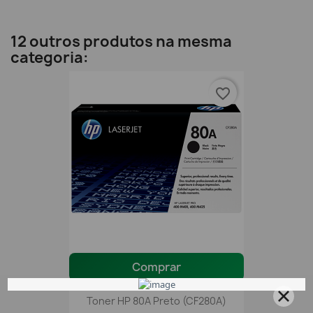
12 outros produtos na mesma
categoria:
favorite_border
Comprar
Toner HP 80A Preto (CF280A)