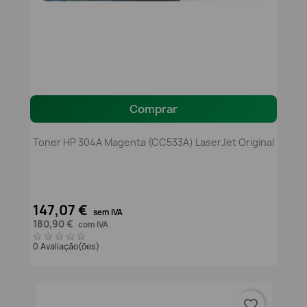
Comprar
Toner HP 304A Magenta (CC533A) LaserJet Original
147,07 €
sem IVA
180,90 €
com IVA
0 Avaliação(ões)
favorite_border