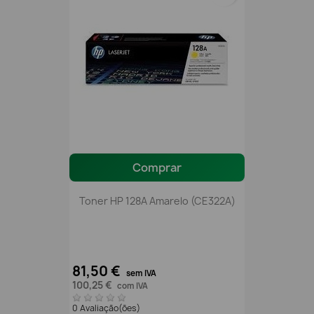
Comprar
Toner HP 128A Amarelo (CE322A)
81,50 €
sem IVA
100,25 €
com IVA
0 Avaliação(ões)