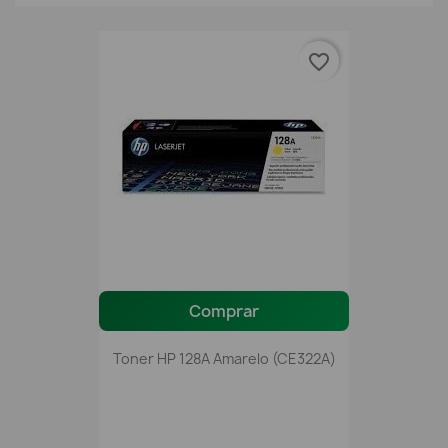
favorite_border
Comprar
Toner HP 128A Amarelo (CE322A)