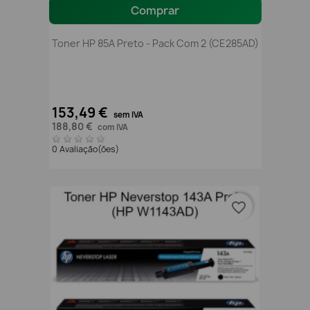
Comprar
Toner HP 85A Preto - Pack Com 2 (CE285AD)
153,49 €
sem IVA
188,80 €
com IVA
0 Avaliação(ões)
favorite_border