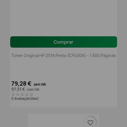
Comprar
Toner Original HP 201A Preto (CF400A) – 1.500 Páginas
79,28 €
sem IVA
97,51 €
com IVA
0 Avaliação(ões)
favorite_border