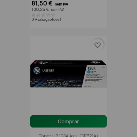
81,50 €
sem IVA
100,25 €
com IVA
0 Avaliação(ões)
favorite_border
Comprar
Toner HP 128A Azul (CE321A)