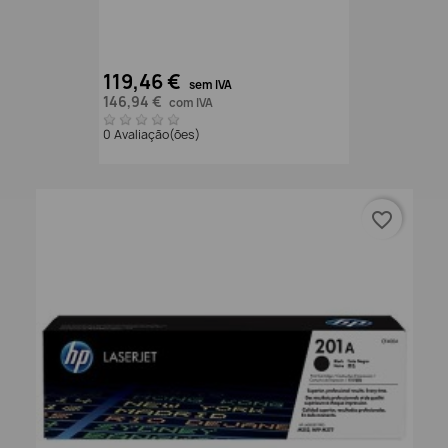
119,46 €
sem IVA
146,94 €
com IVA
0 Avaliação(ões)
favorite_border