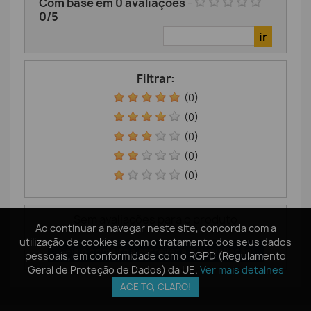
Com base em
0
avaliações
-
0
/
5
Filtrar:
(0)
(0)
(0)
(0)
(0)
Sem avaliações para o produto
Ao continuar a navegar neste site, concorda com a
Ao continuar a navegar neste site, concorda com a
utilização de cookies e com o tratamento dos seus dados
utilização de cookies e com o tratamento dos seus dados
Seja o primeiro a escrever a sua avaliação!
pessoais, em conformidade com o RGPD (Regulamento
pessoais, em conformidade com o RGPD (Regulamento
Geral de Proteção de Dados) da UE.
Geral de Proteção de Dados) da UE.
Ver mais detalhes
Ver mais detalhes
ACEITO, CLARO!
ACEITO, CLARO!