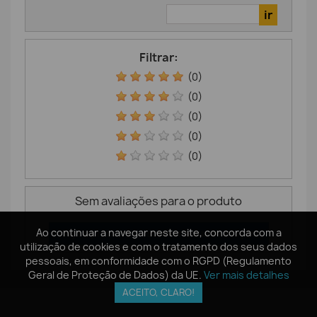
Filtrar:
(0)
(0)
(0)
(0)
(0)
Sem avaliações para o produto
Ao continuar a navegar neste site, concorda com a
Ao continuar a navegar neste site, concorda com a
Seja o primeiro a escrever a sua avaliação!
utilização de cookies e com o tratamento dos seus dados
utilização de cookies e com o tratamento dos seus dados
pessoais, em conformidade com o RGPD (Regulamento
pessoais, em conformidade com o RGPD (Regulamento
Geral de Proteção de Dados) da UE.
Geral de Proteção de Dados) da UE.
Ver mais detalhes
Ver mais detalhes
ACEITO, CLARO!
ACEITO, CLARO!