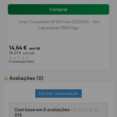
Comprar
Toner Compatível HP 5A Preto (CE505A) – Alta
Capacidade 3500 Págs
14,64 €
sem IVA
18,01 €
com IVA
0 Avaliação(ões)
Avaliações
(0)
Escrever uma avaliação
Com base em
0
avaliações
-
0
/
5