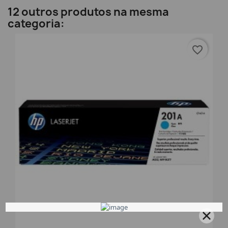
12 outros produtos na mesma
categoria:
favorite_border