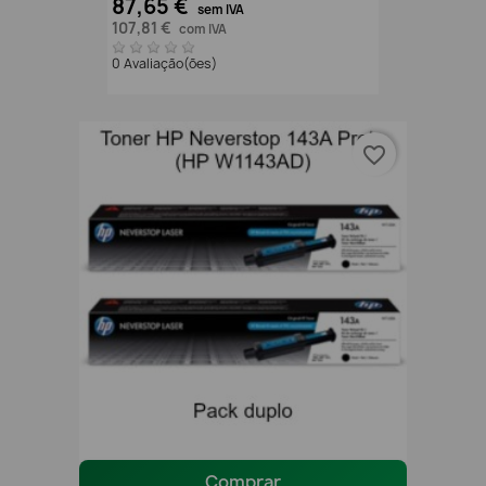
87,65 €
sem IVA
107,81 €
com IVA
0 Avaliação(ões)
favorite_border
Comprar