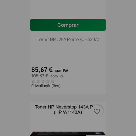
Comprar
Toner HP 128A Preto (CE320A)
85,67 €
sem IVA
105,37 €
com IVA
0 Avaliação(ões)
favorite_border