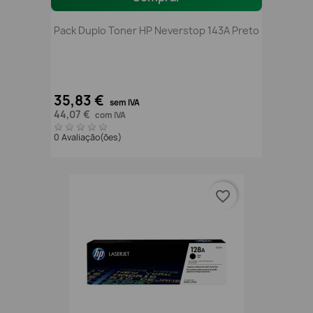
Pack Duplo Toner HP Neverstop 143A Preto
35,83 €
sem IVA
44,07 €
com IVA
0 Avaliação(ões)
favorite_border