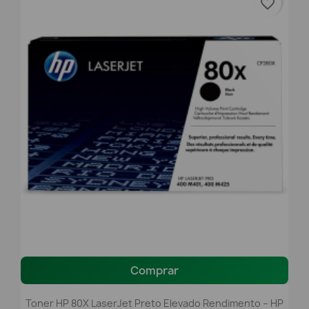
favorite_border
Comprar
Toner HP 80X LaserJet Preto Elevado Rendimento – HP