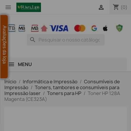
shopping_cart


(0)
Avaliações da loja
search
MENU
Início
Informática e Impressão
Consumíveis de
Impressão
Toners, tambores e consumíveis para
Impressão laser
Toners para HP
Toner HP 128A
Magenta (CE323A)