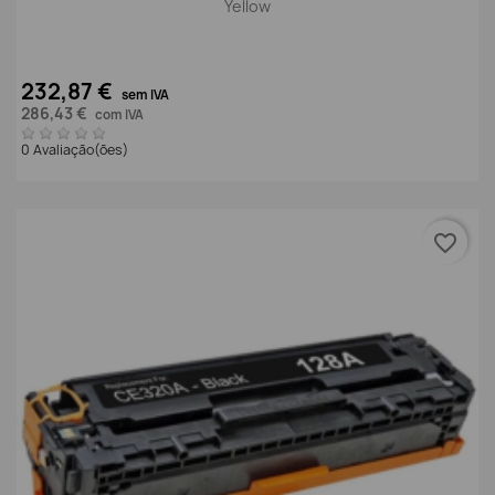
Yellow
232,87 €
sem IVA
286,43 €
com IVA
0 Avaliação(ões)
favorite_border