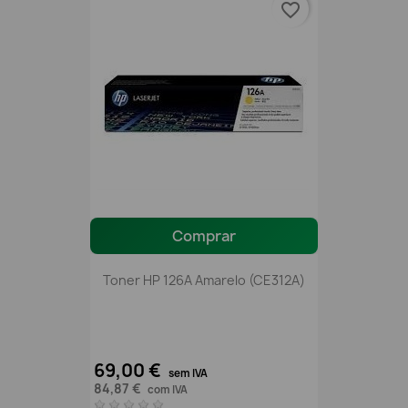
favorite_border
Comprar
Toner HP 126A Amarelo (CE312A)
69,00 €
sem IVA
84,87 €
com IVA