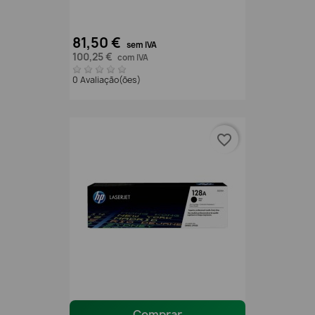
81,50 €
sem IVA
100,25 €
com IVA
0 Avaliação(ões)
favorite_border
Comprar