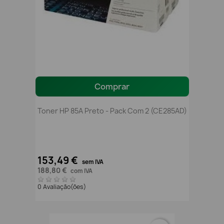
Comprar
Toner HP 85A Preto - Pack Com 2 (CE285AD)
153,49 €
sem IVA
188,80 €
com IVA
0 Avaliação(ões)