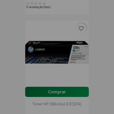
0 Avaliação(ões)
favorite_border
Comprar
Toner HP 128A Azul (CE321A)