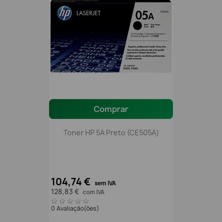
Comprar
Toner HP 5A Preto (CE505A)
104,74 €
sem IVA
128,83 €
com IVA
0 Avaliação(ões)