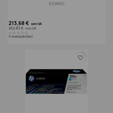
(CF280X)
213,68 €
sem IVA
262,83 €
com IVA
0 Avaliação(ões)
favorite_border