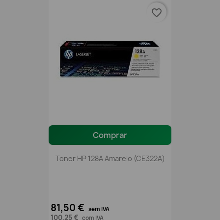
favorite_border
Comprar
Toner HP 128A Amarelo (CE322A)
81,50 €
sem IVA
100,25 €
com IVA