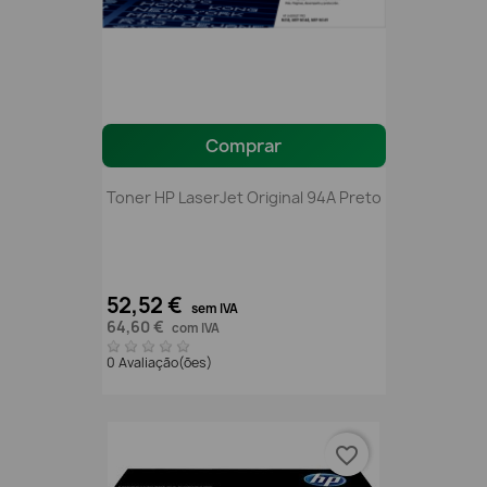
Comprar
Toner HP LaserJet Original 94A Preto
52,52 €
sem IVA
64,60 €
com IVA
0 Avaliação(ões)
favorite_border