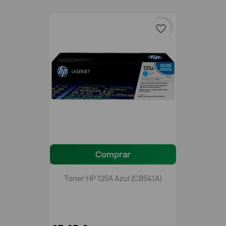
favorite_border
Comprar
Toner HP 125A Azul (CB541A)