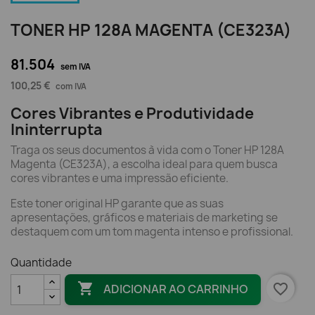
TONER HP 128A MAGENTA (CE323A)
81.504
sem IVA
100,25 €
com IVA
Cores Vibrantes e Produtividade
Ininterrupta
Traga os seus documentos à vida com o Toner HP 128A
Magenta (CE323A), a escolha ideal para quem busca
cores vibrantes e uma impressão eficiente.
Este toner original HP garante que as suas
apresentações, gráficos e materiais de marketing se
destaquem com um tom magenta intenso e profissional.
Quantidade

favorite_border
ADICIONAR AO CARRINHO