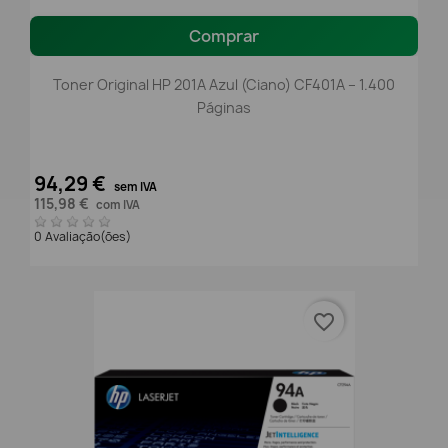
Comprar
Toner Original HP 201A Azul (Ciano) CF401A – 1.400
Páginas
94,29 €
sem IVA
115,98 €
com IVA
0 Avaliação(ões)
favorite_border