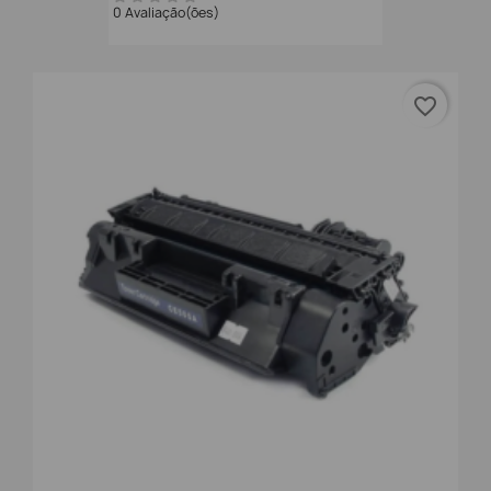
0 Avaliação(ões)
favorite_border