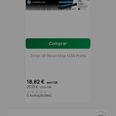
Comprar
Toner HP Neverstop 143A Preto
18,82 €
sem IVA
23,15 €
com IVA
0 Avaliação(ões)