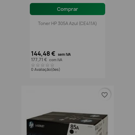
Comprar
Toner HP 305A Azul (CE411A)
144,48 €
sem IVA
177,71 €
com IVA
0 Avaliação(ões)
favorite_border