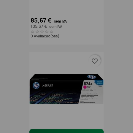
85,67 €
sem IVA
105,37 €
com IVA
0 Avaliação(ões)
favorite_border