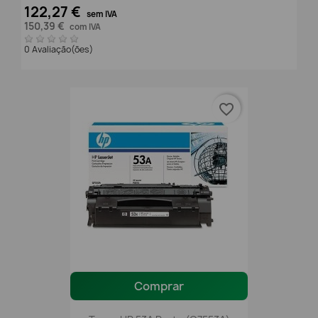
122,27 €
sem IVA
150,39 €
com IVA
0 Avaliação(ões)
favorite_border
Comprar