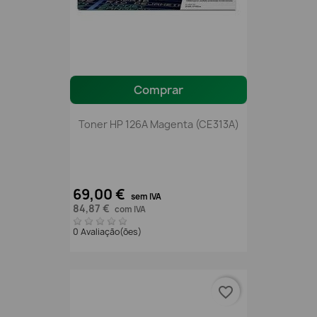
Comprar
Toner HP 126A Magenta (CE313A)
69,00 €
sem IVA
84,87 €
com IVA
0 Avaliação(ões)
favorite_border