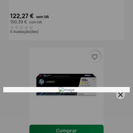
122,27 €
sem IVA
150,39 €
com IVA
0 Avaliação(ões)
favorite_border
Comprar