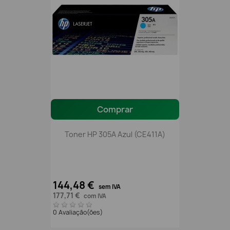
Comprar
Toner HP 305A Azul (CE411A)
144,48 €
sem IVA
177,71 €
com IVA
0 Avaliação(ões)