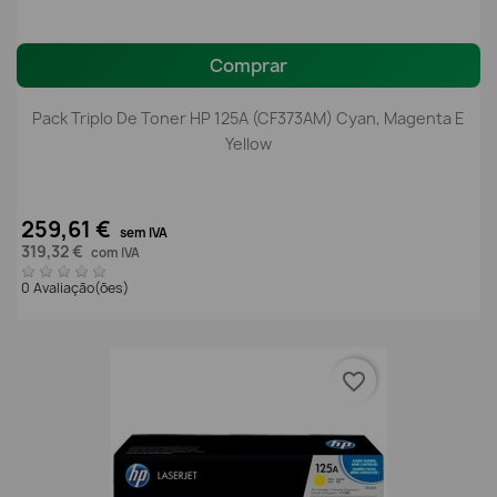
Comprar
Pack Triplo De Toner HP 125A (CF373AM) Cyan, Magenta E
Yellow
259,61 €
sem IVA
319,32 €
com IVA
0 Avaliação(ões)
favorite_border