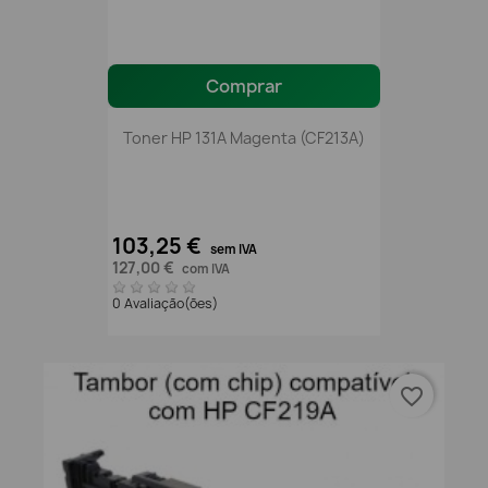
Comprar
Toner HP 131A Magenta (CF213A)
103,25 €
sem IVA
127,00 €
com IVA
0 Avaliação(ões)
favorite_border