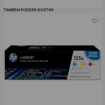
TAMBÉM PODERÁ GOSTAR
favorite_border