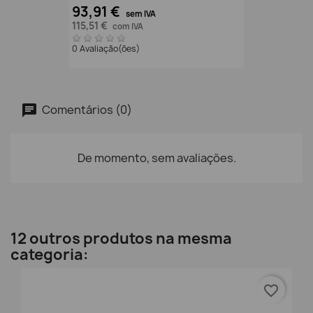
93,91 €
sem IVA
115,51 €
com IVA
0 Avaliação(ões)
Comentários (0)
De momento, sem avaliações.
12 outros produtos na mesma
categoria:
favorite_border