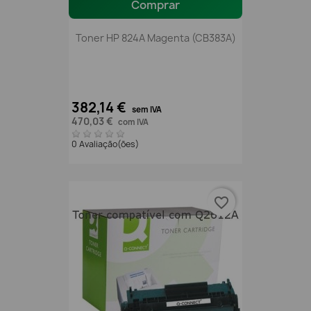
Comprar
Toner HP 824A Magenta (CB383A)
382,14 €
sem IVA
470,03 €
com IVA
0 Avaliação(ões)
favorite_border