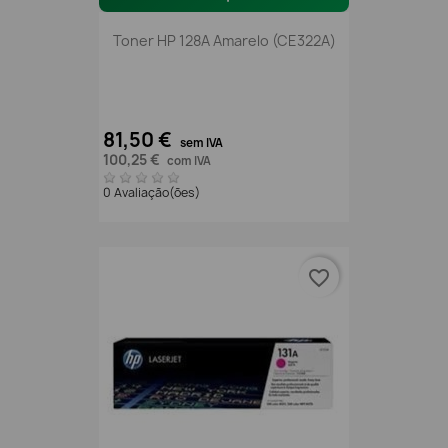
Toner HP 128A Amarelo (CE322A)
81,50 €
sem IVA
100,25 €
com IVA
0 Avaliação(ões)
favorite_border