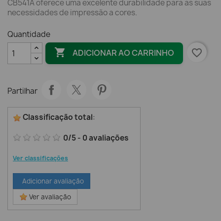
CB541A oferece uma excelente durabilidade para as suas
necessidades de impressão a cores.
Quantidade

favorite_border
ADICIONAR AO CARRINHO
Partilhar
Classificação total
:
0
/
5
-
0
avaliações
Ver classificações
Adicionar avaliação
Ver avaliação