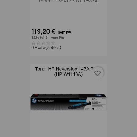
Toner HP 53A Preto (Q7553A)
119,20 €
sem IVA
146,61 €
com IVA
0 Avaliação(ões)
favorite_border