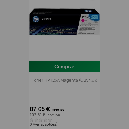
Comprar
Toner HP 125A Magenta (CB543A)
87,65 €
sem IVA
107,81 €
com IVA
0 Avaliação(ões)