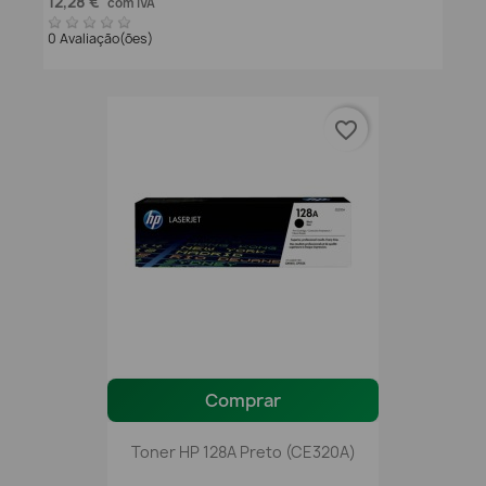
12,28 €
com IVA
0 Avaliação(ões)
favorite_border
Comprar
Toner HP 128A Preto (CE320A)