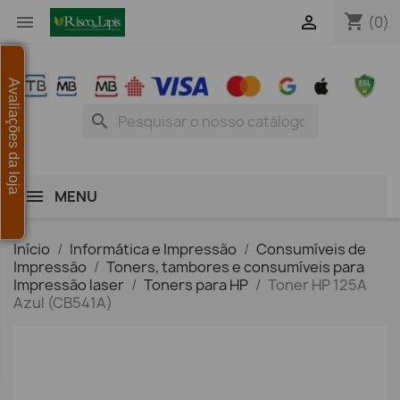
shopping_cart


(0)
Avaliações da loja
search
MENU
Início
Informática e Impressão
Consumíveis de
Impressão
Toners, tambores e consumíveis para
Impressão laser
Toners para HP
Toner HP 125A
Azul (CB541A)