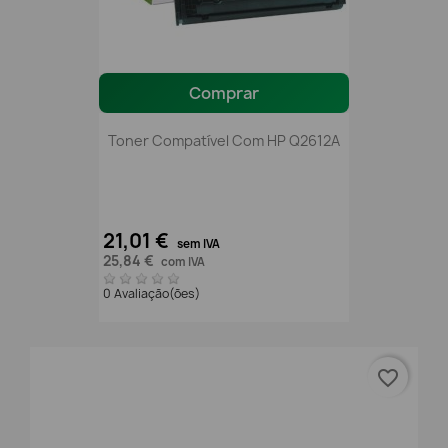
Comprar
Toner Compatível Com HP Q2612A
21,01 €
sem IVA
25,84 €
com IVA
0 Avaliação(ões)
favorite_border