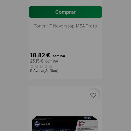
Comprar
Toner HP Neverstop 143A Preto
18,82 €
sem IVA
23,15 €
com IVA
0 Avaliação(ões)
favorite_border