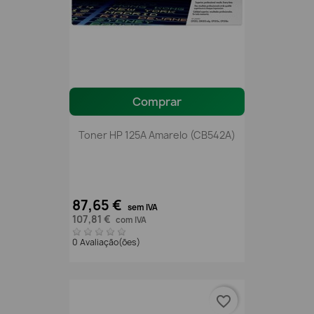
Comprar
Toner HP 125A Amarelo (CB542A)
87,65 €
sem IVA
107,81 €
com IVA
0 Avaliação(ões)
favorite_border