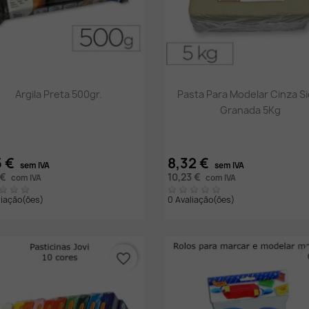
Vista rápida
Vista rápida


Argila Preta 500gr.
Pasta Para Modelar Cinza Si
Granada 5Kg
5 €
8,32 €
sem IVA
sem IVA
 €
10,23 €
com IVA
com IVA
liação(ões)
0 Avaliação(ões)
favorite_border
fa