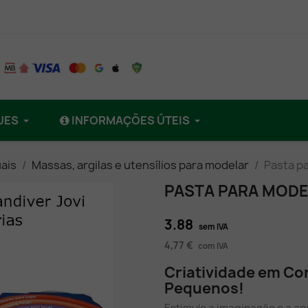
UES
INFORMAÇÕES ÚTEIS
ais
Massas, argilas e utensílios para modelar
Pasta pa
PASTA PARA MODE
3.88
sem IVA
4,77 €
com IVA
Criatividade em Cor
Pequenos!