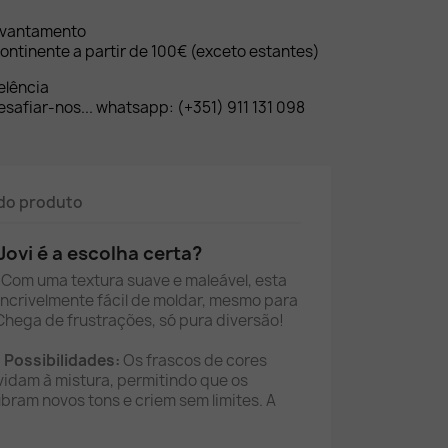
evantamento
ontinente a partir de 100€ (exceto estantes)
elência
safiar-nos... whatsapp: (+351) 911 131 098
do produto
Jovi é a escolha certa?
Com uma textura suave e maleável, esta
ncrivelmente fácil de moldar, mesmo para
Chega de frustrações, só pura diversão!
s Possibilidades:
Os frascos de cores
vidam à mistura, permitindo que os
bram novos tons e criem sem limites. A