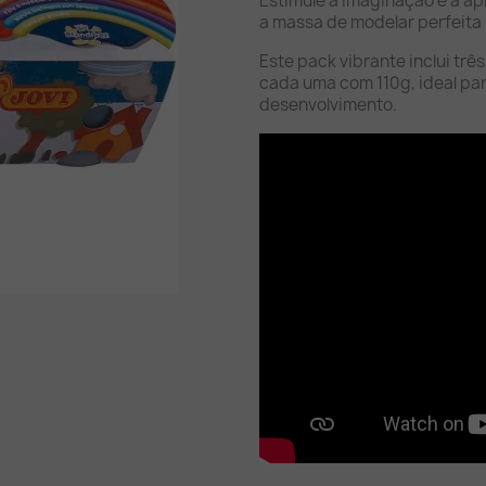
Estimule a imaginação e a ap
a massa de modelar perfeit
Este pack vibrante inclui trê
cada uma com 110g, ideal par
desenvolvimento.