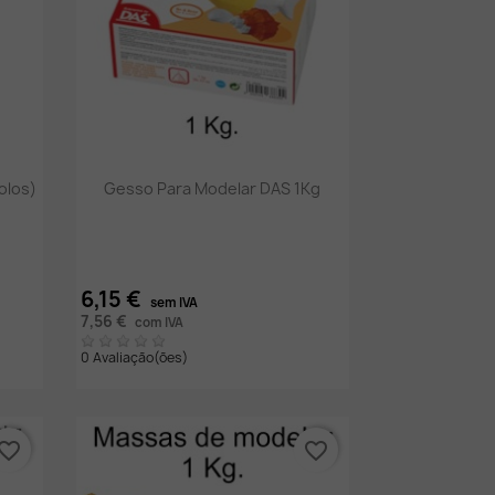
Vista rápida

olos)
Gesso Para Modelar DAS 1Kg
6,15 €
sem IVA
7,56 €
com IVA
0 Avaliação(ões)
vorite_border
favorite_border