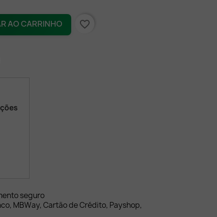
favorite_border
AR AO CARRINHO
ações
mento seguro
nco, MBWay, Cartão de Crédito, Payshop,