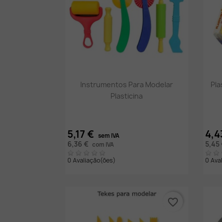
Vista rápida

Instrumentos Para Modelar
Pla
Plasticina
5,17 €
4,4
sem IVA
6,36 €
5,45
com IVA
0 Avaliação(ões)
0 Ava
favorite_border