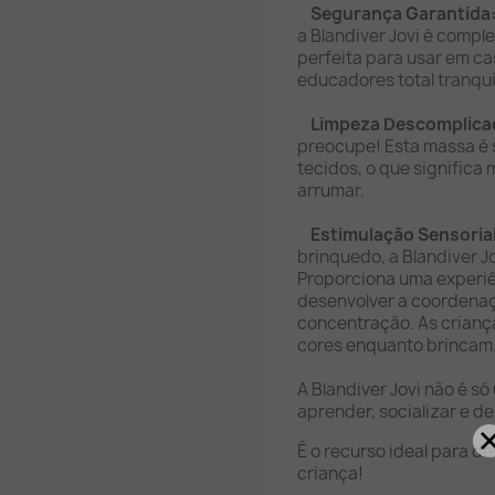
Segurança Garantida
a Blandiver Jovi é compl
perfeita para usar em ca
educadores total tranqui
Limpeza Descomplica
preocupe! Esta massa é s
tecidos, o que significa
arrumar.
Estimulação Sensoria
brinquedo, a Blandiver J
Proporciona uma experiênc
desenvolver a coordenaç
concentração. As crian
cores enquanto brincam
A Blandiver Jovi não é s
aprender, socializar e 
É o recurso ideal para d
criança!