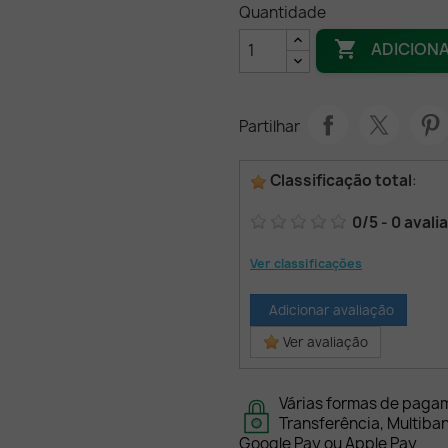
Quantidade

ADICION
Partilhar
Classificação total
:
0
/
5
-
0
avali
Ver classificações
Adicionar avaliação
Ver avaliação
Várias formas de paga
Transferência, Multiba
Google Pay ou Apple Pay