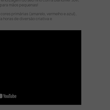
rendizagem do seu filho com a Blandiver Jovi,
a para mãos pequenas!
s cores primárias (amarelo, vermelho e azul),
a horas de diversão criativa e