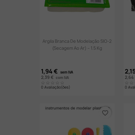
Vista rápida

Argila Branca De Modelação SIO-2
(Secagem Ao Ar) – 1.5 Kg
1,94 €
2,1
sem IVA
2,39 €
2,64
com IVA
0 Avaliação(ões)
0 Ava
favorite_border