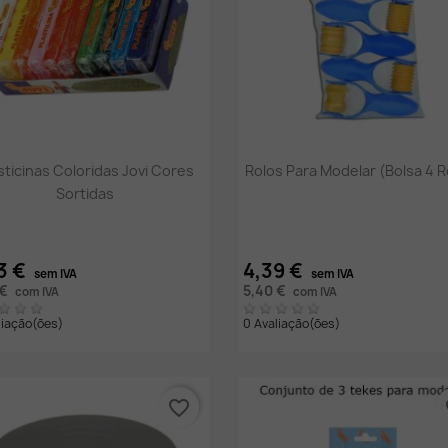
Vista rápida
Vista rápida


sticinas Coloridas Jovi Cores
Rolos Para Modelar (bolsa 4 R
Sortidas
3 €
4,39 €
sem IVA
sem IVA
 €
5,40 €
com IVA
com IVA
liação(ões)
0 Avaliação(ões)
favorite_border
fa