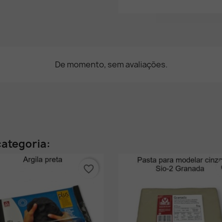
De momento, sem avaliações.
ategoria:
favorite_border
fa