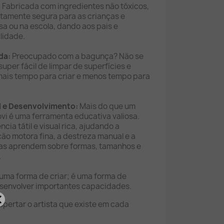
:
Fabricada com ingredientes não tóxicos,
etamente segura para as crianças e
sa ou na escola, dando aos pais e
lidade.
da:
Preocupado com a bagunça? Não se
uper fácil de limpar de superfícies e
 mais tempo para criar e menos tempo para
l e Desenvolvimento:
Mais do que um
ovi é uma ferramenta educativa valiosa.
ia tátil e visual rica, ajudando a
ão motora fina, a destreza manual e a
ças aprendem sobre formas, tamanhos e
.
ó uma forma de criar; é uma forma de
desenvolver importantes capacidades.
espertar o artista que existe em cada