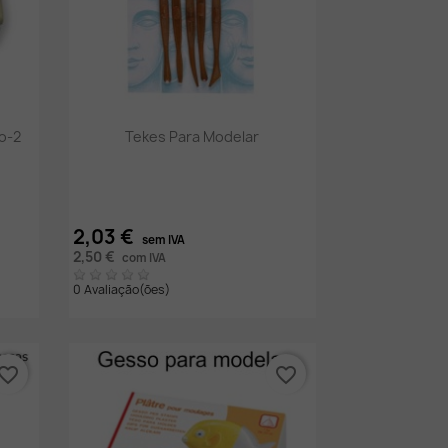
Vista rápida

o-2
Tekes Para Modelar
2,03 €
sem IVA
2,50 €
com IVA
0 Avaliação(ões)
vorite_border
favorite_border