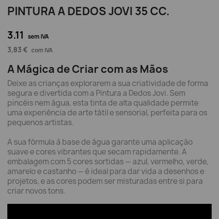
PINTURA A DEDOS JOVI 35 CC.
3.11
sem IVA
3,83 €
com IVA
A Mágica de Criar com as Mãos
Deixe as crianças explorarem a sua criatividade de forma
segura e divertida com a Pintura a Dedos Jovi. Sem
pincéis nem água, esta tinta de alta qualidade permite
uma experiência de arte tátil e sensorial, perfeita para os
pequenos artistas.
A sua fórmula à base de água garante uma aplicação
suave e cores vibrantes que secam rapidamente. A
embalagem com 5 cores sortidas — azul, vermelho, verde,
amarelo e castanho — é ideal para dar vida a desenhos e
projetos, e as cores podem ser misturadas entre si para
criar novos tons.