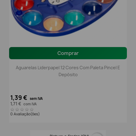
Comprar
Aguarelas Liderpapel 12 Cores Com Paleta Pincel E
Depósito
1,39 €
sem IVA
1,71 €
com IVA
0 Avaliação(ões)