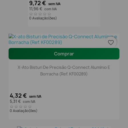
9,72 €
sem IVA
11,96 €
com IVA
0 Avaliação(ões)
favorite_border
Comprar
X-Ato Bisturi De Precisão Q-Connect Alumínio E
Borracha (Ref. KF00289)
4,32 €
sem IVA
5,31 €
com IVA
0 Avaliação(ões)