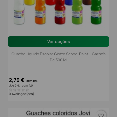
Ver opções
Guache Líquido Escolar Giotto School Paint – Garrafa
De 500 Ml
2,79 €
sem IVA
3,43 €
com IVA
0 Avaliação(ões)
favorite_border