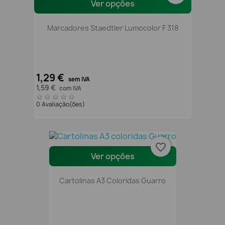
Ver opções
Marcadores Staedtler Lumocolor F 318
1,29 €
sem IVA
1,59 €
com IVA
0 Avaliação(ões)
favorite_border
Ver opções
Cartolinas A3 Coloridas Guarro