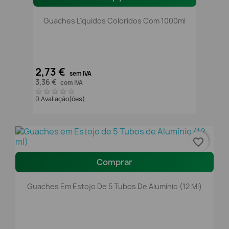
Guaches Líquidos Coloridos Com 1000ml
2,73 €
sem IVA
3,36 €
com IVA
0 Avaliação(ões)
favorite_border
Comprar
Guaches Em Estojo De 5 Tubos De Alumínio (12 Ml)