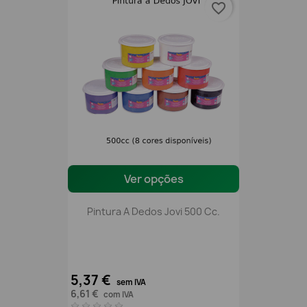
favorite_border
Ver opções
Pintura A Dedos Jovi 500 Cc.
5,37 €
sem IVA
6,61 €
com IVA