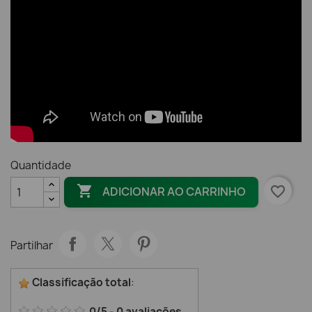
Quantidade

favorite_border
ADICIONAR AO CARRINHO
Partilhar
Classificação total
:
0
/
5
-
0
avaliações