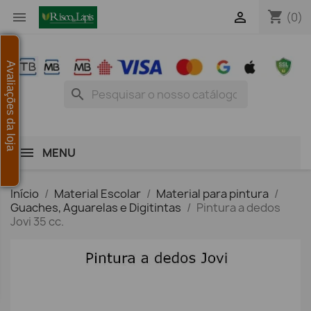
shopping_cart


(0)
Avaliações da loja
search
MENU
Início
Material Escolar
Material para pintura
Guaches, Aguarelas e Digitintas
Pintura a dedos
Jovi 35 cc.