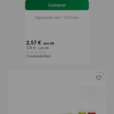
Comprar
Aguarelas Jovi - 12 Cores
2,57 €
sem IVA
3,16 €
com IVA
0 Avaliação(ões)
favorite_border