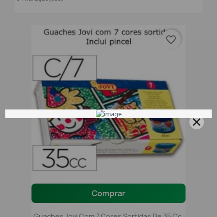
favorite_border
Comprar
Guaches Jovi Com 7 Cores Sortidas De 35 Cc.