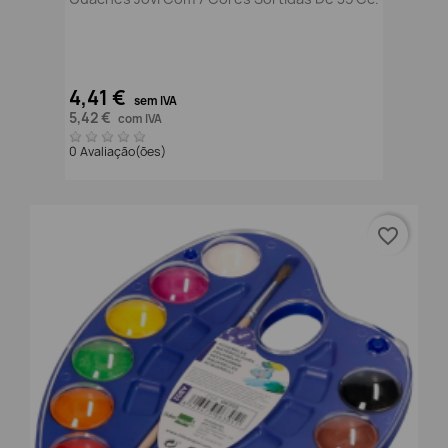
4,41 €
sem IVA
5,42 €
com IVA
0 Avaliação(ões)
favorite_border