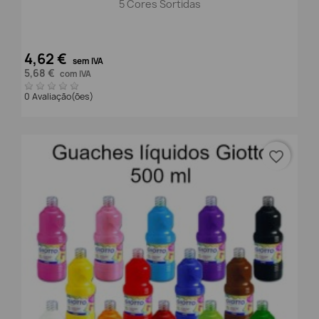
5 Cores Sortidas
4,62 €
sem IVA
5,68 €
com IVA
0 Avaliação(ões)
favorite_border