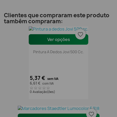
Clientes que compraram este produto
também compraram:
favorite_border
Ver opções
Pintura A Dedos Jovi 500 Cc.
5,37 €
sem IVA
6,61 €
com IVA
0 Avaliação(ões)
favorite_border