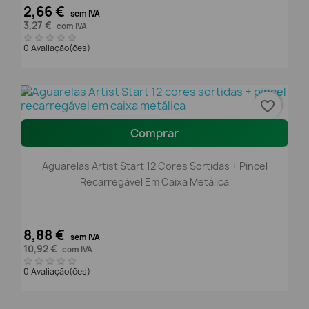
2,66 €
sem IVA
3,27 €
com IVA
0 Avaliação(ões)
favorite_border
Comprar
Aguarelas Artist Start 12 Cores Sortidas + Pincel
Recarregável Em Caixa Metálica
8,88 €
sem IVA
10,92 €
com IVA
0 Avaliação(ões)