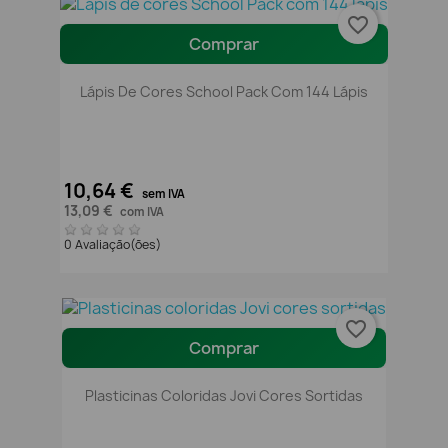
favorite_border
Comprar
Lápis De Cores School Pack Com 144 Lápis
10,64 €
sem IVA
13,09 €
com IVA
0 Avaliação(ões)
favorite_border
Comprar
Plasticinas Coloridas Jovi Cores Sortidas