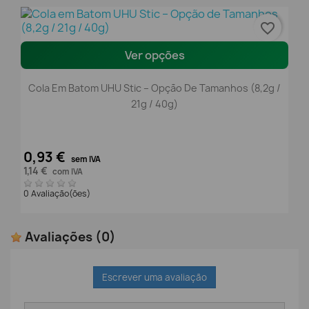
favorite_border
Ver opções
Cola Em Batom UHU Stic – Opção De Tamanhos (8,2g /
21g / 40g)
0,93 €
sem IVA
1,14 €
com IVA
0 Avaliação(ões)
Avaliações
(0)
Escrever uma avaliação