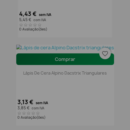
4,43 €
sem IVA
5,45 €
com IVA
0 Avaliação(ões)
favorite_border
Comprar
Lápis De Cera Alpino Dacstrix Triangulares
3,13 €
sem IVA
3,85 €
com IVA
0 Avaliação(ões)