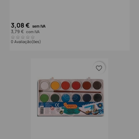
3,08 €
sem IVA
3,79 €
com IVA
0 Avaliação(ões)
favorite_border