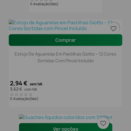
0 Avaliação(ões)
favorite_border
Comprar
Estojo De Aguarelas Em Pastilhas Giotto – 12 Cores
Sortidas Com Pincel Incluído
2,94 €
sem IVA
3,62 €
com IVA
0 Avaliação(ões)
favorite_border
Ver opções