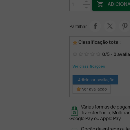

ADICION
Partilhar
Classificação total
:
0
/
5
-
0
avali
Ver classificações
Adicionar avaliação
Ver avaliação
Várias formas de paga
Transferência, Multiba
Google Pay ou Apple Pay
Opção de entrega ou l