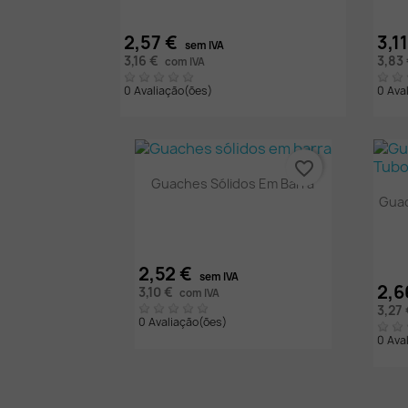
2,57 €
3,1
sem IVA
3,16 €
3,83
com IVA
0 Avaliação(ões)
0 Ava
favorite_border
Vista rápida

Guaches Sólidos Em Barra
Guac
2,52 €
sem IVA
2,6
3,10 €
com IVA
3,27
0 Avaliação(ões)
0 Ava