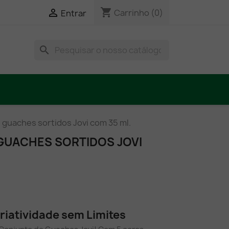
shopping_cart

Carrinho
(0)
Entrar
search
 guaches sortidos Jovi com 35 ml.
GUACHES SORTIDOS JOVI
riatividade sem Limites