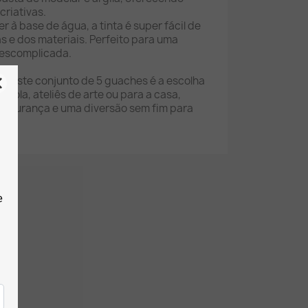
criativas.
er à base de água, a tinta é super fácil de
as e dos materiais. Perfeito para uma
descomplicada.
, este conjunto de 5 guaches é a escolha
escola, ateliês de arte ou para a casa,
segurança e uma diversão sem fim para