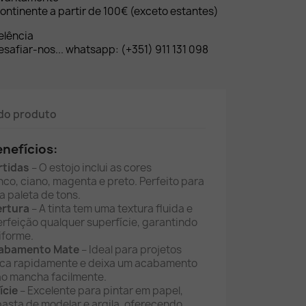
ontinente a partir de 100€ (exceto estantes)
elência
safiar-nos... whatsapp: (+351) 911 131 098
do produto
enefícios:
rtidas
– O estojo inclui as cores
nco, ciano, magenta e preto. Perfeito para
a paleta de tons.
ertura
– A tinta tem uma textura fluida e
rfeição qualquer superfície, garantindo
iforme.
cabamento Mate
– Ideal para projetos
 seca rapidamente e deixa um acabamento
ão mancha facilmente.
ície
– Excelente para pintar em papel,
 pasta de modelar e argila, oferecendo