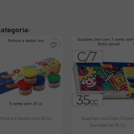
ategoria:
favorite_border
fa
Vista rápida
Vista rápida


Pintura A Dedos Jovi 35 Cc.
Guaches Jovi Com 7 Core
Sortidas De 35 Cc.