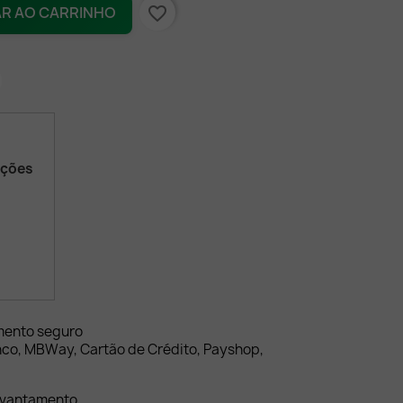
favorite_border
AR AO CARRINHO
ações
mento seguro
nco, MBWay, Cartão de Crédito, Payshop,
evantamento