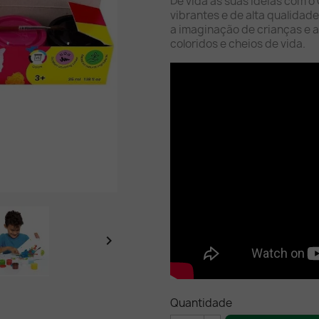
Dê vida às suas ideias com o
vibrantes e de alta qualidade,
a imaginação de crianças e a
coloridos e cheios de vida.

Quantidade