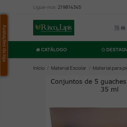
Ligue-nos:
219814345
Avaliações da loja
CATÁLOGO
DESTAQ
Início
Material Escolar
Material para p