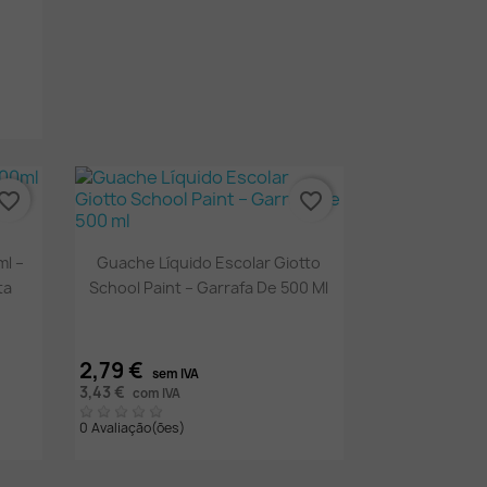
vorite_border
favorite_border
Vista rápida

ml –
Guache Líquido Escolar Giotto
ta
School Paint – Garrafa De 500 Ml
2,79 €
sem IVA
3,43 €
com IVA
0 Avaliação(ões)