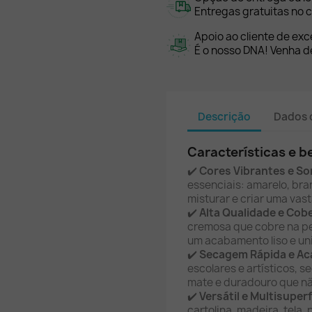
Entregas gratuitas no c
Apoio ao cliente de exc
É o nosso DNA! Venha de
Descrição
Dados 
Características e b
✔️
Cores Vibrantes e So
essenciais: amarelo, bra
misturar e criar uma vast
✔️
Alta Qualidade e Cob
cremosa que cobre na pe
um acabamento liso e un
✔️
Secagem Rápida e A
escolares e artísticos,
mate e duradouro que n
✔️
Versátil e Multisuperf
cartolina, madeira, tela,