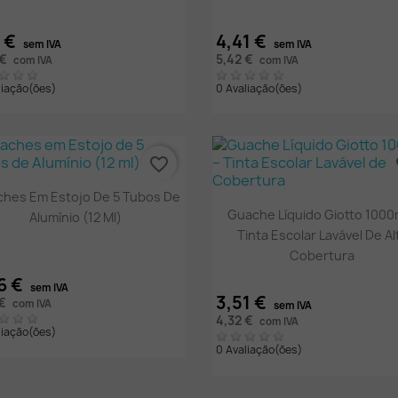
1 €
4,41 €
sem IVA
sem IVA
 €
5,42 €
com IVA
com IVA
liação(ões)
0 Avaliação(ões)
favorite_border
fa
Vista rápida

hes Em Estojo De 5 Tubos De
Vista rápida

Guache Líquido Giotto 1000
Alumínio (12 Ml)
Tinta Escolar Lavável De Al
Cobertura
6 €
sem IVA
3,51 €
 €
com IVA
sem IVA
4,32 €
com IVA
liação(ões)
0 Avaliação(ões)