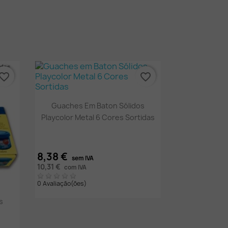
vorite_border
favorite_border
Vista rápida

Guaches Em Baton Sólidos
Playcolor Metal 6 Cores Sortidas
8,38 €
sem IVA
10,31 €
com IVA
0 Avaliação(ões)
s