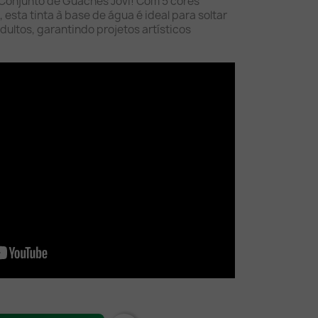
 Conjunto de Guaches Jovi! Com 5 cores
 esta tinta à base de água é ideal para soltar
dultos, garantindo projetos artísticos