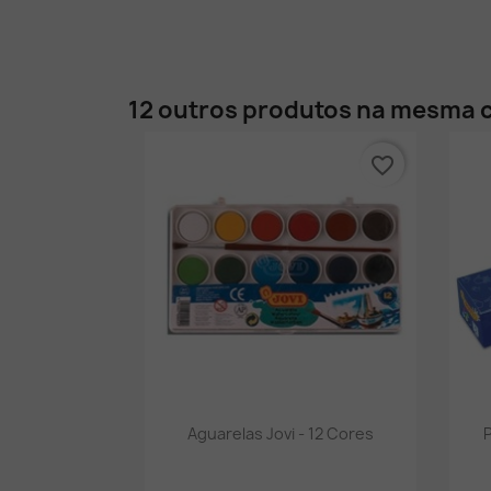
12 outros produtos na mesma c
favorite_border
Vista rápida

Aguarelas Jovi - 12 Cores