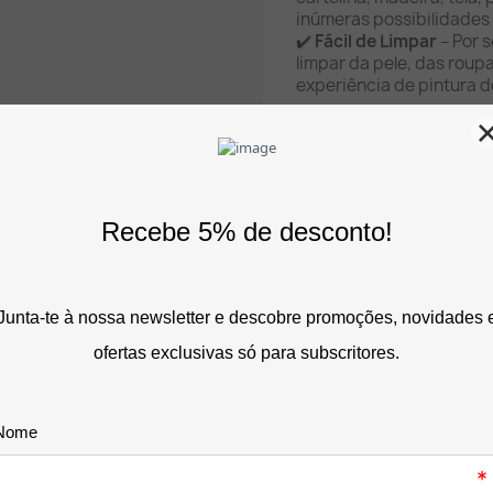
inúmeras possibilidades 
✔️
Fácil de Limpar
– Por s
limpar da pele, das roup
experiência de pintura 
Com 35 ml em cada frasco
segura e criativa para a 
combinando qualidade, 
todas as idades.