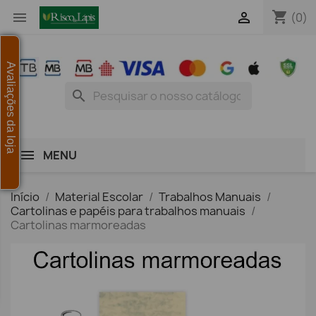
shopping_cart


(0)
Avaliações da loja
search
MENU
Início
Material Escolar
Trabalhos Manuais
Cartolinas e papéis para trabalhos manuais
Cartolinas marmoreadas