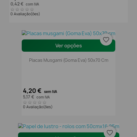
0,42 €
com IVA
0 Avaliação(ões)
favorite_border
Ver opções
Placas Musgami (Goma Eva) 50x70 Cm
4,20 €
sem IVA
5,17 €
com IVA
0 Avaliação(ões)
favorite_border