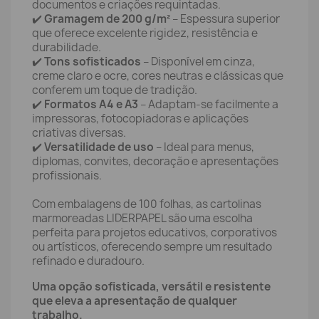
documentos e criações requintadas.
✔️
Gramagem de 200 g/m²
– Espessura superior
que oferece excelente rigidez, resistência e
durabilidade.
✔️
Tons sofisticados
– Disponível em cinza,
creme claro e ocre, cores neutras e clássicas que
conferem um toque de tradição.
✔️
Formatos A4 e A3
– Adaptam-se facilmente a
impressoras, fotocopiadoras e aplicações
criativas diversas.
✔️
Versatilidade de uso
– Ideal para menus,
diplomas, convites, decoração e apresentações
profissionais.
Com embalagens de 100 folhas, as cartolinas
marmoreadas LIDERPAPEL são uma escolha
perfeita para projetos educativos, corporativos
ou artísticos, oferecendo sempre um resultado
refinado e duradouro.
Uma opção sofisticada, versátil e resistente
que eleva a apresentação de qualquer
trabalho.