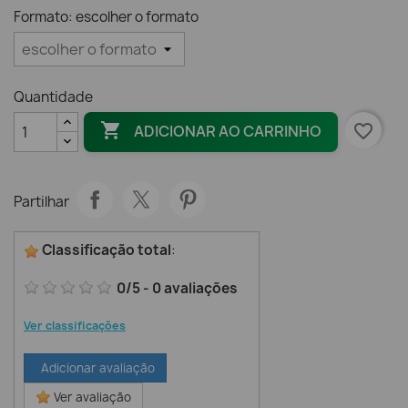
Formato: escolher o formato
Quantidade

favorite_border
ADICIONAR AO CARRINHO
Partilhar
Classificação total
:
0
/
5
-
0
avaliações
Ver classificações
Adicionar avaliação
Ver avaliação