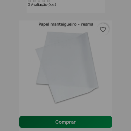
0 Avaliação(ões)
favorite_border
Comprar