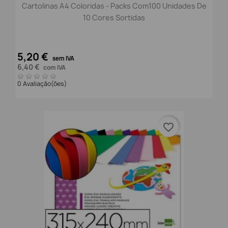
Cartolinas A4 Coloridas - Packs Com100 Unidades De
10 Cores Sortidas
5,20 €
sem IVA
6,40 €
com IVA
0 Avaliação(ões)
favorite_border