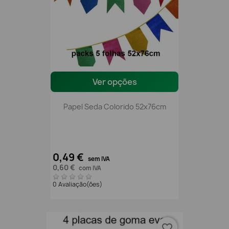
Ver opções
Papel Seda Colorido 52x76cm
0,49 €
sem IVA
0,60 €
com IVA
0 Avaliação(ões)
favorite_border