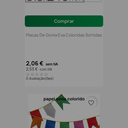
Comprar
Placas De Goma Eva Coloridas Sortidas
2,06 €
sem IVA
2,53 €
com IVA
0 Avaliação(ões)
favorite_border