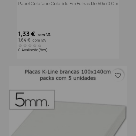
Papel Celofane Colorido Em Folhas De 50x70 Cm
1,33 €
sem IVA
1,64 €
com IVA
0 Avaliação(ões)
favorite_border