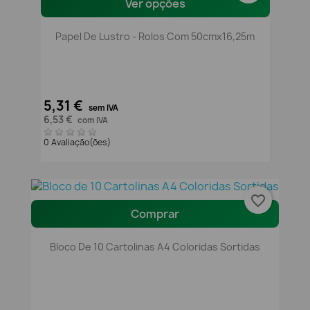
Ver opções
Papel De Lustro - Rolos Com 50cmx16,25m
5,31 €
sem IVA
6,53 €
com IVA
0 Avaliação(ões)
favorite_border
Comprar
Bloco De 10 Cartolinas A4 Coloridas Sortidas