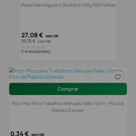
Papel Manteigueiro 34x45cm 120g 500 Folhas
27,08 €
sem IVA
33,31 €
com IVA
0 Avaliação(ões)
favorite_border
Comprar
Pico-Pico Para Trabalhos Manuais Faibo 10cm – Pico De
Plástico Escolar
0,34 €
sem IVA