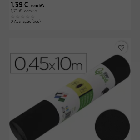
1,39 €
sem IVA
1,71 €
com IVA
0 Avaliação(ões)
favorite_border