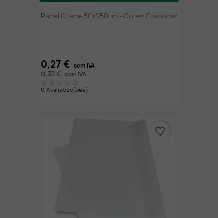
Papel Crepe 50x250cm - Cores Clássicas
0,27 €
sem IVA
0,33 €
com IVA
0 Avaliação(ões)
favorite_border