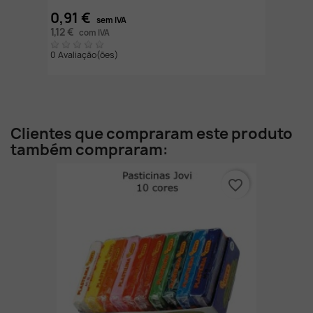
0,91 €
sem IVA
1,12 €
com IVA
0 Avaliação(ões)
Clientes que compraram este produto
também compraram:
favorite_border