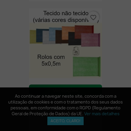
favorite_border
Ver opções
Ao continuar a navegar neste site, concorda com a
Ao continuar a navegar neste site, concorda com a
utilização de cookies e com o tratamento dos seus dados
utilização de cookies e com o tratamento dos seus dados
Tecido Não Tecido Colorido (TNT)
pessoais, em conformidade com o RGPD (Regulamento
pessoais, em conformidade com o RGPD (Regulamento
Geral de Proteção de Dados) da UE.
Geral de Proteção de Dados) da UE.
Ver mais detalhes
Ver mais detalhes
ACEITO, CLARO!
ACEITO, CLARO!