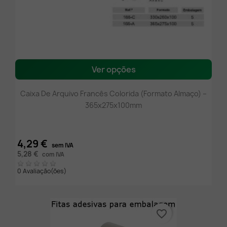
Ver opções
Caixa De Arquivo Francês Colorida (Formato Almaço) –
365x275x100mm
4,29 €
sem IVA
5,28 €
com IVA
0 Avaliação(ões)
favorite_border