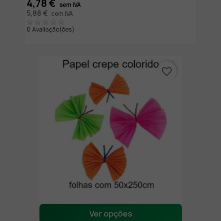
4,78 €
sem IVA
5,88 €
com IVA
0 Avaliação(ões)
favorite_border
Ver opções