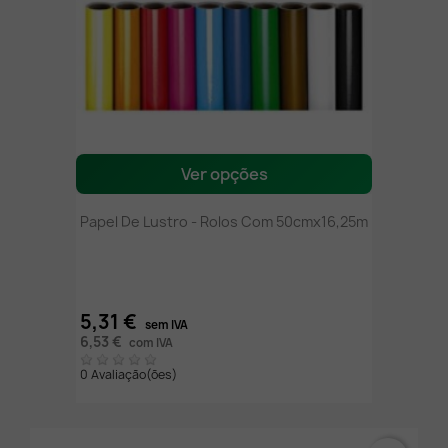
Ver opções
Papel De Lustro - Rolos Com 50cmx16,25m
5,31 €
sem IVA
6,53 €
com IVA
0 Avaliação(ões)