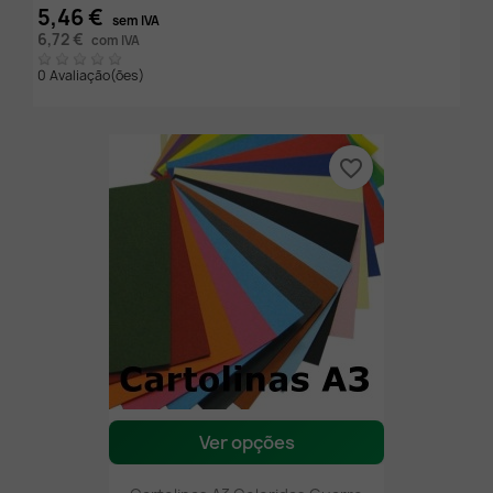
5,46 €
sem IVA
6,72 €
com IVA
0 Avaliação(ões)
favorite_border
Ver opções