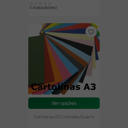
0 Avaliação(ões)
favorite_border
Ver opções
Cartolinas A3 Coloridas Guarro