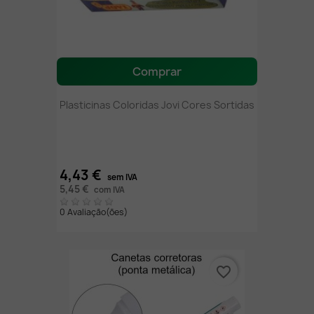
Comprar
Plasticinas Coloridas Jovi Cores Sortidas
4,43 €
sem IVA
5,45 €
com IVA
0 Avaliação(ões)
favorite_border