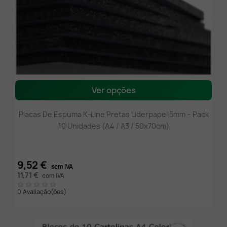
Ver opções
Placas De Espuma K-Line Pretas Liderpapel 5mm – Pack
10 Unidades (A4 / A3 / 50x70cm)
9,52 €
sem IVA
11,71 €
com IVA
0 Avaliação(ões)