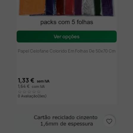
Ver opções
Papel Celofane Colorido Em Folhas De 50x70 Cm
1,33 €
sem IVA
1,64 €
com IVA
0 Avaliação(ões)
favorite_border