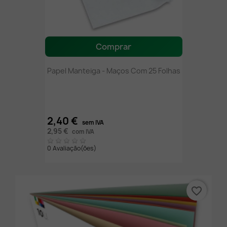
Comprar
Papel Manteiga - Maços Com 25 Folhas
2,40 €
sem IVA
2,95 €
com IVA
0 Avaliação(ões)
favorite_border