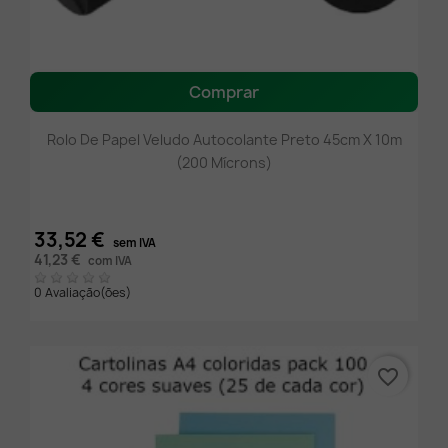
Comprar
Rolo De Papel Veludo Autocolante Preto 45cm X 10m
(200 Mícrons)
33,52 €
sem IVA
41,23 €
com IVA
0 Avaliação(ões)
favorite_border