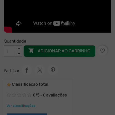
Quantidade

favorite_border
ADICIONAR AO CARRINHO
Partilhar
Classificação total
:
0
/
5
-
0
avaliações
Ver classificações