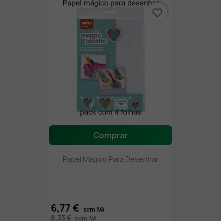
favorite_border
Comprar
Papel Mágico Para Desenhar
6,77 €
sem IVA
8,33 €
com IVA