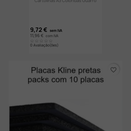
Cartolinas A3 Coloridas Guarro
9,72 €
sem IVA
11,96 €
com IVA
0 Avaliação(ões)
favorite_border