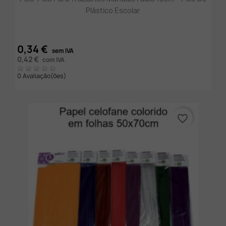
Plástico Escolar
0,34 €
sem IVA
0,42 €
com IVA
0 Avaliação(ões)
favorite_border