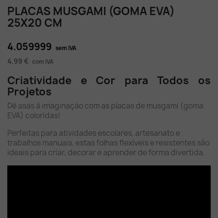
PLACAS MUSGAMI (GOMA EVA)
25X20 CM
4.059999
sem IVA
4,99 €
com IVA
Criatividade e Cor para Todos os
Projetos
Dê asas à imaginação com as placas de musgami (goma
EVA) coloridas!
Perfeitas para atividades escolares, artesanato e
trabalhos manuais, estas folhas flexíveis e resistentes são
ideais para criar, decorar e aprender de forma divertida.