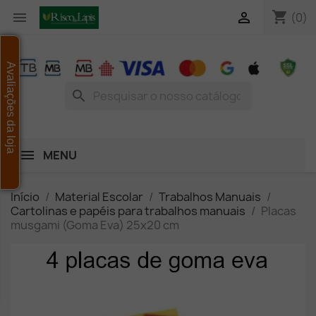
shopping_cart


(0)
Avaliações da loja
search
MENU
Início
Material Escolar
Trabalhos Manuais
Cartolinas e papéis para trabalhos manuais
Placas
musgami (Goma Eva) 25x20 cm