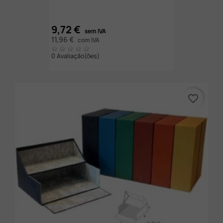
9,72 €
sem IVA
11,96 €
com IVA
0 Avaliação(ões)
favorite_border