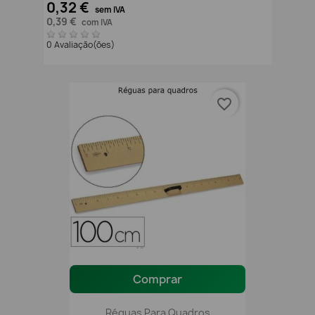
0,32 €
sem IVA
0,39 €
com IVA
0 Avaliação(ões)
favorite_border
Comprar
Réguas Para Quadros