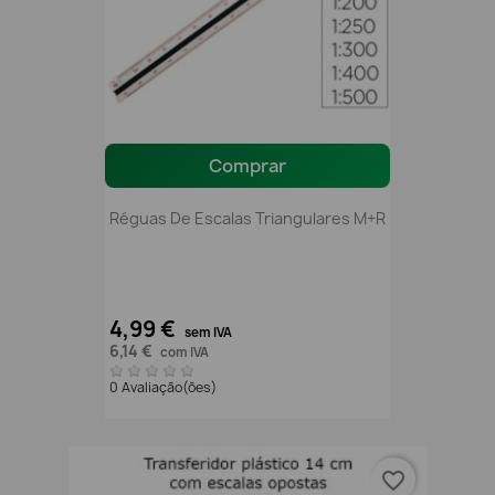
Comprar
Réguas De Escalas Triangulares M+R
4,99 €
sem IVA
6,14 €
com IVA
0 Avaliação(ões)
favorite_border