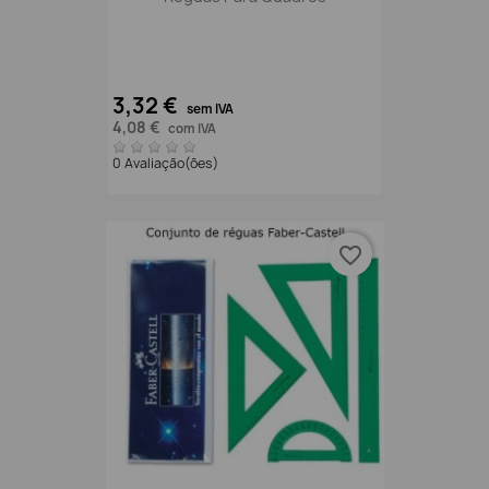
3,32 €
sem IVA
4,08 €
com IVA
0 Avaliação(ões)
favorite_border