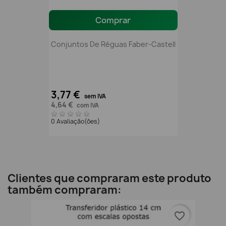
Comprar
Conjuntos De Réguas Faber-Castell
3,77 €
sem IVA
4,64 €
com IVA
0 Avaliação(ões)
Clientes que compraram este produto
também compraram:
favorite_border