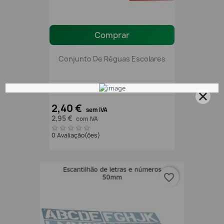
Comprar
Conjunto De Réguas Escolares
2,40 €
sem IVA
2,95 €
com IVA
0 Avaliação(ões)
favorite_border