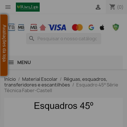
shopping_cart


(0)
Avaliações da loja
search
MENU
Início
Material Escolar
Réguas, esquadros,
transferidores e escantilhões
Esquadro 45º Série
Técnica Faber-Castell