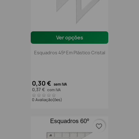
Ver opções
Esquadros 45º Em Plástico Cristal
0,30 €
sem IVA
0,37 €
com IVA
0 Avaliação(ões)
favorite_border