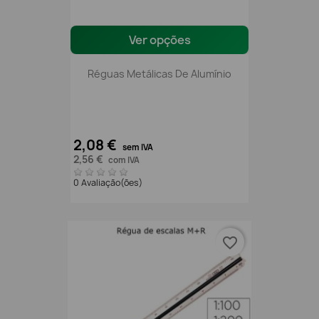
Ver opções
Réguas Metálicas De Alumínio
2,08 €
sem IVA
2,56 €
com IVA
0 Avaliação(ões)
favorite_border