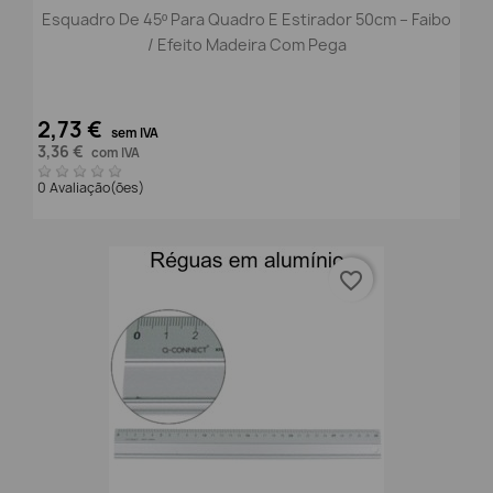
Esquadro De 45º Para Quadro E Estirador 50cm – Faibo
/ Efeito Madeira Com Pega
2,73 €
sem IVA
3,36 €
com IVA
0 Avaliação(ões)
favorite_border