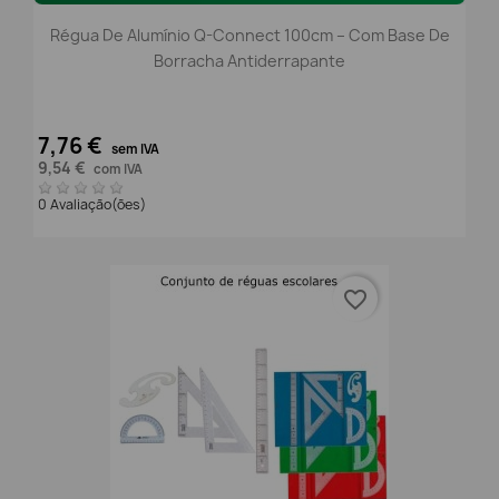
Régua De Alumínio Q-Connect 100cm – Com Base De
Borracha Antiderrapante
7,76 €
sem IVA
9,54 €
com IVA
0 Avaliação(ões)
favorite_border