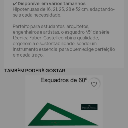
✔️
Disponível em vários tamanhos
–
Hipotenusas de 16, 21, 25, 28 e 32 cm, adaptando-
se a cada necessidade.
Perfeito para estudantes, arquitetos,
engenheiros e artistas, o esquadro 45º da série
técnica Faber-Castell combina qualidade,
ergonomia e sustentabilidade, sendo um
instrumento essencial para quem exige perfeição
em cada traço.
TAMBÉM PODERÁ GOSTAR
favorite_border