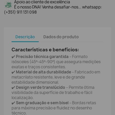
Apoio ao cliente de excelência
É o nosso DNA! Venha desafiar-nos... whatsapp:
(+351) 911 131 098
Descrição
Dados do produto
Características e benefícios:
✔️
Precisão técnica garantida
– Formato
isósceles (45º–45º–90º) que assegura medições
exatas e traços consistentes.
✔️
Material de alta durabilidade
– Fabricado em
metacrilato resistente, leve e de grande
estabilidade dimensional.
✔️
Design verde translúcido
– Permite ótima
visibilidade da superfície de trabalho e fácil
localização.
✔️
Sem graduação e sem bisel
– Bordas retas
para máxima precisão e fluidez no desenho
técnico.