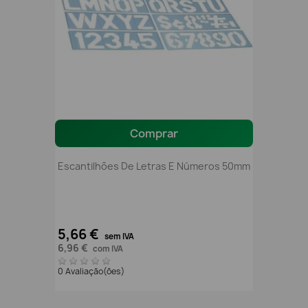
Comprar
Escantilhões De Letras E Números 50mm
5,66 €
sem IVA
6,96 €
com IVA
0 Avaliação(ões)