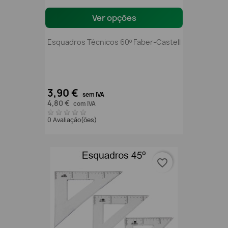
Ver opções
Esquadros Técnicos 60º Faber-Castell
3,90 €
sem IVA
4,80 €
com IVA
0 Avaliação(ões)
favorite_border