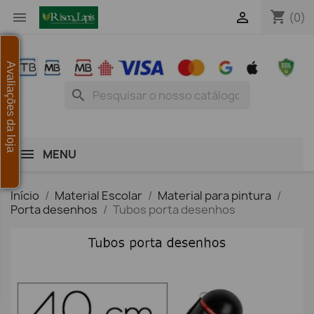
shopping_cart


(0)
Avaliações da loja
search
MENU
Início
Material Escolar
Material para pintura
Porta desenhos
Tubos porta desenhos