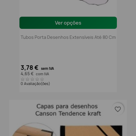
Ver opções
Tubos Porta Desenhos Extensíveis Até 80 Cm
3,78 €
sem IVA
4,65 €
com IVA
0 Avaliação(ões)
favorite_border