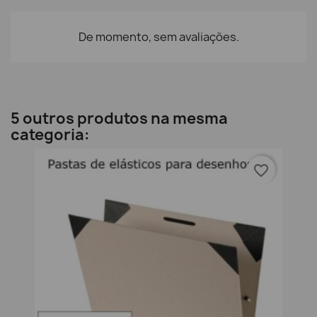
De momento, sem avaliações.
5 outros produtos na mesma
categoria:
favorite_border