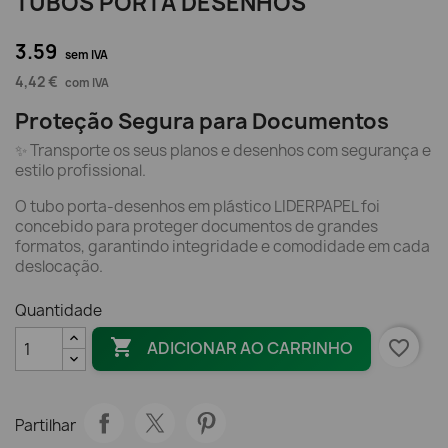
TUBOS PORTA DESENHOS
3.59
sem IVA
4,42 €
com IVA
Proteção Segura para Documentos
✨ Transporte os seus planos e desenhos com segurança e
estilo profissional.
O tubo porta-desenhos em plástico LIDERPAPEL foi
concebido para proteger documentos de grandes
formatos, garantindo integridade e comodidade em cada
deslocação.
Quantidade

favorite_border
ADICIONAR AO CARRINHO
Partilhar