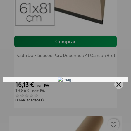
Comprar
Pasta De Elásticos Para Desenhos A1 Canson Brut
16,13 €
sem IVA
19,84 €
com IVA
0 Avaliação(ões)
favorite_border