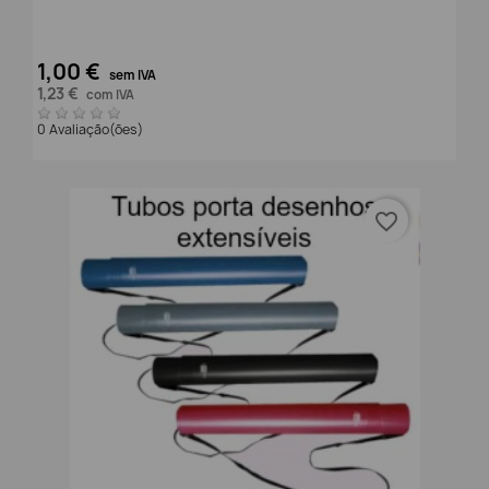
1,00 €
sem IVA
1,23 €
com IVA
0 Avaliação(ões)
favorite_border