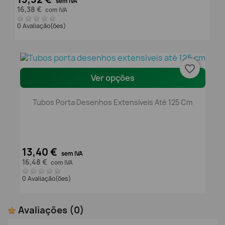
sem IVA
16,38 €
com IVA
0 Avaliação(ões)
favorite_border
Ver opções
Tubos Porta Desenhos Extensíveis Até 125 Cm
13,40 €
sem IVA
16,48 €
com IVA
0 Avaliação(ões)
Avaliações
(0)