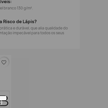
íveis:
el branco 130 g/m².
a Risco de Lápis?
prática e durável, que alia qualidade do
entação impecável para todos os seus
favorite_border