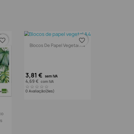
vorite_border
favorite_border
Vista rápida

Blocos De Papel Vegetal A4
3,81 €
sem IVA
4,69 €
com IVA
0 Avaliação(ões)
co
os