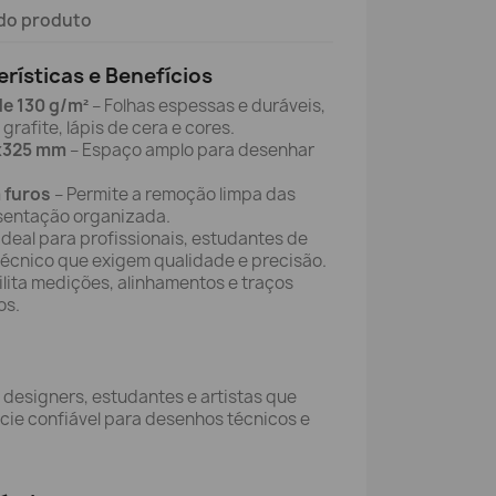
do produto
erísticas e Benefícios
de 130 g/m²
– Folhas espessas e duráveis,
rafite, lápis de cera e cores.
0x325 mm
– Espaço amplo para desenhar
.
 furos
– Permite a remoção limpa das
sentação organizada.
Ideal para profissionais, estudantes de
técnico que exigem qualidade e precisão.
ilita medições, alinhamentos e traços
os.
 designers, estudantes e artistas que
cie confiável para desenhos técnicos e