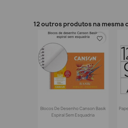
12 outros produtos na mesma c
favorite_border
Vista rápida

Blocos De Desenho Canson Basik
Pape
Espiral Sem Esquadria