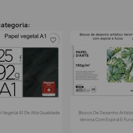
ategoria:
favorite_border
fa
Vista rápida
Vista rápida


l Vegetal A1 De Alta Qualidade
Blocos De Desenho Artísti
Verona Com Espiral E Fur