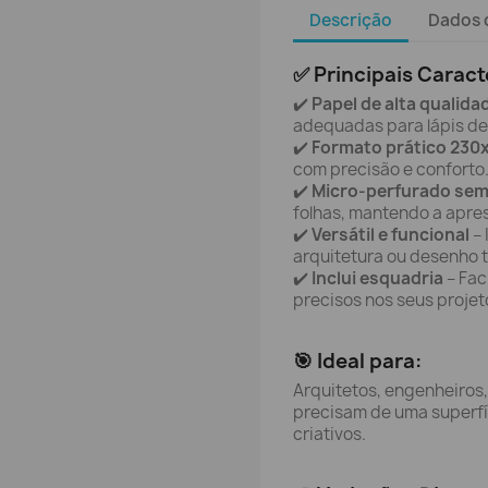
Descrição
Dados 
✅ Principais Caract
✔️
Papel de alta qualida
adequadas para lápis de g
✔️
Formato prático 23
com precisão e conforto
✔️
Micro-perfurado sem
folhas, mantendo a apre
✔️
Versátil e funcional
– 
arquitetura ou desenho 
✔️
Inclui esquadria
– Fac
precisos nos seus projet
🎯 Ideal para:
Arquitetos, engenheiros,
precisam de uma superfí
criativos.