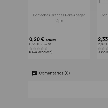
Vista rápida

Borrachas Brancas Para Apagar
Conj
Lápis
0,20 €
2,3
sem IVA
0,25 €
2,87 
com IVA
0 Avaliação(ões)
0 Aval
Comentários (0)