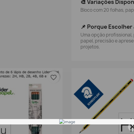
🎨 Variações Dispon
Bloco com 20 folhas, pap
📌 Porque Escolher 
Uma opção profissional, 
papel, precisão e apres
projetos.
favorite_border