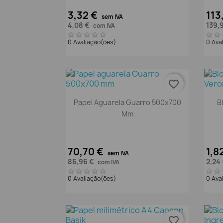
3,32 €
113
sem IVA
4,08 €
139,
com IVA
0 Avaliação(ões)
0 Ava
favorite_border
Vista rápida

Papel Aguarela Guarro 500x700
B
Mm
70,70 €
1,8
sem IVA
86,96 €
2,24
com IVA
0 Avaliação(ões)
0 Ava
favorite_border