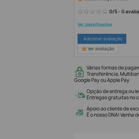
0
/
5
-
0
avali
Ver classificações
Adicionar avaliação
Ver avaliação
Várias formas de paga
Transferência, Multiba
Google Pay ou Apple Pay
Opção de entrega ou l
Entregas gratuitas no c
Apoio ao cliente de exc
É o nosso DNA! Venha de