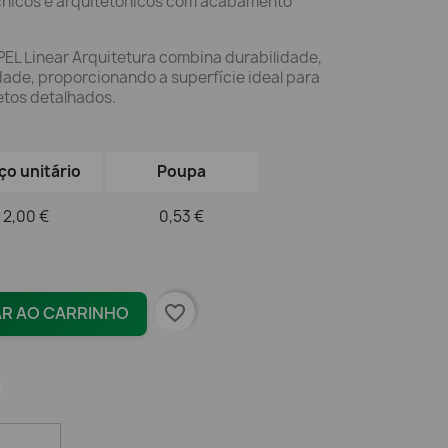
cnicos e arquitetónicos com acabamento
EL Linear Arquitetura combina durabilidade,
dade, proporcionando a superfície ideal para
jetos detalhados.
ço unitário
Poupa
2,00 €
0,53 €
favorite_border
AR AO CARRINHO