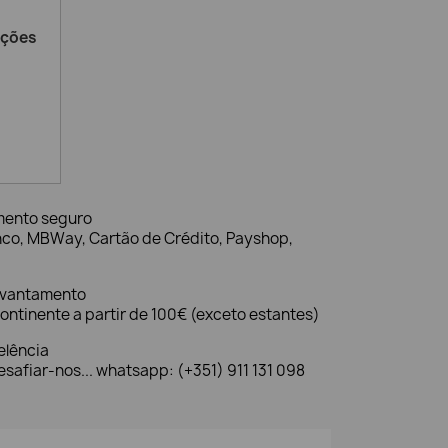
ações
mento seguro
nco, MBWay, Cartão de Crédito, Payshop,
evantamento
ontinente a partir de 100€ (exceto estantes)
elência
safiar-nos... whatsapp: (+351) 911 131 098