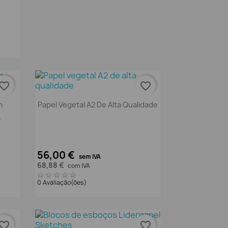
vorite_border
favorite_border
Vista rápida

m
Papel Vegetal A2 De Alta Qualidade
.
56,00 €
sem IVA
68,88 €
com IVA
0 Avaliação(ões)
vorite_border
favorite_border