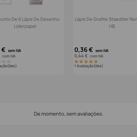
Vista rápida
Vista rápida


unto De 6 Lápis De Desenho
Lápis De Grafite Staedtler Nor
Liderpapel
HB
3 €
0,36 €
sem IVA
sem IVA
€
0,44 €
com IVA
com IVA
iação(ões)
1 Avaliação(ões)
De momento, sem avaliações.