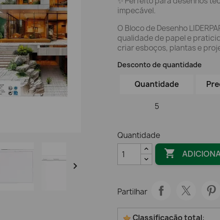
✨ Perfeito para desenhos té
impecável.
O Bloco de Desenho LIDERPAP
qualidade de papel e pratici
criar esboços, plantas e pro
Desconto de quantidade
Quantidade
Pre
5
Quantidade

ADICION

Partilhar
Classificação total
: