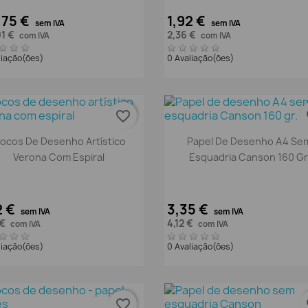
,75 €
1,92 €
sem IVA
sem IVA
91 €
2,36 €
com IVA
com IVA
liação(ões)
0 Avaliação(ões)
favorite_border
fa
Vista rápida
Vista rápida


locos De Desenho Artístico
Papel De Desenho A4 Se
Verona Com Espiral
Esquadria Canson 160 Gr
2 €
3,35 €
sem IVA
sem IVA
 €
4,12 €
com IVA
com IVA
liação(ões)
0 Avaliação(ões)
favorite_border
fa