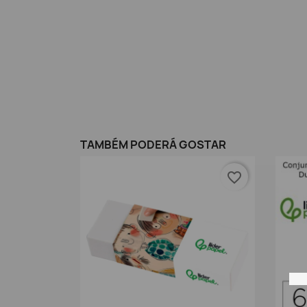
TAMBÉM PODERÁ GOSTAR
favorite_border