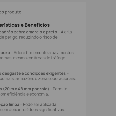
do produto
erísticas e Benefícios
 padrão zebra amarelo e preto
– Alerta
e perigo, reduzindo o risco de
douro
– Adere firmemente a pavimentos,
iversas, mesmo em áreas de tráfego
ao desgaste e condições exigentes
–
ustriais, armazéns e zonas operacionais.
 (20 m x 48 mm por rolo)
– Permite
com eficiência e economia.
oção limpa
– Pode ser aplicada
em deixar resíduos significativos.