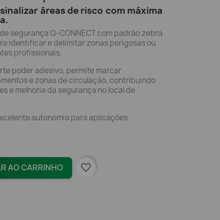
 sinalizar áreas de risco com máxima
a.
ção de segurança Q-CONNECT com padrão zebra
ra identificar e delimitar zonas perigosas ou
es profissionais.
orte poder adesivo, permite marcar
mentos e zonas de circulação, contribuindo
s e melhoria da segurança no local de
excelente autonomia para aplicações
favorite_border
AR AO CARRINHO