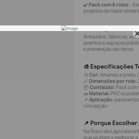
✔️
Pack com 6 rolos
– Ex
projetos de maior dimen
🎯 Ideal para:
Armazéns, fábricas, estal
eventos e espaços públi
e prevenção de riscos.
🎨 Especificações T
🎨
Cor:
Amarelo e preto 
📏
Dimensões por rolo:
📦
Conteúdo:
Pack com 6
🧱
Material:
PVC ou poliet
📌
Aplicação:
pavimentos
circulação
📌 Porque Escolher 
Na Risco de Lápis encont
que ajudam a melhorar a