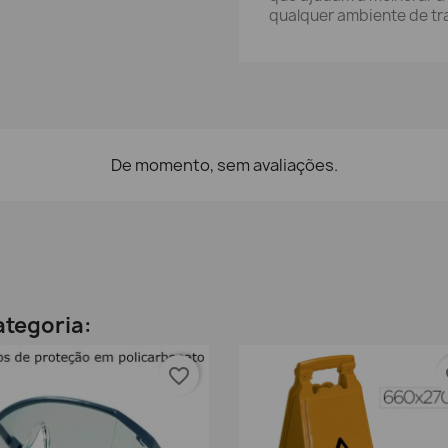
qualquer ambiente de tr
De momento, sem avaliações.
ategoria:
favorite_border
fa