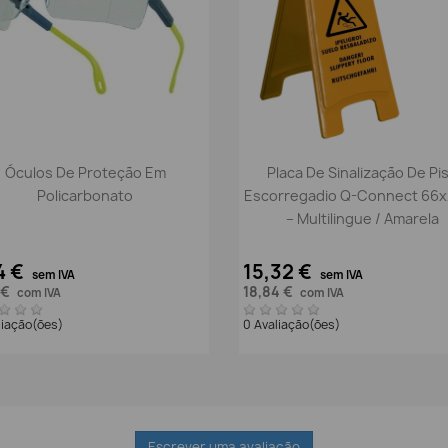
Vista rápida
Vista rápida


Óculos De Proteção Em
Placa De Sinalização De Pi
Policarbonato
Escorregadio Q-Connect 66
– Multilingue / Amarela
4 €
15,32 €
sem IVA
sem IVA
 €
18,84 €
com IVA
com IVA
liação(ões)
0 Avaliação(ões)
Escrever uma avaliação