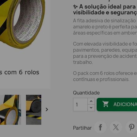
✨ A solução ideal para
visibilidade e seguranç
A fita adesiva de sinaliza
amarelo e preto é perfeita pa
áreas específicas em ambient
Com elevada visibilidade e f
pavimentos, paredes, equipa
para a prevenção de acidente
trabalho.
O pack com 6 rolos oferece 
contínuas e profissionais.
Quantidade

ADICION

Partilhar