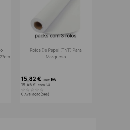
Vista rápida

so
Rolos De Papel (TNT) Para
x27cm
Marquesa
15,82 €
sem IVA
19,46 €
com IVA
0 Avaliação(ões)