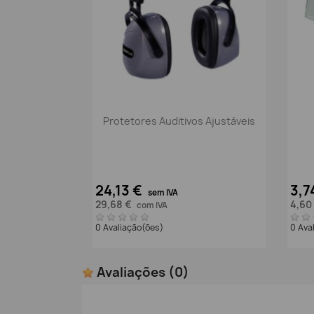
Vista rápida

Protetores Auditivos Ajustáveis
24,13 €
3,7
sem IVA
29,68 €
4,60
com IVA
0 Avaliação(ões)
0 Ava
Avaliações
(0)