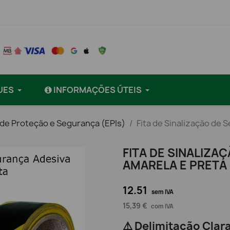
UES
INFORMAÇÕES ÚTEIS
 de Proteção e Segurança (EPIs)
Fita de Sinalização de 
FITA DE SINALIZA
AMARELA E PRETA 
12.51
sem IVA
15,39 €
com IVA
⚠️ Delimitação Clar