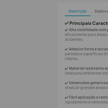
Descrição
Dados 
✅ Principais Caract
✔️
Alta visibilidade com
eficazmente para áreas d
acidentes.
✔️
Adesivo forte e dura
paredes e superfícies d
intenso.
✔️
Material resistente 
Ideal para ambientes ind
✔️
Dimensões generosas
sinalizar grandes áreas 
✔️
Fácil aplicação e rem
rapidamente e removida s