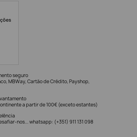
ações
mento seguro
nco, MBWay, Cartão de Crédito, Payshop,
evantamento
ontinente a partir de 100€ (exceto estantes)
elência
safiar-nos... whatsapp: (+351) 911 131 098