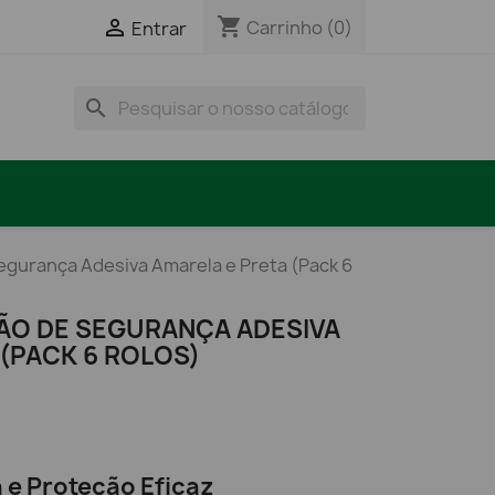
shopping_cart

Carrinho
(0)
Entrar
search
Segurança Adesiva Amarela e Preta (Pack 6
ÇÃO DE SEGURANÇA ADESIVA
(PACK 6 ROLOS)
a e Proteção Eficaz