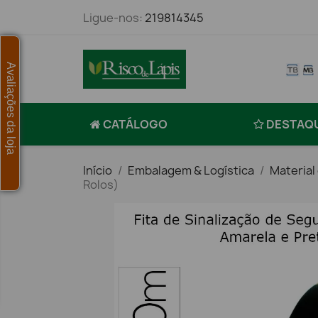
Ligue-nos:
219814345
Avaliações da loja
CATÁLOGO
DESTAQ
Início
Embalagem & Logística
Material
Rolos)