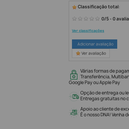
Classificação total
:
0
/
5
-
0
avali
Ver classificações
Adicionar avaliação
Ver avaliação
Várias formas de paga
Transferência, Multiba
Google Pay ou Apple Pay
Opção de entrega ou l
Entregas gratuitas no c
Apoio ao cliente de exc
É o nosso DNA! Venha de