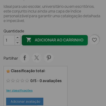
Ideal para uso escolar, universitário ou em escritórios,
este conjunto inclui ainda uma capa de índice
personalizável para garantir uma catalogação detalhada
e impecável.
Quantidade

favorite_border
ADICIONAR AO CARRINHO
Partilhar
Classificação total
:
0
/
5
-
0
avaliações
Ver classificações
Adicionar avaliação