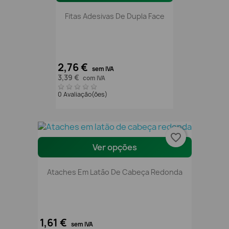
Fitas Adesivas De Dupla Face
2,76 €
sem IVA
3,39 €
com IVA
0 Avaliação(ões)
favorite_border
Ver opções
Ataches Em Latão De Cabeça Redonda
1,61 €
sem IVA