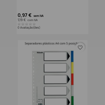
0,97 €
sem IVA
1,19 €
com IVA
0 Avaliação(ões)
favorite_border