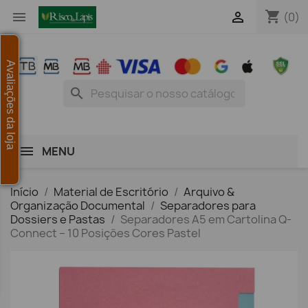
shopping_cart


(0)
Avaliações da loja
search
MENU
Início
Material de Escritório
Arquivo &
Organização Documental
Separadores para
Dossiers e Pastas
Separadores A5 em Cartolina Q-
Connect – 10 Posições Cores Pastel