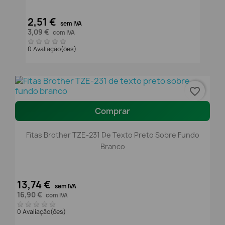
2,51 €
sem IVA
3,09 €
com IVA
0 Avaliação(ões)
favorite_border
Comprar
Fitas Brother TZE-231 De Texto Preto Sobre Fundo
Branco
13,74 €
sem IVA
16,90 €
com IVA
0 Avaliação(ões)