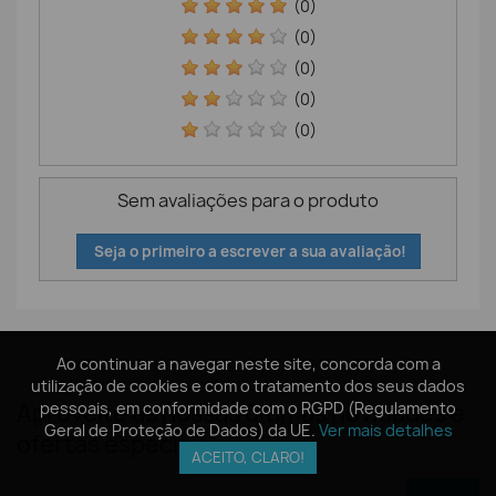
(0)
(0)
(0)
(0)
(0)
Sem avaliações para o produto
Seja o primeiro a escrever a sua avaliação!
Ao continuar a navegar neste site, concorda com a
Ao continuar a navegar neste site, concorda com a
utilização de cookies e com o tratamento dos seus dados
utilização de cookies e com o tratamento dos seus dados
Aproveite as nossas últimas novidades e
pessoais, em conformidade com o RGPD (Regulamento
pessoais, em conformidade com o RGPD (Regulamento
Geral de Proteção de Dados) da UE.
Geral de Proteção de Dados) da UE.
Ver mais detalhes
Ver mais detalhes
ofertas especiais
ACEITO, CLARO!
ACEITO, CLARO!