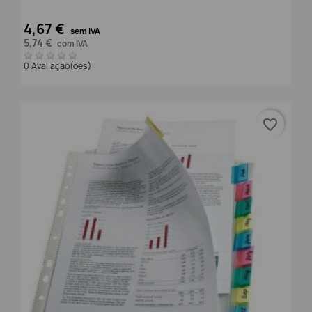
4,67 €
sem IVA
5,74 €
com IVA
0 Avaliação(ões)
favorite_border