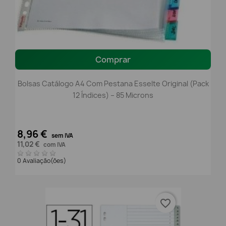
Comprar
Bolsas Catálogo A4 Com Pestana Esselte Original (Pack
12 Índices) – 85 Microns
8,96 €
sem IVA
11,02 €
com IVA
0 Avaliação(ões)
favorite_border