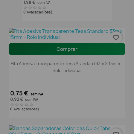
1,98 €
com IVA
0 Avaliação(ões)
favorite_border
Comprar
Fita Adesiva Transparente Tesa Standard 33m X 15mm –
Rolo Individual
0,75 €
sem IVA
0,92 €
com IVA
0 Avaliação(ões)