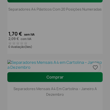
Separadores A4 Plásticos Com 20 Posiçóes Numeradas
1,70 €
sem IVA
2,09 €
com IVA
0 Avaliação(ões)
favorite_border
Comprar
Separadores Mensais A4 Em Cartolina – Janeiro A
Dezembro