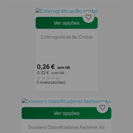
favorite_border
Ver opções
Esferográficas Bic Cristal
0,26 €
sem IVA
0,32 €
com IVA
0 Avaliação(ões)
favorite_border
Ver opções
Dossiers Classificadores Fastener A4