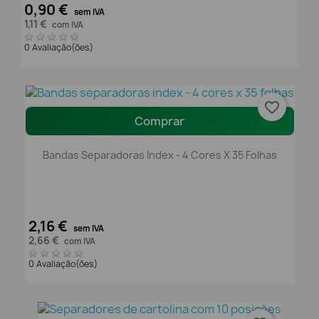
0,90 €
sem IVA
1,11 €
com IVA
0 Avaliação(ões)
favorite_border
Comprar
Bandas Separadoras Index - 4 Cores X 35 Folhas
2,16 €
sem IVA
2,66 €
com IVA
0 Avaliação(ões)