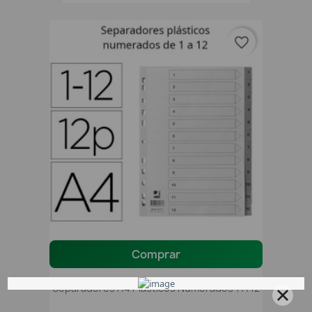
favorite_border
Comprar
Separadores A4 Plásticos Numerados 1 A 12