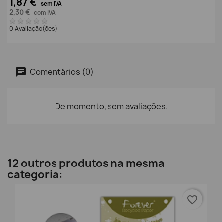
1,87 €
sem IVA
2,30 €
com IVA
0 Avaliação(ões)
Comentários (0)
De momento, sem avaliações.
12 outros produtos na mesma
categoria:
favorite_border