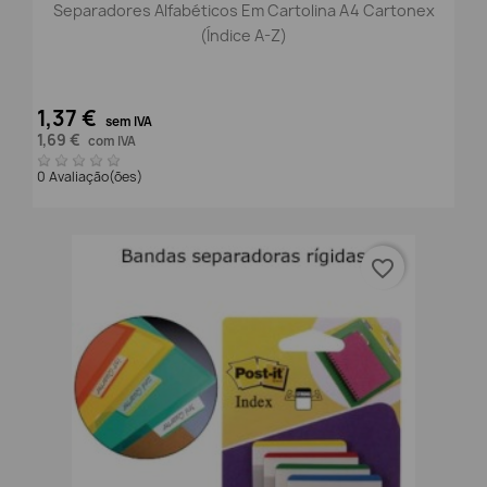
Separadores Alfabéticos Em Cartolina A4 Cartonex
(Índice A-Z)
1,37 €
sem IVA
1,69 €
com IVA
0 Avaliação(ões)
favorite_border