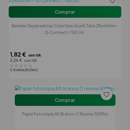
favorite_border
Comprar
Bandas Separadoras Coloridas Quick Tabs 25x45mm –
Q-Connect / 160 Un.
1,82 €
sem IVA
2,24 €
com IVA
0 Avaliação(ões)
favorite_border
Comprar
Papel Fotocópia A5 Branco (1 Resma 500fls)