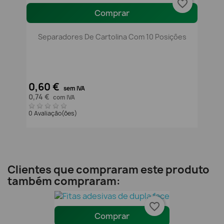
favorite_border
Comprar
Separadores De Cartolina Com 10 Posições
0,60 €
sem IVA
0,74 €
com IVA
0 Avaliação(ões)
Clientes que compraram este produto
também compraram:
favorite_border
Comprar