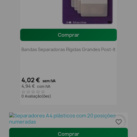
Comprar
Bandas Separadoras Rígidas Grandes Post-It
4,02 €
sem IVA
4,94 €
com IVA
0 Avaliação(ões)
favorite_border
Comprar