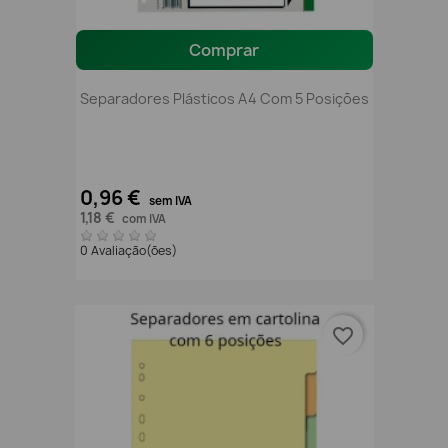
Comprar
Separadores Plásticos A4 Com 5 Posições
0,96 €
sem IVA
1,18 €
com IVA
0 Avaliação(ões)
favorite_border