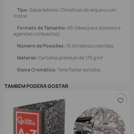
Tipo:
Separadores / Divisórias de arquivo com
índice
Formato de Tamanho:
A5 (ideal para dossiers e
agendas compactas)
Número de Posições:
10 divisórias coloridas
Material:
Cartolina premium de 175 g/m²
Gama Cromática:
Tons Pastel sortidos
TAMBÉM PODERÁ GOSTAR
favorite_border