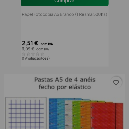
Comprar
Papel Fotocópia A5 Branco (1 Resma 500fls)
2,51 €
sem IVA
3,09 €
com IVA
0 Avaliação(ões)
favorite_border