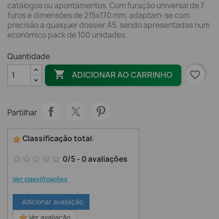
catálogos ou apontamentos. Com furação universal de 7
furos e dimensões de 215x170 mm, adaptam-se com
precisão a qualquer dossier A5, sendo apresentadas num
económico pack de 100 unidades.
Quantidade

favorite_border
ADICIONAR AO CARRINHO
Partilhar
Classificação total
:
0
/
5
-
0
avaliações
Ver classificações
Adicionar avaliação
Ver avaliação