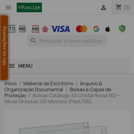
shopping_cart


(0)
Avaliações da loja
search
MENU
Início
Material de Escritório
Arquivo &
Organização Documental
Bolsas e Capas de
Proteção
Bolsas Catálogo A5 Cristal Roma 182 –
Micas Grossas 120 Microns (Pack 100)