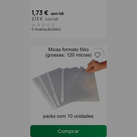
1,73 €
sem IVA
2,13 €
com IVA
0 Avaliação(ões)
favorite_border
Comprar