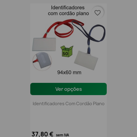
favorite_border
Ver opções
Identificadores Com Cordão Plano
37,80 €
sem IVA