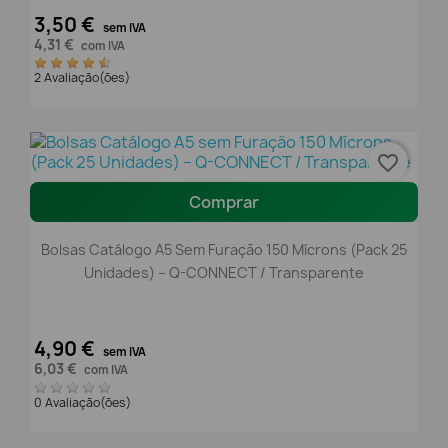
3,50 €
sem IVA
4,31 €
com IVA
2 Avaliação(ões)
favorite_border
Comprar
Bolsas Catálogo A5 Sem Furação 150 Mícrons (Pack 25
Unidades) – Q-CONNECT / Transparente
4,90 €
sem IVA
6,03 €
com IVA
0 Avaliação(ões)