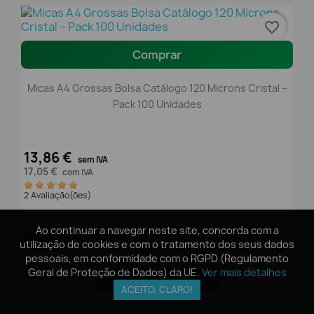
favorite_border
Comprar
Micas A4 Grossas Bolsa Catálogo 120 Microns Cristal –
Pack 100 Unidades
13,86 €
sem IVA
17,05 €
com IVA
2 Avaliação(ões)
Ao continuar a navegar neste site, concorda com a
Ao continuar a navegar neste site, concorda com a
Avaliações
(0)
utilização de cookies e com o tratamento dos seus dados
utilização de cookies e com o tratamento dos seus dados
pessoais, em conformidade com o RGPD (Regulamento
pessoais, em conformidade com o RGPD (Regulamento
Geral de Proteção de Dados) da UE.
Geral de Proteção de Dados) da UE.
Ver mais detalhes
Ver mais detalhes
Escrever uma avaliação
ACEITO, CLARO!
ACEITO, CLARO!