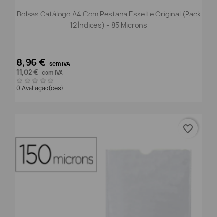
Bolsas Catálogo A4 Com Pestana Esselte Original (Pack
12 Índices) – 85 Microns
8,96 €
sem IVA
11,02 €
com IVA
0 Avaliação(ões)
favorite_border