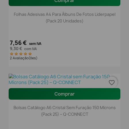
Comprar
Folhas Adesivas A4 Para Álbuns De Fotos Liderpapel
(Pack 20 Unidades)
7,56 €
sem IVA
9,30 €
com IVA
2 Avaliação(ões)
favorite_border
Comprar
Bolsas Catálogo A6 Cristal Sem Furação 150 Mícrons
(Pack 25) – Q-CONNECT