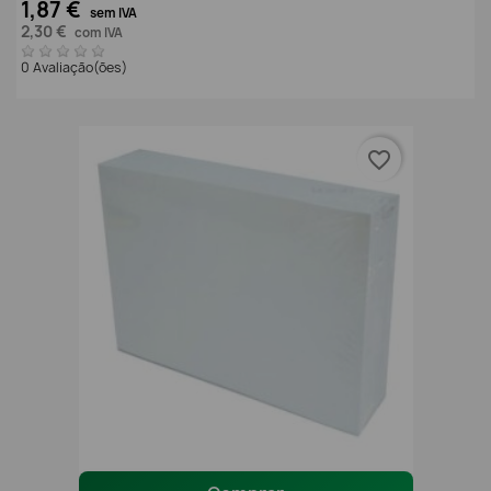
1,87 €
sem IVA
2,30 €
com IVA
0 Avaliação(ões)
favorite_border