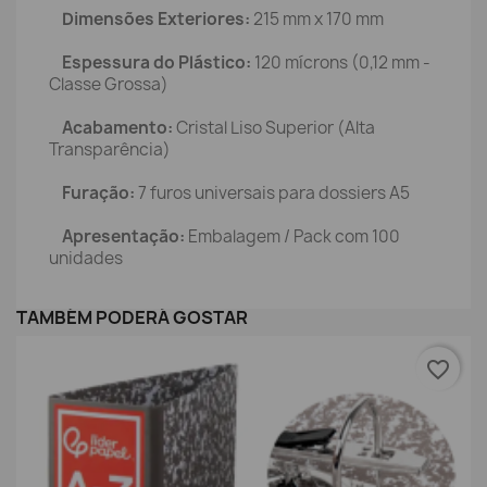
Dimensões Exteriores:
215 mm x 170 mm
Espessura do Plástico:
120 mícrons (0,12 mm -
Classe Grossa)
Acabamento:
Cristal Liso Superior (Alta
Transparência)
Furação:
7 furos universais para dossiers A5
Apresentação:
Embalagem / Pack com 100
unidades
TAMBÉM PODERÁ GOSTAR
favorite_border