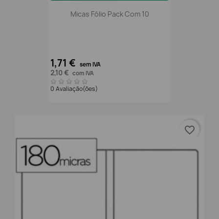
Micas Fólio Pack Com 10
1,71 €
sem IVA
2,10 €
com IVA
0 Avaliação(ões)
favorite_border