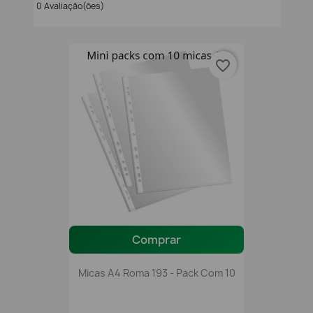
0 Avaliação(ões)
favorite_border
Comprar
Micas A4 Roma 193 - Pack Com 10