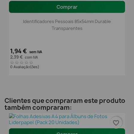
Comprar
Identificadores Pessoais 85x54mm Durable
Transparentes
1,94 €
sem IVA
2,39 €
com IVA
0 Avaliação(ões)
Clientes que compraram este produto
também compraram:
favorite_border