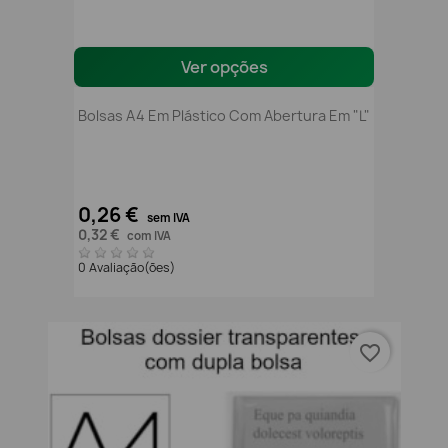
Ver opções
Bolsas A4 Em Plástico Com Abertura Em "L"
0,26 €
sem IVA
0,32 €
com IVA
0 Avaliação(ões)
favorite_border