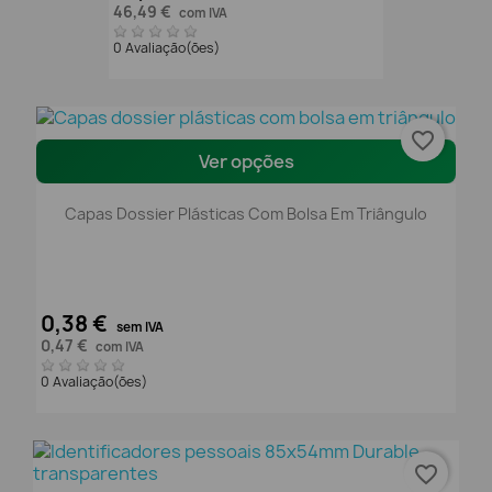
46,49 €
com IVA
0 Avaliação(ões)
favorite_border
Ver opções
Capas Dossier Plásticas Com Bolsa Em Triângulo
0,38 €
sem IVA
0,47 €
com IVA
0 Avaliação(ões)
favorite_border