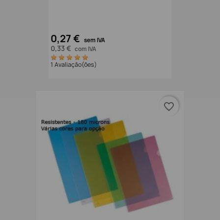
0,27 €
sem IVA
0,33 €
com IVA
1 Avaliação(ões)
favorite_border