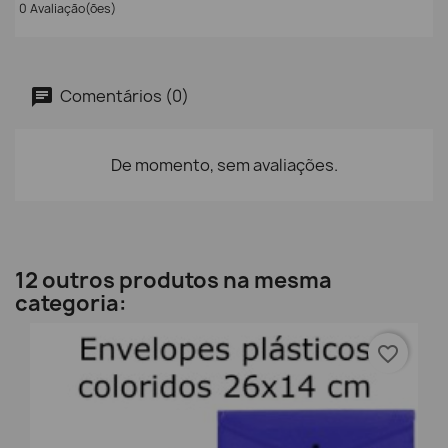
0 Avaliação(ões)
Comentários (0)
De momento, sem avaliações.
12 outros produtos na mesma
categoria:
favorite_border