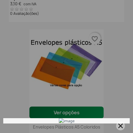
3,10 €
com IVA
0 Avaliação(ões)
favorite_border
Ver opções
Envelopes Plásticos A5 Coloridos