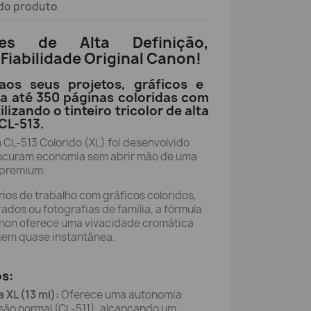
do produto
tes de Alta Definição,
Fiabilidade Original Canon!
os seus projetos, gráficos e
ma até 350 páginas coloridas com
lizando o tinteiro tricolor de alta
CL-513.
n CL-513 Colorido (XL) foi desenvolvido
rocuram economia sem abrir mão de uma
 premium.
rios de trabalho com gráficos coloridos,
rados ou fotografias de família, a fórmula
anon oferece uma vivacidade cromática
gem quase instantânea.
os:
XL (13 ml):
Oferece uma autonomia
rsão normal (CL-511), alcançando um