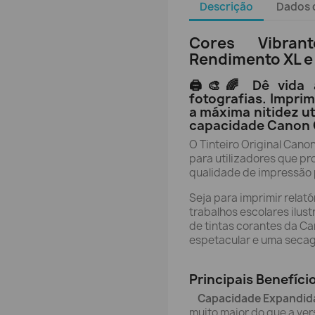
Descrição
Dados 
Cores Vibran
Rendimento XL e 
🖨️🎨🌈 Dê vida a
fotografias. Impri
a máxima nitidez uti
capacidade Canon 
O Tinteiro Original Cano
para utilizadores que p
qualidade de impressão
Seja para imprimir relató
trabalhos escolares ilust
de tintas corantes da C
espetacular e uma seca
Principais Benefíci
Capacidade Expandida 
muito maior do que a ve