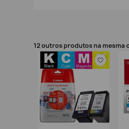
12 outros produtos na mesma c
favorite_border
Vista rápida
