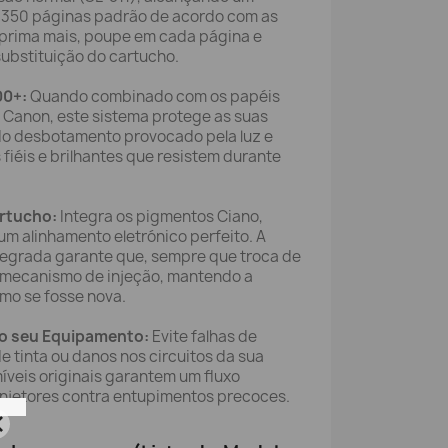
 350 páginas padrão de acordo com as
mprima mais, poupe em cada página e
ubstituição do cartucho.
00+:
Quando combinado com os papéis
a Canon, este sistema protege as suas
do desbotamento provocado pela luz e
 fiéis e brilhantes que resistem durante
rtucho:
Integra os pigmentos Ciano,
m alinhamento eletrónico perfeito. A
egrada garante que, sempre que troca de
 o mecanismo de injeção, mantendo a
mo se fosse nova.
 o seu Equipamento:
Evite falhas de
 tinta ou danos nos circuitos da sua
veis originais garantem um fluxo
injetores contra entupimentos precoces.