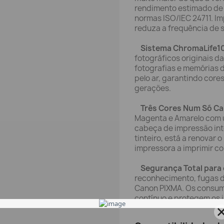
rendimento estimado de
normas ISO/IEC 24711. I
reduza a frequência de s
Sistema ChromaLife1
fotográficos originais d
fotografias e memórias 
pelo ar, garantindo cores
gerações.
Três Cores Num Só Ca
Magenta e Amarelo com u
cabeça de impressão int
tinteiro, está a renovar
impressora a imprimir co
Segurança Total para
reconhecimento, fugas de
Canon PIXMA. Os consumí
contínuo e protegem os 