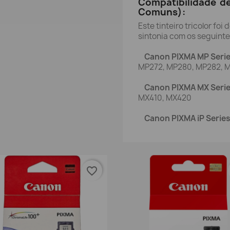
Compatibilidade d
Comuns):
Este tinteiro tricolor fo
sintonia com os seguint
Canon PIXMA MP Serie
MP272, MP280, MP282, 
Canon PIXMA MX Serie
MX410, MX420
Canon PIXMA iP Series
favorite_border