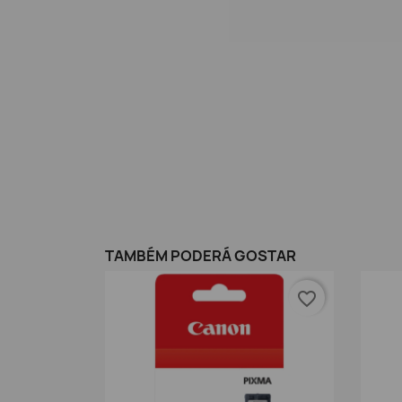
TAMBÉM PODERÁ GOSTAR
favorite_border