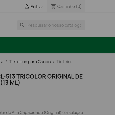
shopping_cart

Carrinho
(0)
Entrar
search
ta
Tinteiros para Canon
Tinteiro
L-513 TRICOLOR ORIGINAL DE
(13 ML)
lor de Alta Capacidade (Original) é a solução