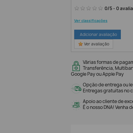
0
/
5
-
0
avali
Ver classificações
Adicionar avaliação
Ver avaliação
Várias formas de paga
Transferência, Multiba
Google Pay ou Apple Pay
Opção de entrega ou l
Entregas gratuitas no c
Apoio ao cliente de exc
É o nosso DNA! Venha de