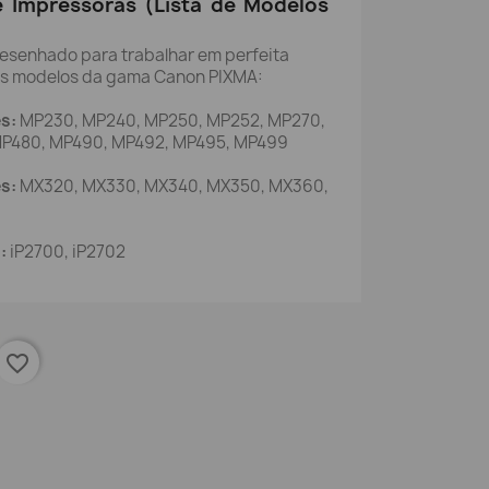
e Impressoras (Lista de Modelos
i desenhado para trabalhar em perfeita
es modelos da gama Canon PIXMA:
s:
MP230, MP240, MP250, MP252, MP270,
MP480, MP490, MP492, MP495, MP499
s:
MX320, MX330, MX340, MX350, MX360,
:
iP2700, iP2702
favorite_border