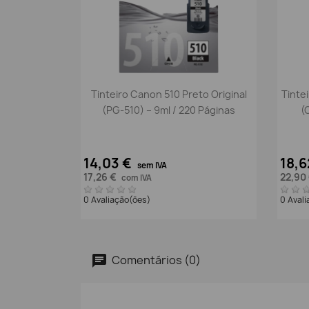
Vista rápida

Tinteiro Canon 510 Preto Original
Tinte
(PG-510) – 9ml / 220 Páginas
(
14,03 €
18,6
sem IVA
17,26 €
22,90
com IVA
0 Avaliação(ões)
0 Aval
Comentários (0)