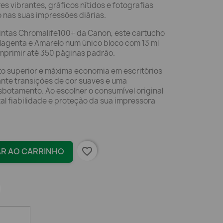
s vibrantes, gráficos nítidos e fotografias
 nas suas impressões diárias.
intas Chromalife100+ da Canon, este cartucho
Magenta e Amarelo num único bloco com 13 ml
mprimir até 350 páginas padrão.
o superior e máxima economia em escritórios
nte transições de cor suaves e uma
sbotamento. Ao escolher o consumível original
al fiabilidade e proteção da sua impressora
favorite_border
AR AO CARRINHO