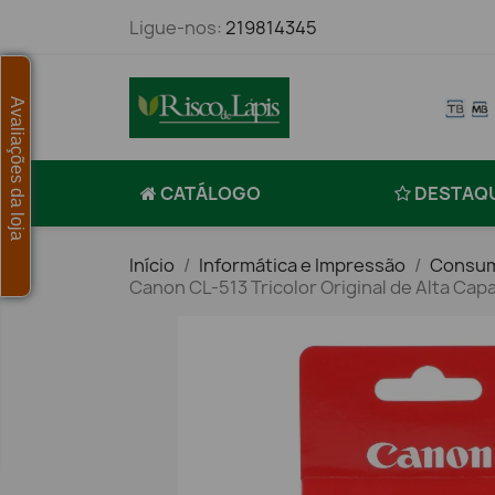
Ligue-nos:
219814345
Avaliações da loja
CATÁLOGO
DESTAQ
Início
Informática e Impressão
Consum
Canon CL-513 Tricolor Original de Alta Cap