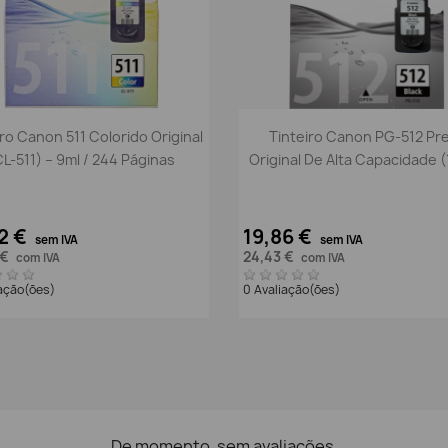
Vista rápida
Vista rápida


iro Canon 511 Colorido Original
Tinteiro Canon PG-512 Pr
CL-511) – 9ml / 244 Páginas
Original De Alta Capacidade (
2 €
19,86 €
sem IVA
sem IVA
 €
24,43 €
com IVA
com IVA
iação(ões)
0 Avaliação(ões)
De momento, sem avaliações.