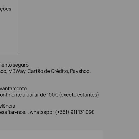
ações
mento seguro
nco, MBWay, Cartão de Crédito, Payshop,
evantamento
ontinente a partir de 100€ (exceto estantes)
elência
safiar-nos... whatsapp: (+351) 911 131 098