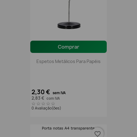
Comprar
Espetos Metálicos Para Papéis
2,30 €
sem IVA
2,83 €
com IVA
0 Avaliação(ões)
favorite_border