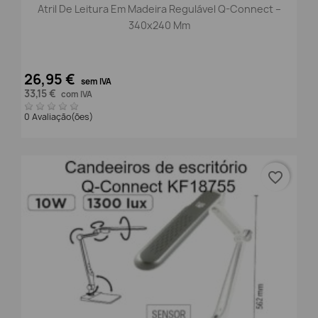
Atril De Leitura Em Madeira Regulável Q-Connect –
340x240 Mm
26,95 €
sem IVA
33,15 €
com IVA
0 Avaliação(ões)
favorite_border