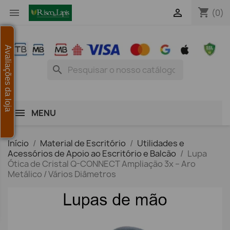
shopping_cart


(0)
Avaliações da loja
search
MENU
Início
Material de Escritório
Utilidades e
Acessórios de Apoio ao Escritório e Balcão
Lupa
Ótica de Cristal Q-CONNECT Ampliação 3x – Aro
Metálico / Vários Diâmetros