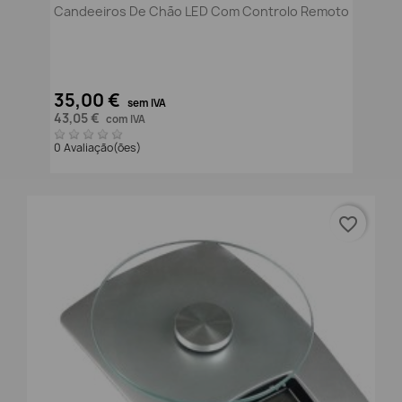
Candeeiros De Chão LED Com Controlo Remoto
35,00 €
sem IVA
43,05 €
com IVA
0 Avaliação(ões)
favorite_border