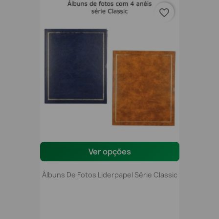
favorite_border
Ver opções
Álbuns De Fotos Liderpapel Série Classic