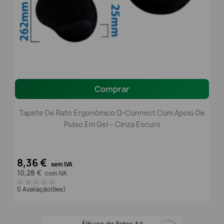
Comprar
Tapete De Rato Ergonómico Q-Connect Com Apoio De
Pulso Em Gel – Cinza Escuro
8,36 €
sem IVA
10,28 €
com IVA
0 Avaliação(ões)