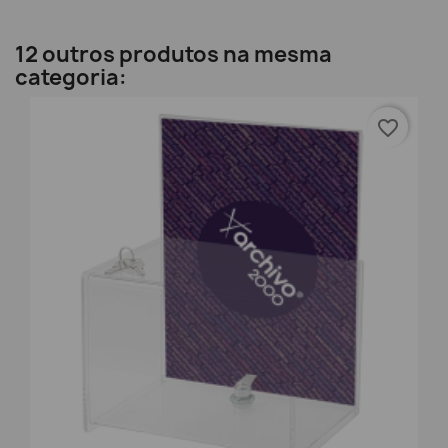
12 outros produtos na mesma
categoria:
favorite_border