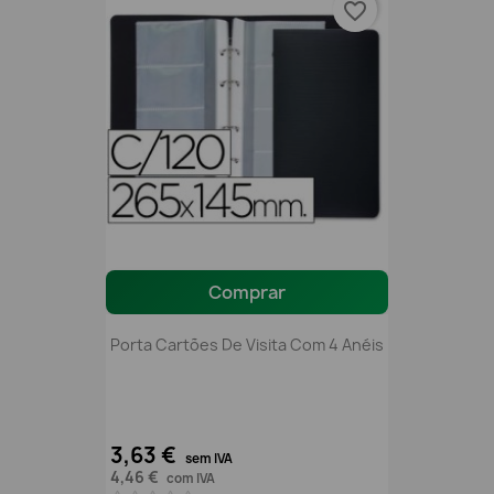
favorite_border
Comprar
Porta Cartões De Visita Com 4 Anéis
3,63 €
sem IVA
4,46 €
com IVA