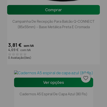
Comprar
Campainha De Recepção Para Balcão Q-CONNECT
(85x55mm) – Base Metálica Preta E Cromada
3,81 €
sem IVA
4,69 €
com IVA
0 Avaliação(ões)
favorite_border
Ver opções
Cadernos A5 Espiral De Capa Azul (80 Fls)