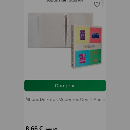
favorite_border
Comprar
Álbuns De Fotos Modernos Com 4 Anéis
8,66 €
sem IVA