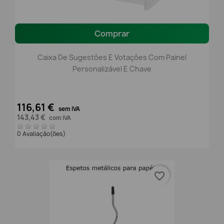
Comprar
Caixa De Sugestões E Votações Com Painel
Personalizável E Chave
116,61 €
sem IVA
143,43 €
com IVA
0 Avaliação(ões)
favorite_border