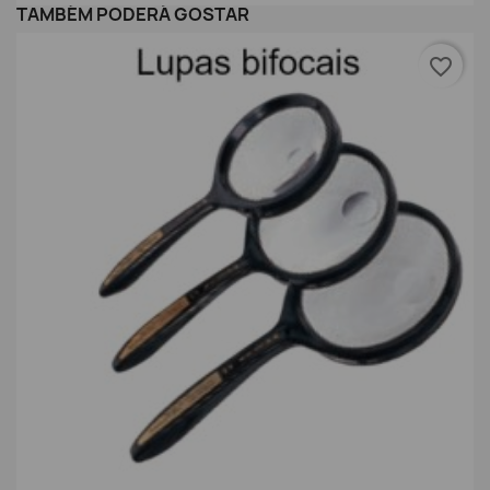
TAMBÉM PODERÁ GOSTAR
favorite_border