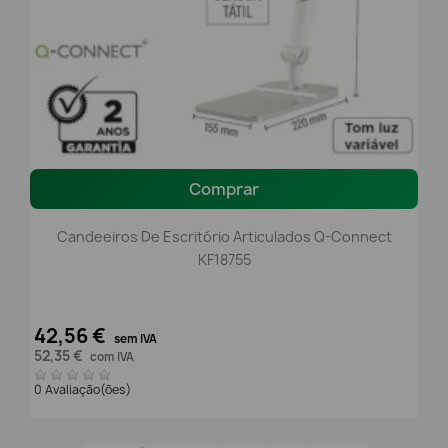
Comprar
Candeeiros De Escritório Articulados Q-Connect
KF18755
42,56 €
sem IVA
52,35 €
com IVA
0 Avaliação(ões)