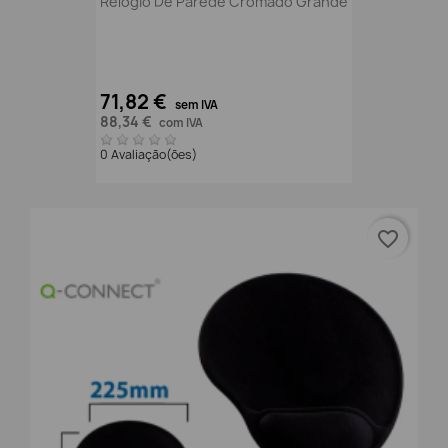
Relógio De Parede Cromado Grande
71,82 €
sem IVA
88,34 €
com IVA
0 Avaliação(ões)
favorite_border