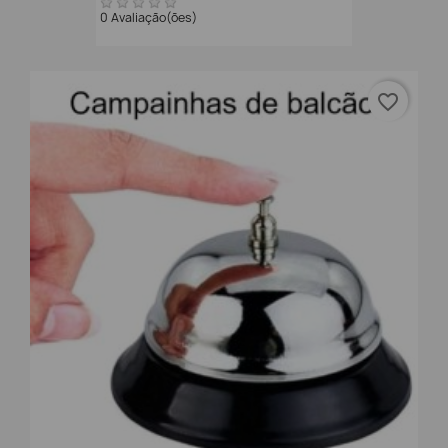
0 Avaliação(ões)
favorite_border