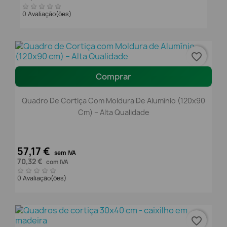
0 Avaliação(ões)
favorite_border
Comprar
Quadro De Cortiça Com Moldura De Alumínio (120x90
Cm) – Alta Qualidade
57,17 €
sem IVA
70,32 €
com IVA
0 Avaliação(ões)
favorite_border