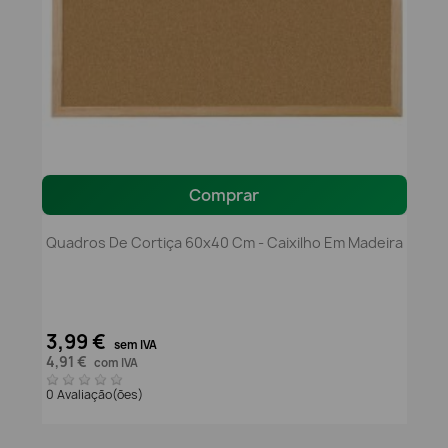
Comprar
Quadros De Cortiça 60x40 Cm - Caixilho Em Madeira
3,99 €
sem IVA
4,91 €
com IVA
0 Avaliação(ões)