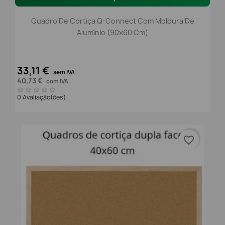
Quadro De Cortiça Q-Connect Com Moldura De
Alumínio (90x60 Cm)
33,11 €
sem IVA
40,73 €
com IVA
0 Avaliação(ões)
favorite_border