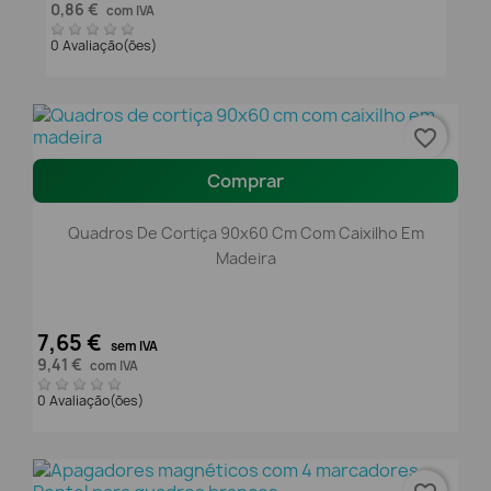
0,86 €
com IVA
0 Avaliação(ões)
favorite_border
Comprar
Quadros De Cortiça 90x60 Cm Com Caixilho Em
Madeira
7,65 €
sem IVA
9,41 €
com IVA
0 Avaliação(ões)