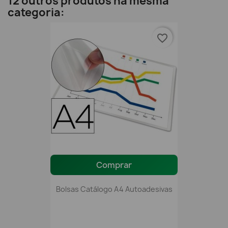
12 outros produtos na mesma
categoria:
favorite_border
Comprar
Bolsas Catálogo A4 Autoadesivas