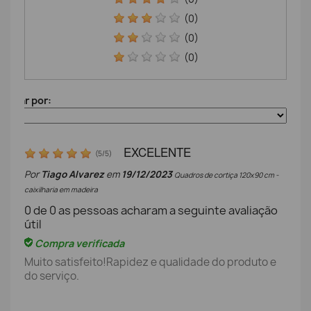
(0)
(0)
(0)
denar por:
EXCELENTE
(
5
/
5
)
Por
Tiago Alvarez
em
19/12/2023
Quadros de cortiça 120x90 cm -
caixilharia em madeira
0
de
0
as pessoas acharam a seguinte avaliação
útil
Compra verificada
Muito satisfeito!Rapidez e qualidade do produto e
do serviço.