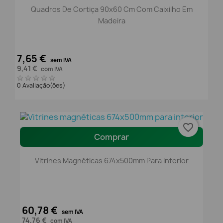
Quadros De Cortiça 90x60 Cm Com Caixilho Em
Madeira
7,65 €
sem IVA
9,41 €
com IVA
0 Avaliação(ões)
favorite_border
Comprar
Vitrines Magnéticas 674x500mm Para Interior
60,78 €
sem IVA
74,76 €
com IVA