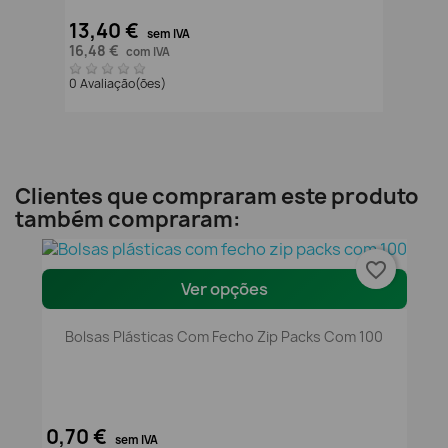
13,40 €
sem IVA
16,48 €
com IVA
0 Avaliação(ões)
Clientes que compraram este produto
também compraram:
favorite_border
Ver opções
Bolsas Plásticas Com Fecho Zip Packs Com 100
0,70 €
sem IVA