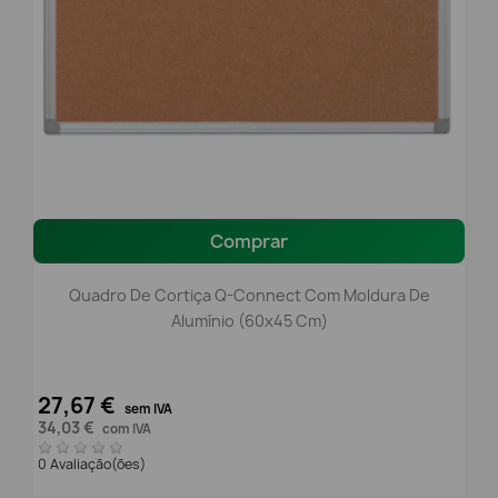
Comprar
Quadro De Cortiça Q-Connect Com Moldura De
Alumínio (60x45 Cm)
27,67 €
sem IVA
34,03 €
com IVA
0 Avaliação(ões)