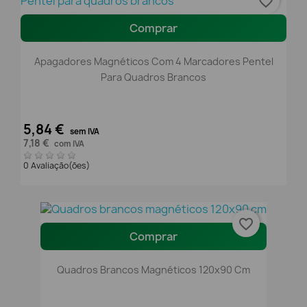
favorite_border
Comprar
Apagadores Magnéticos Com 4 Marcadores Pentel
Para Quadros Brancos
5,84 €
sem IVA
7,18 €
com IVA
0 Avaliação(ões)
favorite_border
Comprar
Quadros Brancos Magnéticos 120x90 Cm