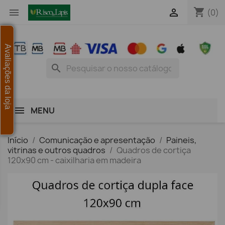
shopping_cart


(0)
Avaliações da loja
search
MENU
Início
Comunicação e apresentação
Paineis,
vitrinas e outros quadros
Quadros de cortiça
120x90 cm - caixilharia em madeira