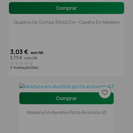
Comprar
Quadros De Cortiça 30x40 Cm - Caixilho Em Madeira
3,03 €
sem IVA
3,73 €
com IVA
0 Avaliação(ões)
favorite_border
Comprar
Moldura Em Alumínio Porta Anúncios A3