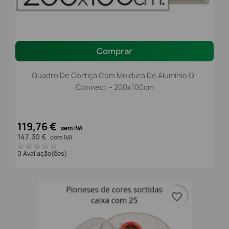
Comprar
Quadro De Cortiça Com Moldura De Alumínio Q-
Connect – 200x100cm
119,76 €
sem IVA
147,30 €
com IVA
0 Avaliação(ões)
favorite_border