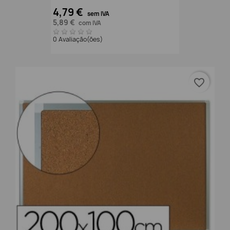
4,79 €
sem IVA
5,89 €
com IVA
0 Avaliação(ões)
favorite_border