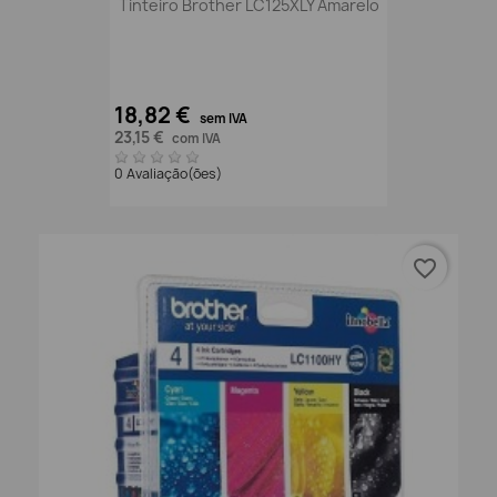
Tinteiro Brother LC125XLY Amarelo
18,82 €
sem IVA
23,15 €
com IVA
0 Avaliação(ões)
favorite_border