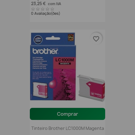
23,25 €
com IVA
0 Avaliação(ões)
favorite_border
Comprar
Tinteiro Brother LC1000M Magenta