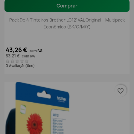
Comprar
Pack De 4 Tinteiros Brother LC121VAL Original – Multipack
Económico (BK/C/M/Y)
43,26 €
sem IVA
53,21 €
com IVA
0 Avaliação(ões)
favorite_border