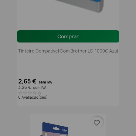
Comprar
Tinteiro Compativel Com Brother LC-1000C Azul
2,65 €
sem IVA
3,26 €
com IVA
0 Avaliação(ões)
favorite_border