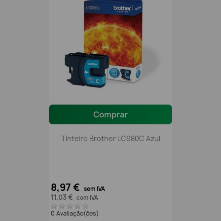
Comprar
Tinteiro Brother LC980C Azul
8,97 €
sem IVA
11,03 €
com IVA
0 Avaliação(ões)