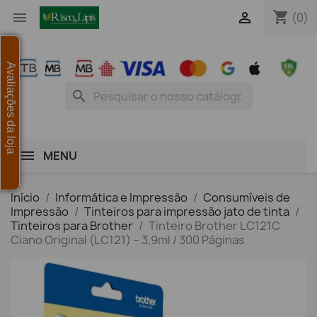
shopping_cart


(0)
Avaliações da loja
search
MENU
Início
Informática e Impressão
Consumíveis de
Impressão
Tinteiros para impressão jato de tinta
Tinteiros para Brother
Tinteiro Brother LC121C
Ciano Original (LC121) – 3,9ml / 300 Páginas