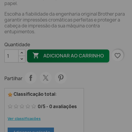
papel.
Escolha a fiabilidade da engenharia original Brother para
garantir impressões cromáticas perfeitas e proteger a
cabeça de impressão da sua máquina contra
entupimentos.
Quantidade

favorite_border
ADICIONAR AO CARRINHO
Partilhar
Classificação total
:
0
/
5
-
0
avaliações
Ver classificações