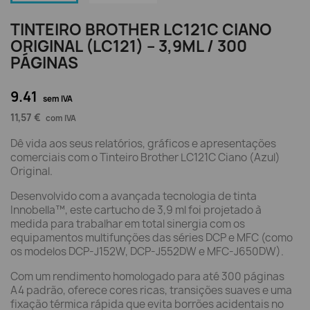
TINTEIRO BROTHER LC121C CIANO
ORIGINAL (LC121) – 3,9ML / 300
PÁGINAS
9.41
sem IVA
11,57 €
com IVA
Dê vida aos seus relatórios, gráficos e apresentações
comerciais com o Tinteiro Brother LC121C Ciano (Azul)
Original.
Desenvolvido com a avançada tecnologia de tinta
Innobella™, este cartucho de 3,9 ml foi projetado à
medida para trabalhar em total sinergia com os
equipamentos multifunções das séries DCP e MFC (como
os modelos DCP-J152W, DCP-J552DW e MFC-J650DW).
Com um rendimento homologado para até 300 páginas
A4 padrão, oferece cores ricas, transições suaves e uma
fixação térmica rápida que evita borrões acidentais no