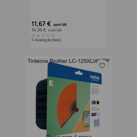
11,67 €
sem IVA
14,35 €
com IVA
0 Avaliação(ões)
favorite_border