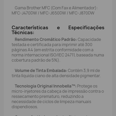
Gama Brother MFC (Com Fax e Alimentador):
MFC-J470DW / MFC-J650DW / MFC-J870DW
Características e Especificações
Técnicas:
Rendimento Cromático Padrão:
Capacidade
testada e certificada para imprimir até 300
páginas A4 (em estrita conformidade com a
norma internacional ISO/IEC 24711, baseada numa
cobertura padrão de 5%).
Volume de Tinta Embalada:
Contém 3,9 ml de
tinta líquida ciano de alta densidade pigmentar.
Tecnologia Original Innobella™:
Protege os
micro-injetores da cabeça de impressão contra o
ressecamento prematuro, reduzindo a
necessidade de ciclos de limpeza manuais
dispendiosos.