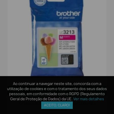
Ao continuar a navegar neste site, concorda com a
Ao continuar a navegar neste site, concorda com a
utilização de cookies e com o tratamento dos seus dados
utilização de cookies e com o tratamento dos seus dados
Comprar
pessoais, em conformidade com o RGPD (Regulamento
pessoais, em conformidade com o RGPD (Regulamento
Geral de Proteção de Dados) da UE.
Geral de Proteção de Dados) da UE.
Ver mais detalhes
Ver mais detalhes
Tinteiros Brother LC-3213M Magenta De Alta
ACEITO, CLARO!
ACEITO, CLARO!
Capacidade