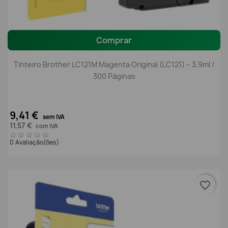
Comprar
Tinteiro Brother LC121M Magenta Original (LC121) – 3,9ml /
300 Páginas
9,41 €
sem IVA
11,57 €
com IVA
0 Avaliação(ões)
favorite_border