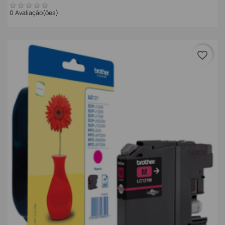
0 Avaliação(ões)
favorite_border