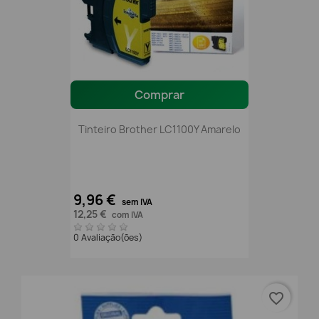
Comprar
Tinteiro Brother LC1100Y Amarelo
9,96 €
sem IVA
12,25 €
com IVA
0 Avaliação(ões)
favorite_border