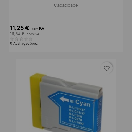
Capacidade
11,25 €
sem IVA
13,84 €
com IVA
0 Avaliação(ões)
favorite_border