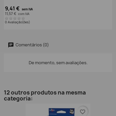
9,41 €
sem IVA
11,57 €
com IVA
0 Avaliação(ões)
Comentários (0)
De momento, sem avaliações.
12 outros produtos na mesma
categoria:
favorite_border