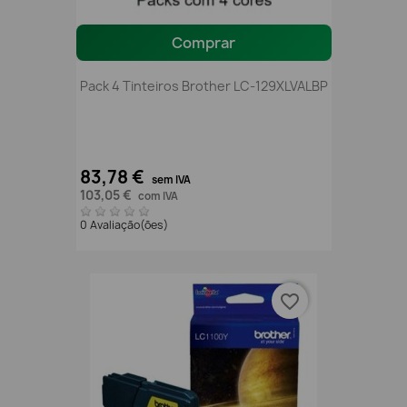
Comprar
Pack 4 Tinteiros Brother LC-129XLVALBP
83,78 €
sem IVA
103,05 €
com IVA
0 Avaliação(ões)
favorite_border