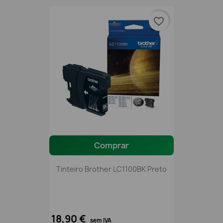
favorite_border
Comprar
Tinteiro Brother LC1100BK Preto
18,90 €
sem IVA