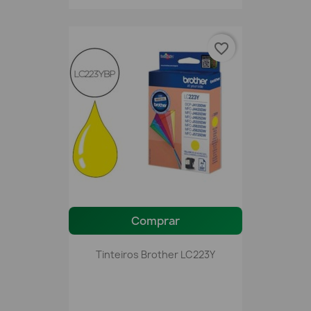
favorite_border
Comprar
Tinteiros Brother LC223Y