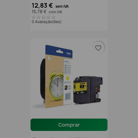
12,83 €
sem IVA
15,78 €
com IVA
0 Avaliação(ões)
favorite_border
Comprar