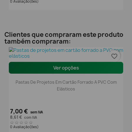
0 Avaliação(ões)
Clientes que compraram este produto
também compraram:
favorite_border
Ver opções
Pastas De Projetos Em Cartão Forrado A PVC Com
Elásticos
7,00 €
sem IVA
8,61 €
com IVA
0 Avaliação(ões)