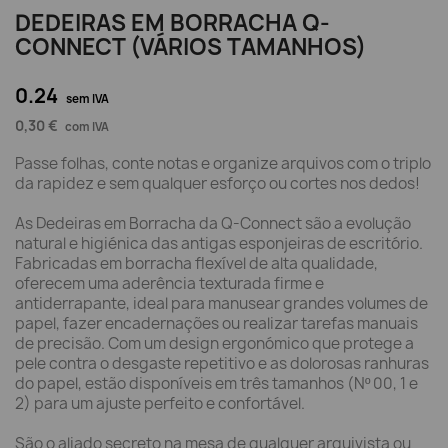
DEDEIRAS EM BORRACHA Q-
CONNECT (VÁRIOS TAMANHOS)
0.24
sem IVA
0,30 €
com IVA
Passe folhas, conte notas e organize arquivos com o triplo
da rapidez e sem qualquer esforço ou cortes nos dedos!
As Dedeiras em Borracha da Q-Connect são a evolução
natural e higiénica das antigas esponjeiras de escritório.
Fabricadas em borracha flexível de alta qualidade,
oferecem uma aderência texturada firme e
antiderrapante, ideal para manusear grandes volumes de
papel, fazer encadernações ou realizar tarefas manuais
de precisão. Com um design ergonómico que protege a
pele contra o desgaste repetitivo e as dolorosas ranhuras
do papel, estão disponíveis em três tamanhos (Nº 00, 1 e
2) para um ajuste perfeito e confortável.
São o aliado secreto na mesa de qualquer arquivista ou