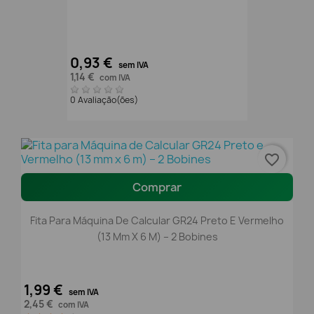
0,93 €
sem IVA
1,14 €
com IVA
0 Avaliação(ões)
favorite_border
Comprar
Fita Para Máquina De Calcular GR24 Preto E Vermelho
(13 Mm X 6 M) – 2 Bobines
1,99 €
sem IVA
2,45 €
com IVA