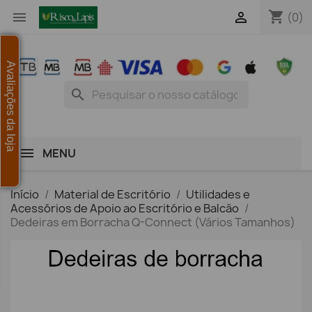
shopping_cart


(0)
Avaliações da loja
search
MENU
Início
Material de Escritório
Utilidades e
Acessórios de Apoio ao Escritório e Balcão
Dedeiras em Borracha Q-Connect (Vários Tamanhos)