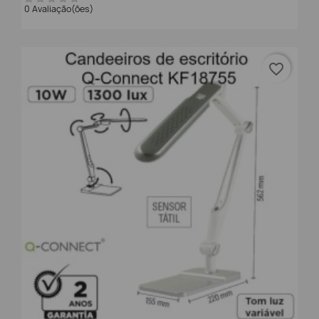
0 Avaliação(ões)
favorite_border