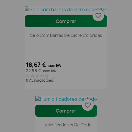
favorite_border
Comprar
Selo Com Barras De Lacre Coloridas
18,67 €
sem IVA
22,96 €
com IVA
0 Avaliação(ões)
favorite_border
Comprar
Humidificadores De Dedo