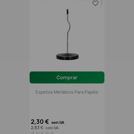
favorite_border
Comprar
Espetos Metálicos Para Papéis
2,30 €
sem IVA
2,83 €
com IVA