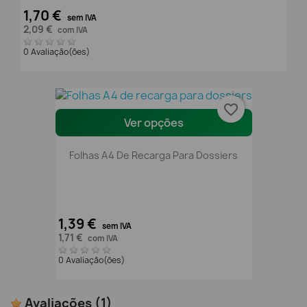
1,70 €
sem IVA
2,09 €
com IVA
0 Avaliação(ões)
favorite_border
Ver opções
Folhas A4 De Recarga Para Dossiers
1,39 €
sem IVA
1,71 €
com IVA
0 Avaliação(ões)
Avaliações
(1)