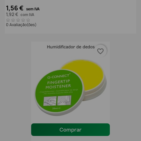
1,56 €
sem IVA
1,92 €
com IVA
0 Avaliação(ões)
favorite_border
Comprar