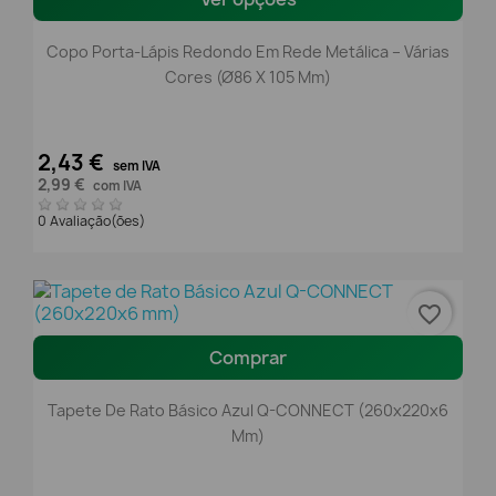
Copo Porta-Lápis Redondo Em Rede Metálica – Várias
Cores (Ø86 X 105 Mm)
2,43 €
sem IVA
2,99 €
com IVA
0 Avaliação(ões)
favorite_border
Comprar
Tapete De Rato Básico Azul Q-CONNECT (260x220x6
Mm)