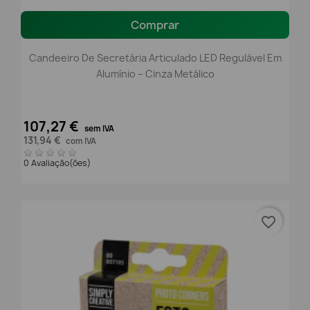
Comprar
Candeeiro De Secretária Articulado LED Regulável Em
Alumínio – Cinza Metálico
107,27 €
sem IVA
131,94 €
com IVA
0 Avaliação(ões)
favorite_border