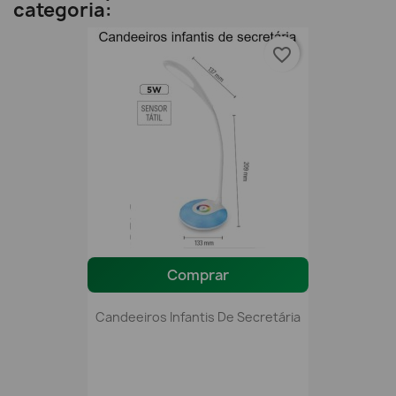
categoria:
favorite_border
Comprar
Candeeiros Infantis De Secretária