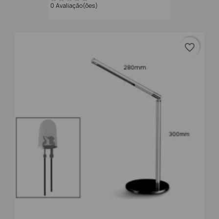
0 Avaliação(ões)
favorite_border