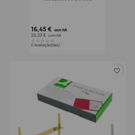
16,45 €
sem IVA
20,23 €
com IVA
0 Avaliação(ões)
favorite_border