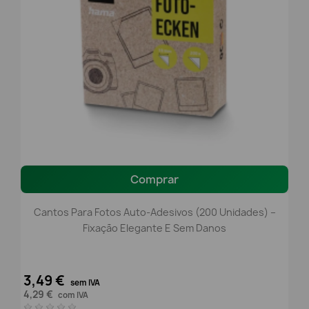
Comprar
Cantos Para Fotos Auto-Adesivos (200 Unidades) –
Fixação Elegante E Sem Danos
3,49 €
sem IVA
4,29 €
com IVA