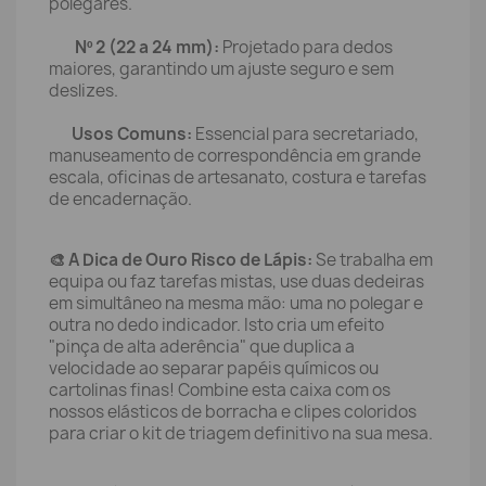
polegares.
Nº 2 (22 a 24 mm):
Projetado para dedos
maiores, garantindo um ajuste seguro e sem
deslizes.
Usos Comuns:
Essencial para secretariado,
manuseamento de correspondência em grande
escala, oficinas de artesanato, costura e tarefas
de encadernação.
🎨 A Dica de Ouro Risco de Lápis:
Se trabalha em
equipa ou faz tarefas mistas, use duas dedeiras
em simultâneo na mesma mão: uma no polegar e
outra no dedo indicador. Isto cria um efeito
"pinça de alta aderência" que duplica a
velocidade ao separar papéis químicos ou
cartolinas finas! Combine esta caixa com os
nossos elásticos de borracha e clipes coloridos
para criar o kit de triagem definitivo na sua mesa.