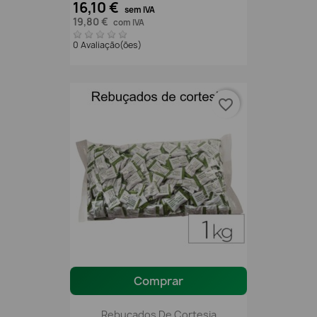
16,10 €
sem IVA
19,80 €
com IVA
0 Avaliação(ões)
favorite_border
Comprar
Rebuçados De Cortesia