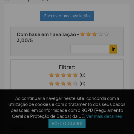
Escrever uma avaliação
Com base em
1
avaliação
-
3,00
/
5
Filtrar:
(0)
(0)
(1)
Ao continuar a navegar neste site, concorda com a
Ao continuar a navegar neste site, concorda com a
(0)
utilização de cookies e com o tratamento dos seus dados
utilização de cookies e com o tratamento dos seus dados
(0)
pessoais, em conformidade com o RGPD (Regulamento
pessoais, em conformidade com o RGPD (Regulamento
Geral de Proteção de Dados) da UE.
Geral de Proteção de Dados) da UE.
Ver mais detalhes
Ver mais detalhes
ACEITO, CLARO!
ACEITO, CLARO!
denar por: