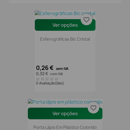
favorite_border
Ver opções
Esferográficas Bic Cristal
0,26 €
sem IVA
0,32 €
com IVA
0 Avaliação(ões)
favorite_border
Ver opções
Porta Lápis Em Plástico Colorido