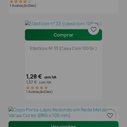
1 Avaliação(ões)
favorite_border
Comprar
Elásticos Nº 33 (caixa Com 100 Gr.)
1,28 €
sem IVA
1,57 €
com IVA
1 Avaliação(ões)
favorite_border
Ver opções