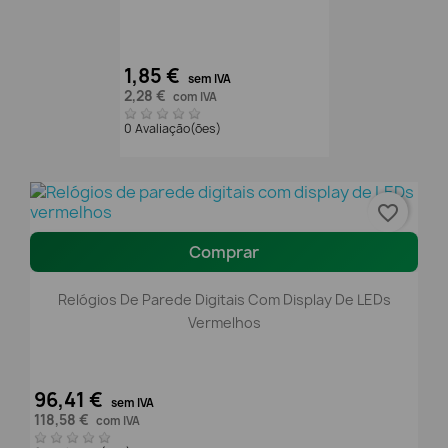
1,85 €
sem IVA
2,28 €
com IVA
0 Avaliação(ões)
favorite_border
Comprar
Relógios De Parede Digitais Com Display De LEDs
Vermelhos
96,41 €
sem IVA
118,58 €
com IVA