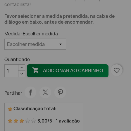
contabilista!
Favor selecionar a medida pretendida, na caixa de
diálogo em baixo, antes de encomendar.
Medida: Escolher medida
Quantidade

favorite_border
ADICIONAR AO CARRINHO
Partilhar
Classificação total
:
3,00
/
5
-
1
avaliação