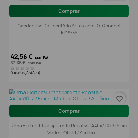
Comprar
Candeeiros De Escritório Articulados Q-Connect
KF18755
42,56 €
sem IVA
52,35 €
com IVA
0 Avaliação(ões)
favorite_border
Comprar
Urna Eleitoral Transparente Rebatível 440x310x335mm
– Modelo Oficial / Acrílico