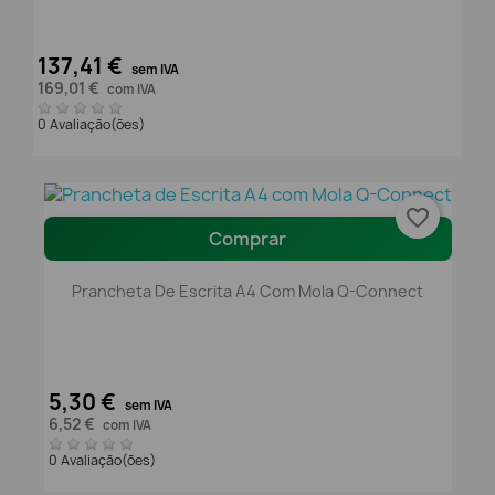
137,41 €
sem IVA
169,01 €
com IVA
0 Avaliação(ões)
favorite_border
Comprar
Prancheta De Escrita A4 Com Mola Q-Connect
5,30 €
sem IVA
6,52 €
com IVA
0 Avaliação(ões)