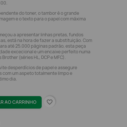
100.
ndente do toner, o tambor é o grande
 imagem e o texto para o papel com máxima
meçou a apresentar linhas pretas, fundos
s, está na hora de fazer a substituição. Com
ara até 25.000 páginas padrão, esta peça
idade excecional e um encaixe perfeito numa
Brother (séries HL, DCP e MFC).
evite desperdícios de papel e assegure
tos com um aspeto totalmente limpo e
timo dia.
favorite_border
AR AO CARRINHO