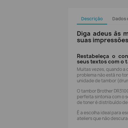
Descrição
Dados 
Diga adeus às m
suas impressões
Restabeleça o con
seus textos com o 
Muitas vezes, quando a 
problema não está no ton
unidade de tambor (dru
O tambor Brother DR3100
perfeita sintonia com o
de toner é distribuído d
É a escolha ideal para es
ateliers que não descur