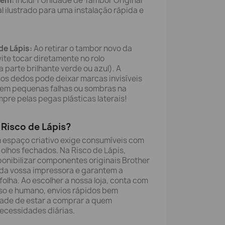
gem:
Inclui 1 Unidade de Tambor Original
 ilustrado para uma instalação rápida e
de Lápis:
Ao retirar o tambor novo da
te tocar diretamente no rolo
a parte brilhante verde ou azul). A
os dedos pode deixar marcas invisíveis
 em pequenas falhas ou sombras na
re pelas pegas plásticas laterais!
Risco de Lápis?
m espaço criativo exige consumíveis com
olhos fechados. Na Risco de Lápis,
onibilizar componentes originais Brother
 da vossa impressora e garantem a
olha. Ao escolher a nossa loja, conta com
so e humano, envios rápidos bem
dade de estar a comprar a quem
ecessidades diárias.