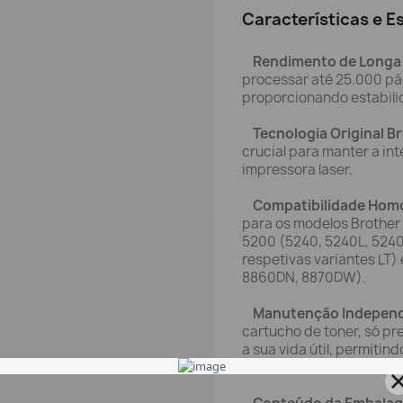
Características e E
Rendimento de Longa
processar até 25.000 pá
proporcionando estabili
Tecnologia Original B
crucial para manter a in
impressora laser.
Compatibilidade Hom
para os modelos Brother
5200 (5240, 5240L, 524
respetivas variantes LT
8860DN, 8870DW).
Manutenção Indepen
cartucho de toner, só pr
a sua vida útil, permiti
consumíveis.