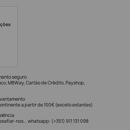
ações
mento seguro
nco, MBWay, Cartão de Crédito, Payshop,
evantamento
ontinente a partir de 100€ (exceto estantes)
elência
safiar-nos... whatsapp: (+351) 911 131 098