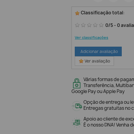
Classificação total
:
0
/
5
-
0
avali
Ver classificações
Adicionar avaliação
Ver avaliação
Várias formas de paga
Transferência, Multiba
Google Pay ou Apple Pay
Opção de entrega ou l
Entregas gratuitas no c
Apoio ao cliente de exc
É o nosso DNA! Venha de