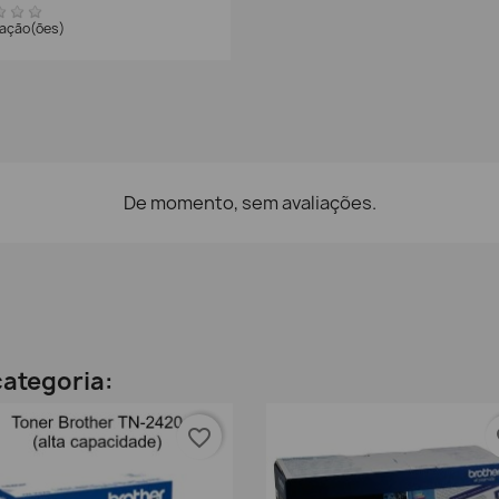
iação(ões)
De momento, sem avaliações.
ategoria:
favorite_border
fa