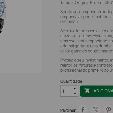
Tambor Original Brother DR3
Sendo um componente indepe
responsável por transferir a
definição.
Se a sua impressora laser co
cinzentos ou impressões baça
uma excelente capacidade p
original garante uma durabil
vasta gama de equipamentos 
Proteja o seu investimento, 
relatórios, faturas e contra
profissional do primeiro ao úl
Quantidade

ADICION
Partilhar