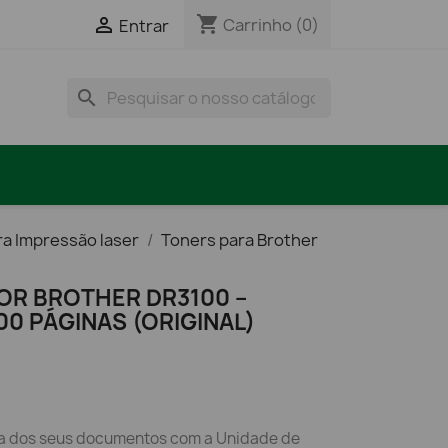
shopping_cart

Carrinho
(0)
Entrar
search
ra Impressão laser
Toners para Brother
OR BROTHER DR3100 –
0 PÁGINAS (ORIGINAL)
ca dos seus documentos com a Unidade de