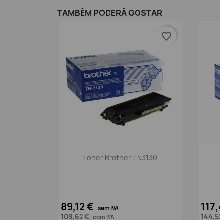
TAMBÉM PODERÁ GOSTAR
favorite_border
Vista rápida

Toner Brother TN3130
89,12 €
117
sem IVA
109,62 €
144,5
com IVA