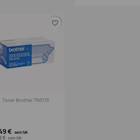
favorite_border
Vista rápida

Toner Brother TN3170
,49 €
sem IVA
2 €
com IVA