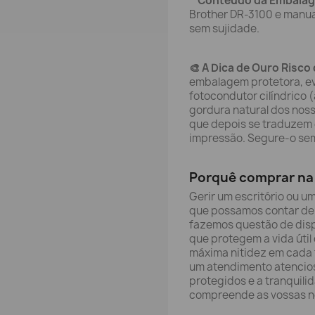
Conteúdo da Embala
Brother DR-3100 e manual
sem sujidade.
🎨 A Dica de Ouro Risco 
embalagem protetora, evi
fotocondutor cilíndrico (
gordura natural dos noss
que depois se traduzem
impressão. Segure-o semp
Porquê comprar na 
Gerir um escritório ou u
que possamos contar de 
fazemos questão de disp
que protegem a vida útil
máxima nitidez em cada f
um atendimento atencio
protegidos e a tranquili
compreende as vossas n