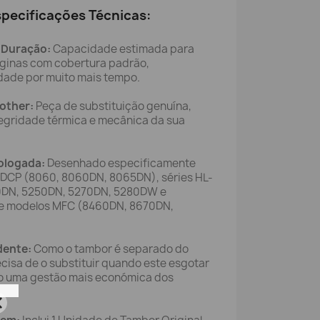
specificações Técnicas:
 Duração:
Capacidade estimada para
ginas com cobertura padrão,
dade por muito mais tempo.
rother:
Peça de substituição genuína,
tegridade térmica e mecânica da sua
ologada:
Desenhado especificamente
 DCP (8060, 8060DN, 8065DN), séries HL-
0DN, 5250DN, 5270DN, 5280DW e
) e modelos MFC (8460DN, 8670DN,
dente:
Como o tambor é separado do
ecisa de o substituir quando este esgotar
ndo uma gestão mais económica dos