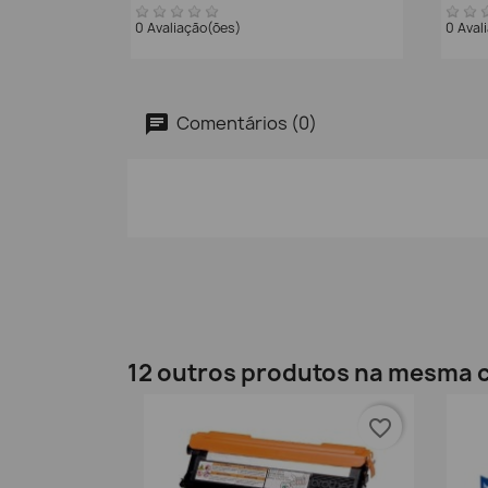
0 Avaliação(ões)
0 Aval
Comentários (0)
12 outros produtos na mesma c
favorite_border