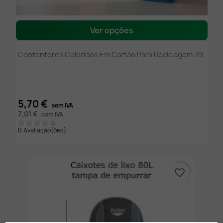
Ver opções
Contentores Coloridos Em Cartão Para Reciclagem 70L
5,70 €
sem IVA
7,01 €
com IVA
0 Avaliação(ões)
favorite_border