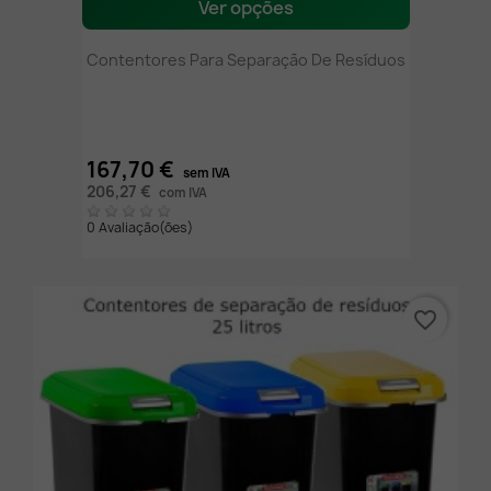
Ver opções
Contentores Para Separação De Resíduos
167,70 €
sem IVA
206,27 €
com IVA
0 Avaliação(ões)
favorite_border