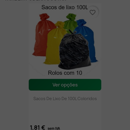
favorite_border
Ver opções
Sacos De Lixo De 100L Coloridos
1,81 €
sem IVA