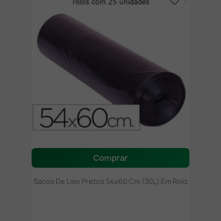
favorite_border
Comprar
Sacos De Lixo Pretos 54x60 Cm (30L) Em Rolo