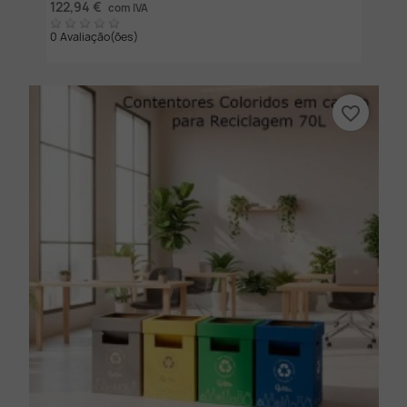
122,94 €
com IVA
0 Avaliação(ões)
favorite_border