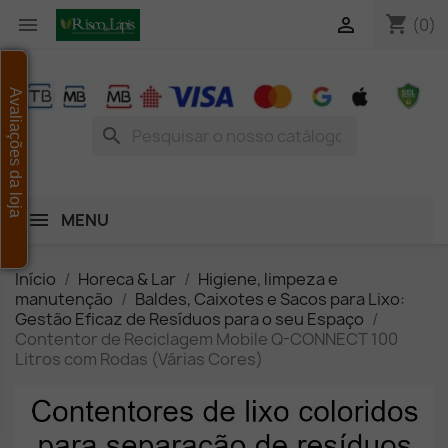
shopping_cart


(0)
Avaliações da loja
search
MENU
Início
Horeca & Lar
Higiene, limpeza e
manutenção
Baldes, Caixotes e Sacos para Lixo:
Gestão Eficaz de Resíduos para o seu Espaço
Contentor de Reciclagem Mobile Q-CONNECT 100
Litros com Rodas (Várias Cores)