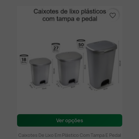
favorite_border
Ver opções
Caixotes De Lixo Em Plástico Com Tampa E Pedal