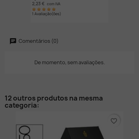
2,23 €
com IVA
1 Avaliação(ões)
Comentários (0)
De momento, sem avaliações.
12 outros produtos na mesma
categoria:
favorite_border