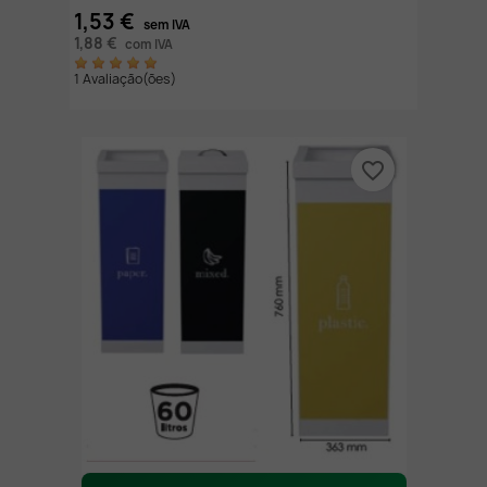
1,53 €
sem IVA
1,88 €
com IVA
1 Avaliação(ões)
favorite_border