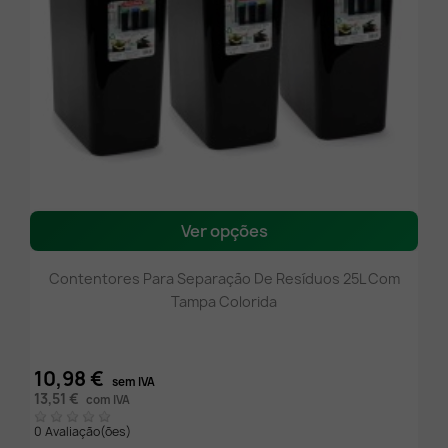
Ver opções
Contentores Para Separação De Resíduos 25L Com
Tampa Colorida
10,98 €
sem IVA
13,51 €
com IVA
0 Avaliação(ões)