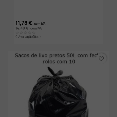
11,78 €
sem IVA
14,49 €
com IVA
0 Avaliação(ões)
favorite_border