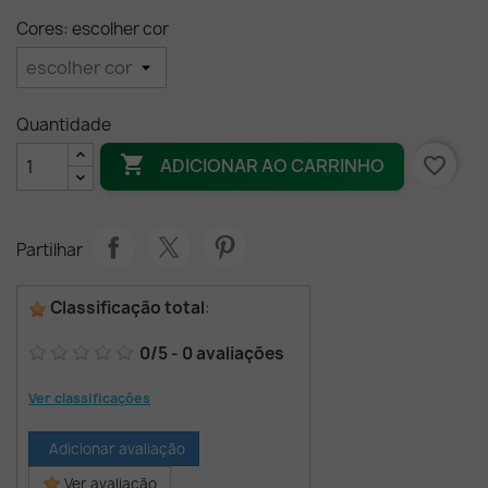
Cores: escolher cor
Quantidade

favorite_border
ADICIONAR AO CARRINHO
Partilhar
Classificação total
:
0
/
5
-
0
avaliações
Ver classificações
Adicionar avaliação
Ver avaliação