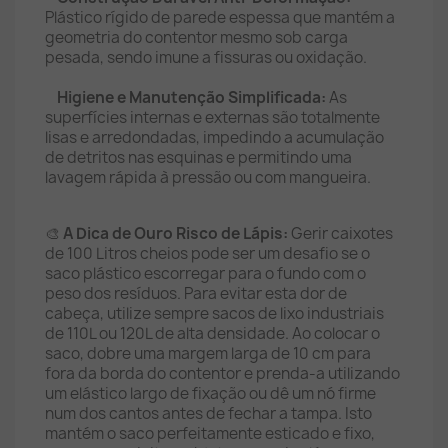
Plástico rígido de parede espessa que mantém a
geometria do contentor mesmo sob carga
pesada, sendo imune a fissuras ou oxidação.
Higiene e Manutenção Simplificada:
As
superfícies internas e externas são totalmente
lisas e arredondadas, impedindo a acumulação
de detritos nas esquinas e permitindo uma
lavagem rápida à pressão ou com mangueira.
🎨
A Dica de Ouro Risco de Lápis:
Gerir caixotes
de 100 Litros cheios pode ser um desafio se o
saco plástico escorregar para o fundo com o
peso dos resíduos. Para evitar esta dor de
cabeça, utilize sempre sacos de lixo industriais
de 110L ou 120L de alta densidade. Ao colocar o
saco, dobre uma margem larga de 10 cm para
fora da borda do contentor e prenda-a utilizando
um elástico largo de fixação ou dê um nó firme
num dos cantos antes de fechar a tampa. Isto
mantém o saco perfeitamente esticado e fixo,