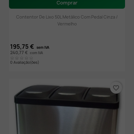
Comprar
Contentor De Lixo 50L Metálico Com Pedal Cinza /
Vermelho
195,75 €
sem IVA
240,77 €
com IVA
0 Avaliação(ões)
favorite_border