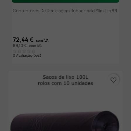
Contentores De Reciclagem Rubbermaid Slim Jim 87L
72,44 €
sem IVA
89,10 €
com IVA
0 Avaliação(ões)
favorite_border