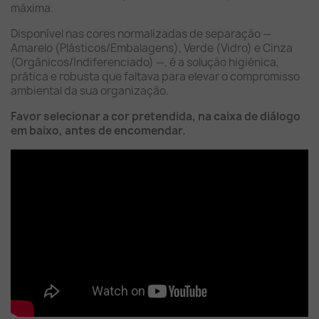
máxima.
Disponível nas cores normalizadas de separação —
Amarelo (Plásticos/Embalagens), Verde (Vidro) e Cinza
(Orgânicos/Indiferenciado) —, é a solução higiénica,
prática e robusta que faltava para elevar o compromisso
ambiental da sua organização.
Favor selecionar a cor pretendida, na caixa de diálogo
em baixo, antes de encomendar.