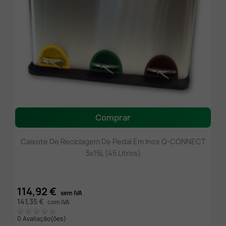
Comprar
Caixote De Reciclagem De Pedal Em Inox Q-CONNECT
3x15L (45 Litros)
114,92 €
sem IVA
141,35 €
com IVA
0 Avaliação(ões)