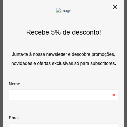
Comprar
Baldes De Lixo Em Plástico Com Tampa Redonda
42,00 €
sem IVA
51,66 €
com IVA
0 Avaliação(ões)