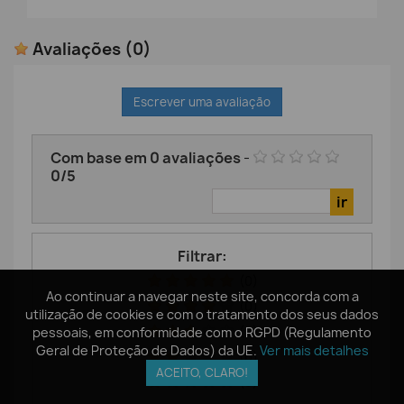
Avaliações
(0)
Escrever uma avaliação
Com base em
0
avaliações
-
0
/
5
Filtrar:
(0)
Ao continuar a navegar neste site, concorda com a
Ao continuar a navegar neste site, concorda com a
(0)
utilização de cookies e com o tratamento dos seus dados
utilização de cookies e com o tratamento dos seus dados
(0)
pessoais, em conformidade com o RGPD (Regulamento
pessoais, em conformidade com o RGPD (Regulamento
Geral de Proteção de Dados) da UE.
Geral de Proteção de Dados) da UE.
Ver mais detalhes
Ver mais detalhes
(0)
ACEITO, CLARO!
ACEITO, CLARO!
(0)