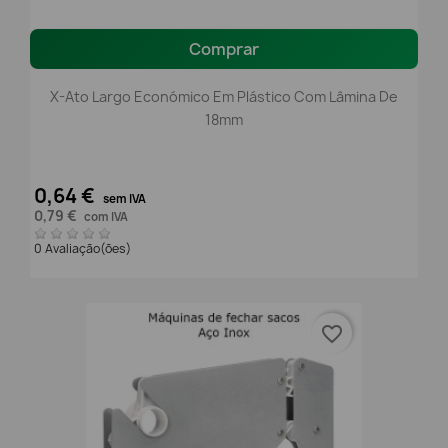
Comprar
X-Ato Largo Económico Em Plástico Com Lâmina De
18mm
0,64 €
sem IVA
0,79 €
com IVA
0 Avaliação(ões)
favorite_border