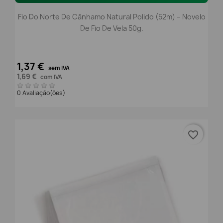
Fio Do Norte De Cânhamo Natural Polido (52m) – Novelo
De Fio De Vela 50g.
1,37 €
sem IVA
1,69 €
com IVA
0 Avaliação(ões)
favorite_border