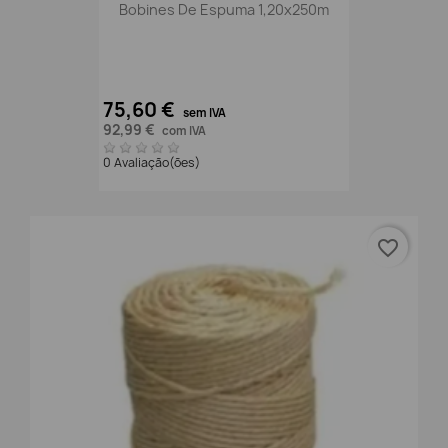
Bobines De Espuma 1,20x250m
75,60 €
sem IVA
92,99 €
com IVA
0 Avaliação(ões)
favorite_border