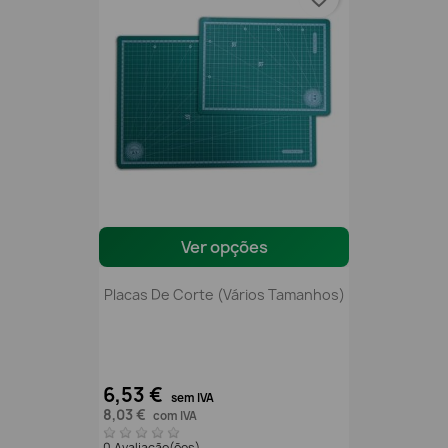
Ver opções
Placas De Corte (vários Tamanhos)
6,53 €
sem IVA
8,03 €
com IVA
0 Avaliação(ões)