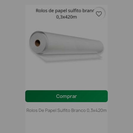
favorite_border
Comprar
Rolos De Papel Sulfito Branco 0,3x420m