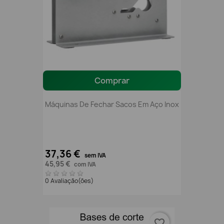
Comprar
Máquinas De Fechar Sacos Em Aço Inox
37,36 €
sem IVA
45,95 €
com IVA
0 Avaliação(ões)
favorite_border