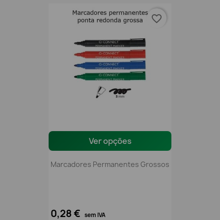
favorite_border
Ver opções
Marcadores Permanentes Grossos
0,28 €
sem IVA