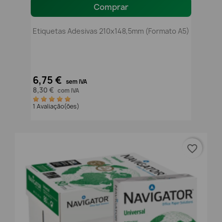
Comprar
Etiquetas Adesivas 210x148,5mm (formato A5)
6,75 €
sem IVA
8,30 €
com IVA
1 Avaliação(ões)
favorite_border