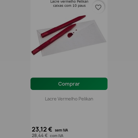
favorite_border
Comprar
Lacre Vermelho Pelikan
23,12 €
sem IVA
28,44 €
com IVA