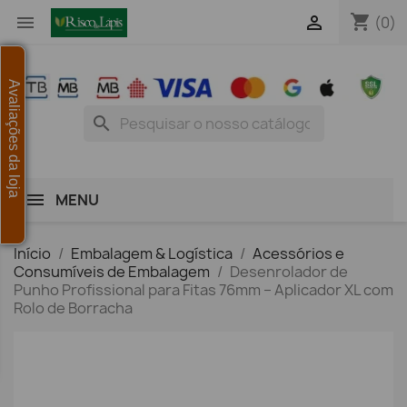
shopping_cart


(0)
Avaliações da loja
search
MENU
Início
Embalagem & Logística
Acessórios e
Consumíveis de Embalagem
Desenrolador de
Punho Profissional para Fitas 76mm – Aplicador XL com
Rolo de Borracha