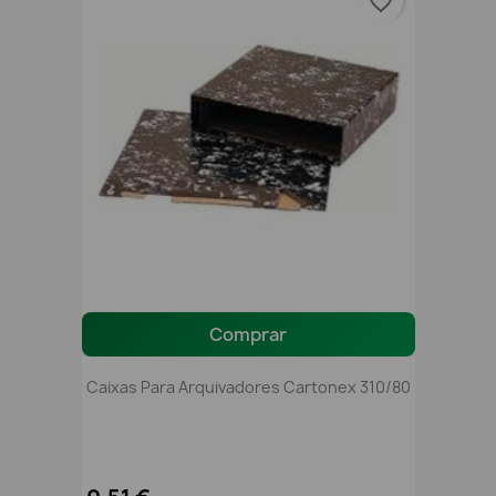
favorite_border
Comprar
Caixas Para Arquivadores Cartonex 310/80