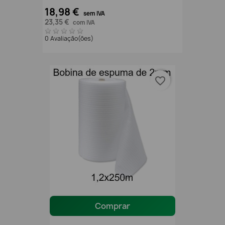
18,98 €
sem IVA
23,35 €
com IVA
0 Avaliação(ões)
favorite_border
Comprar