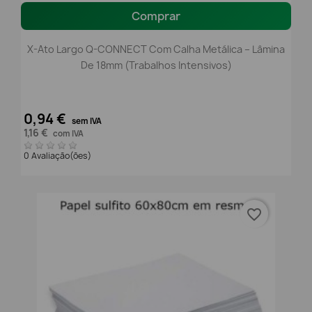
Comprar
X-Ato Largo Q-CONNECT Com Calha Metálica – Lâmina
De 18mm (Trabalhos Intensivos)
0,94 €
sem IVA
1,16 €
com IVA
0 Avaliação(ões)
favorite_border