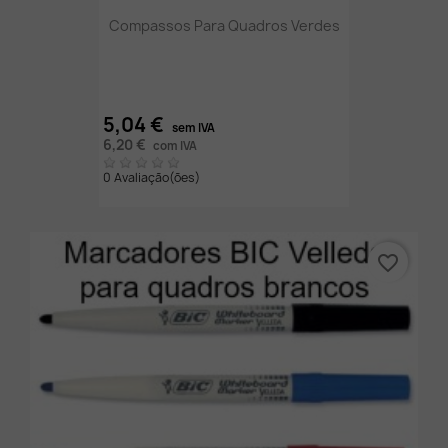
Compassos Para Quadros Verdes
5,04 €
sem IVA
6,20 €
com IVA
0 Avaliação(ões)
favorite_border