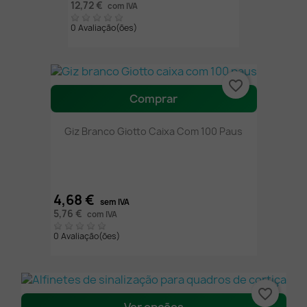
12,72 €
com IVA
0 Avaliação(ões)
favorite_border
Comprar
Giz Branco Giotto Caixa Com 100 Paus
4,68 €
sem IVA
5,76 €
com IVA
0 Avaliação(ões)
favorite_border