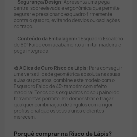
Segurança/Design:
Apresenta uma pega
central sobreelevada e ergonómica que permite
segurar e pressionar o esquadro firmemente
contra o quadro, evitando desvios ou oscilações
no traço.
Conteúdo da Embalagem:
1 Esquadro Escaleno
de 60º Faibo com acabamento a imitar madeira e
pega integrada.
🎨 A Dica de Ouro Risco de Lápis:
Para conseguir
uma versatilidade geométrica absoluta nas suas
aulas ou projetos, combine este modelo com o
Esquadro Faibo de 45º também com efeito
madeira! Ter os dois esquadros no seu painel de
ferramentas permite-lhe demonstrar e traçar
qualquer combinação de ângulos com o rigor
profissional que os seus alunos e clientes
merecem.
Porquê comprar na Risco de Lápis?