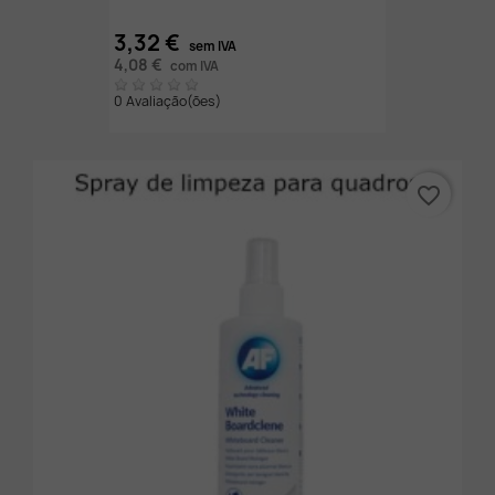
3,32 €
sem IVA
4,08 €
com IVA
0 Avaliação(ões)
favorite_border