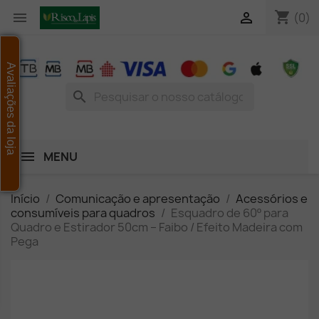
shopping_cart


(0)
Avaliações da loja
search
MENU
Início
Comunicação e apresentação
Acessórios e
consumíveis para quadros
Esquadro de 60º para
Quadro e Estirador 50cm – Faibo / Efeito Madeira com
Pega