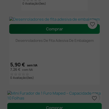
0 Avaliação(ões)
favorite_border
Comprar
Desenroladores De Fita Adesiva De Embalagem
5,90 €
sem IVA
7,26 €
com IVA
0 Avaliação(ões)
favorite_border
Comprar