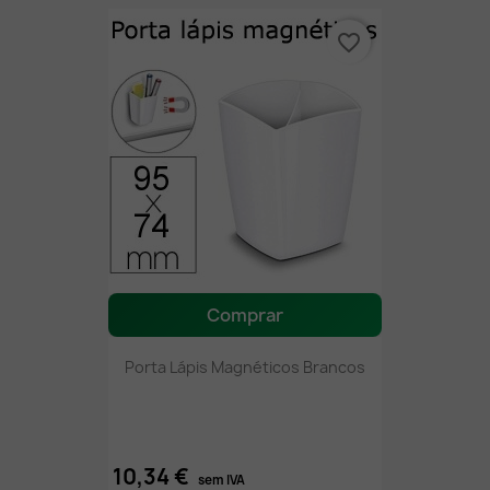
favorite_border
Comprar
Porta Lápis Magnéticos Brancos
10,34 €
sem IVA