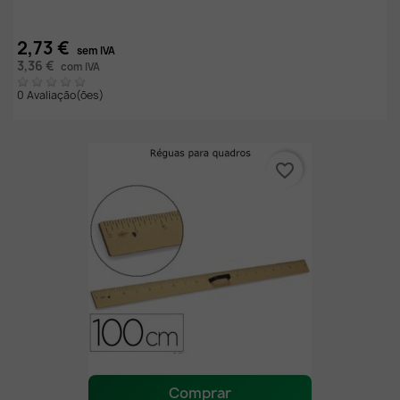
2,73 €
sem IVA
3,36 €
com IVA
0 Avaliação(ões)
favorite_border
Comprar