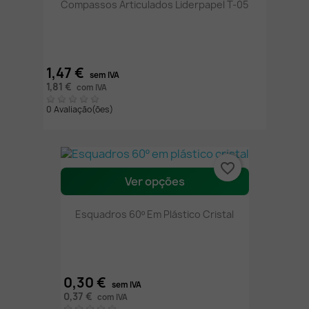
Compassos Articulados Liderpapel T-05
1,47 €
sem IVA
1,81 €
com IVA
0 Avaliação(ões)
favorite_border
Ver opções
Esquadros 60º Em Plástico Cristal
0,30 €
sem IVA
0,37 €
com IVA