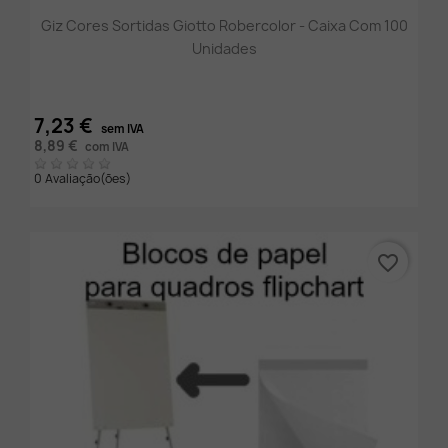
Giz Cores Sortidas Giotto Robercolor - Caixa Com 100
Unidades
7,23 €
sem IVA
8,89 €
com IVA
0 Avaliação(ões)
favorite_border