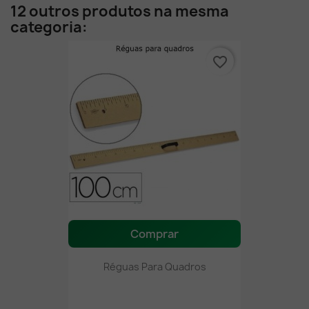
12 outros produtos na mesma
categoria:
favorite_border
Comprar
Réguas Para Quadros