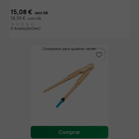
15,08 €
sem IVA
18,55 €
com IVA
0 Avaliação(ões)
favorite_border
Comprar