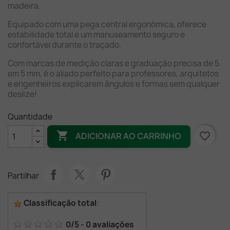
madeira.
Equipado com uma pega central ergonómica, oferece
estabilidade total e um manuseamento seguro e
confortável durante o traçado.
Com marcas de medição claras e graduação precisa de 5
em 5 mm, é o aliado perfeito para professores, arquitetos
e engenheiros explicarem ângulos e formas sem qualquer
deslize!
Quantidade

favorite_border
ADICIONAR AO CARRINHO
Partilhar
Classificação total
:
0
/
5
-
0
avaliações