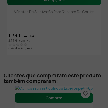
Ver opções
Alfinetes De Sinalização Para Quadros De Cortiça
1,73 €
sem IVA
2,13 €
com IVA
0 Avaliação(ões)
Clientes que compraram este produto
também compraram:
favorite_border
Comprar