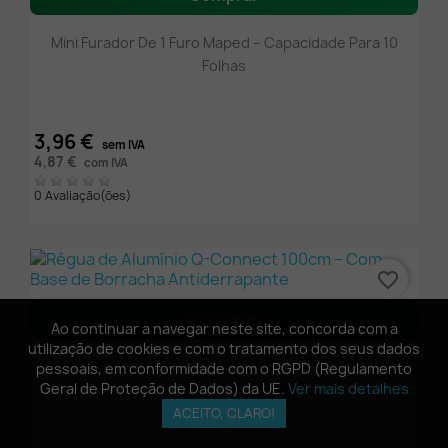
Mini Furador De 1 Furo Maped – Capacidade Para 10
Folhas
3,96 €
sem IVA
4,87 €
com IVA
0 Avaliação(ões)
favorite_border
Comprar
Ao continuar a navegar neste site, concorda com a
Ao continuar a navegar neste site, concorda com a
utilização de cookies e com o tratamento dos seus dados
utilização de cookies e com o tratamento dos seus dados
Régua De Alumínio Q-Connect 100cm – Com Base De
pessoais, em conformidade com o RGPD (Regulamento
pessoais, em conformidade com o RGPD (Regulamento
Geral de Proteção de Dados) da UE.
Geral de Proteção de Dados) da UE.
Ver mais detalhes
Ver mais detalhes
Borracha Antiderrapante
ACEITO, CLARO!
ACEITO, CLARO!