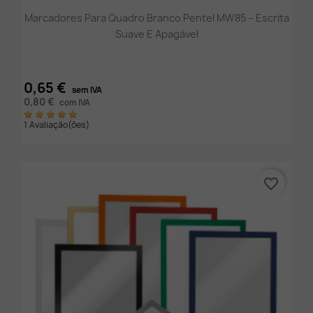
Marcadores Para Quadro Branco Pentel MW85 – Escrita
Suave E Apagável
0,65 €
sem IVA
0,80 €
com IVA
1 Avaliação(ões)
favorite_border