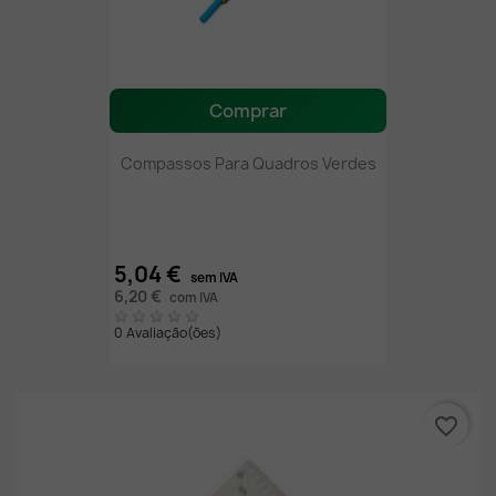
Comprar
Compassos Para Quadros Verdes
5,04 €
sem IVA
6,20 €
com IVA
0 Avaliação(ões)
favorite_border