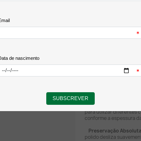
A Pistola de Navetes Av
para otimizar este proce
Leve, compacta e altamen
plásticos (navetes) com
garantindo uma fixação f
nas peças de roupa, sem 
Destaques de Funci
Comercial:
Ergonomia e Confort
com um gatilho de curso
minimizando o cansaço 
prolongadas.
Compatibilidade Univ
plásticas de padrão conv
para utilizar diferentes
conforme a espessura d
Preservação Absoluta
polido desliza suavement