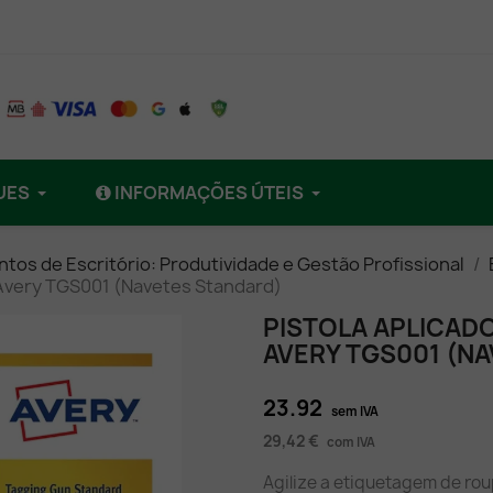
UES
INFORMAÇÕES ÚTEIS
tos de Escritório: Produtividade e Gestão Profissional
 Avery TGS001 (Navetes Standard)
PISTOLA APLICADO
AVERY TGS001 (N
23.92
sem IVA
29,42 €
com IVA
Agilize a etiquetagem de rou