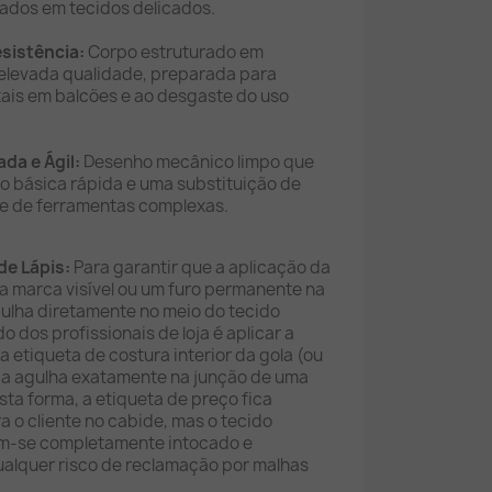
ados em tecidos delicados.
sistência:
Corpo estruturado em
 elevada qualidade, preparada para
tais em balcões e ao desgaste do uso
da e Ágil:
Desenho mecânico limpo que
o básica rápida e uma substituição de
e de ferramentas complexas.
de Lápis:
Para garantir que a aplicação da
a marca visível ou um furo permanente na
gulha diretamente no meio do tecido
o dos profissionais de loja é aplicar a
 etiqueta de costura interior da gola (ou
o a agulha exatamente na junção de uma
esta forma, a etiqueta de preço fica
a o cliente no cabide, mas o tecido
ém-se completamente intocado e
ualquer risco de reclamação por malhas