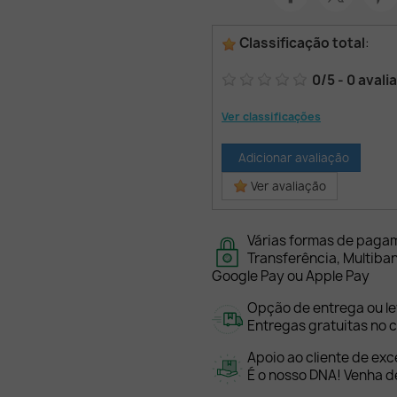
Classificação total
:
0
/
5
-
0
avali
Ver classificações
Adicionar avaliação
Ver avaliação
Várias formas de paga
Transferência, Multiba
Google Pay ou Apple Pay
Opção de entrega ou l
Entregas gratuitas no c
Apoio ao cliente de exc
É o nosso DNA! Venha de