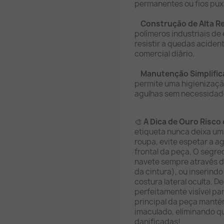
permanentes ou fios pux
Construção de Alta Re
polímeros industriais de
resistir a quedas aciden
comercial diário.
Manutenção Simplifica
permite uma higienizaçã
agulhas sem necessidad
🎨
A Dica de Ouro Risco 
etiqueta nunca deixa um
roupa, evite espetar a a
frontal da peça. O segred
navete sempre através da
da cintura), ou inserind
costura lateral oculta. D
perfeitamente visível par
principal da peça mant
imaculado, eliminando q
danificadas!