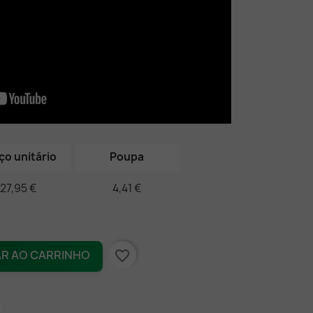
ço unitário
Poupa
27,95 €
4,41 €
favorite_border
AR AO CARRINHO