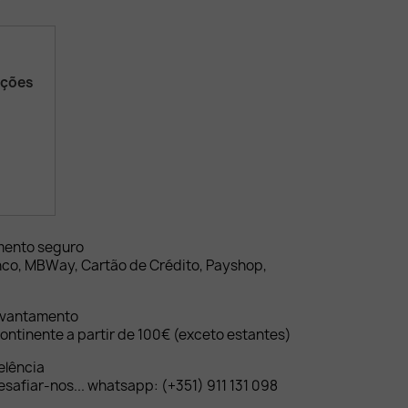
ações
mento seguro
nco, MBWay, Cartão de Crédito, Payshop,
evantamento
ontinente a partir de 100€ (exceto estantes)
elência
safiar-nos... whatsapp: (+351) 911 131 098