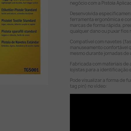
negócio com a Pistola Aplica
Desenvolvida especificamente
ferramenta ergonómica e com
marcas de forma rápida, prec
qualquer dano ou puxar fios 
Compatível com navetes (fa
manuseamento confortável q
mesmo durante jornadas de u
Fabricada com materiais de al
lojistas para a identificação
Pode visualizar a forma de f
tag pin) no vídeo: