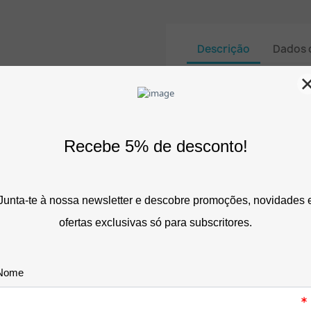
Descrição
Dados 
Etiquetagem prof
ergonomia anti-f
tecidos!
A pistola aplicador
ferramenta de eleiç
armazéns têxteis e 
os seus artigos com
No exigente mercado do 
apresentação e a corret
cruciais para uma experi
de inventário.
Fixar preços ou marcas 
materiais sensíveis ou at