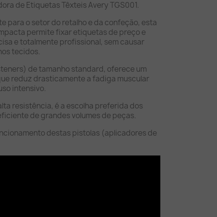
dora de Etiquetas Têxteis Avery TGS001.
 para o setor do retalho e da confeção, esta
pacta permite fixar etiquetas de preço e
isa e totalmente profissional, sem causar
nos tecidos.
steners) de tamanho standard, oferece um
ue reduz drasticamente a fadiga muscular
so intensivo.
ta resistência, é a escolha preferida dos
 eficiente de grandes volumes de peças.
uncionamento destas pistolas (aplicadores de