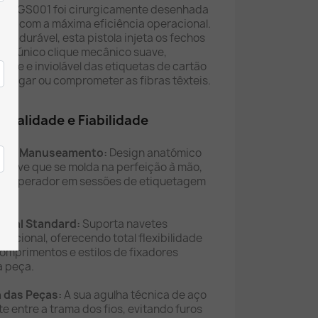
ery TGS001 foi cirurgicamente desenhada
sso com a máxima eficiência operacional.
te durável, esta pistola injeta os fechos
 um único clique mecânico suave,
irme e inviolável das etiquetas de cartão
rasgar ou comprometer as fibras têxteis.
onalidade e Fiabilidade
o de Manuseamento:
Design anatómico
 suave que se molda na perfeição à mão,
do operador em sessões de etiquetagem
ersal Standard:
Suporta navetes
encional, oferecendo total flexibilidade
 comprimentos e estilos de fixadores
a peça.
 das Peças:
A sua agulha técnica de aço
e entre a trama dos fios, evitando furos