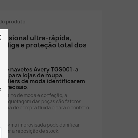
do produto
issional ultra-rápida,
adiga e proteção total dos
a de navetes Avery TGS001: a
ão para lojas de roupa,
ateliers de moda identificarem
 precisão.
retalho de moda e confeção, a
a etiquetagem das peças são fatores
ência de compra fluida e para o controlo
de forma improvisada pode danificar
rasar a reposição de stock.